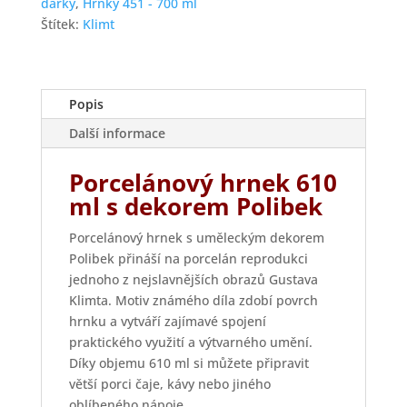
dárky
,
Hrnky 451 - 700 ml
Štítek:
Klimt
Popis
Další informace
Porcelánový hrnek 610
ml s dekorem Polibek
Porcelánový hrnek s uměleckým dekorem
Polibek přináší na porcelán reprodukci
jednoho z nejslavnějších obrazů Gustava
Klimta. Motiv známého díla zdobí povrch
hrnku a vytváří zajímavé spojení
praktického využití a výtvarného umění.
Díky objemu 610 ml si můžete připravit
větší porci čaje, kávy nebo jiného
oblíbeného nápoje.