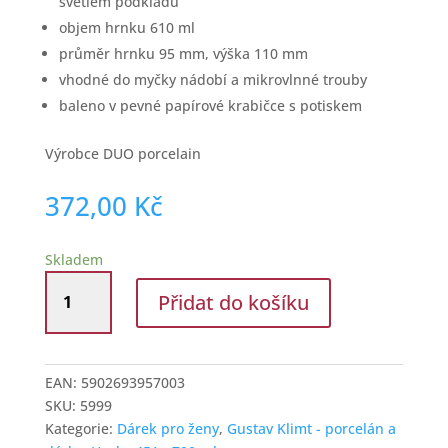
světlém podkladu
objem hrnku 610 ml
průměr hrnku 95 mm, výška 110 mm
vhodné do myčky nádobí a mikrovlnné trouby
baleno v pevné papírové krabičce s potiskem
Výrobce DUO porcelain
372,00
Kč
Skladem
Porcelánový
Přidat do košíku
hrnek
610
ml
Gustav
EAN:
5902693957003
Klimt
SKU:
5999
Polibek
Kategorie:
Dárek pro ženy
,
Gustav Klimt - porcelán a
množství