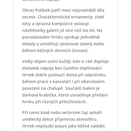
Obraz Polibek patří mezi nejznámější díla
secese. Charakteristické ornamenty, zlaté
tóny a výrazná kompozice oslovují
návštěvníky galerií již více než sto let. Na
porcelánovém hrnku vynikají jednotlivé
detaily a umožňují obdivovat slavný motiv
během běžných denních činností.
Velký objem ocení každý, kdo si rád dopřeje
dostatek nápoje bez častého doplňování.
Hrnek dobře poslouží doma při odpočinku,
během práce v kanceláři i při víkendovém
posezení na chalupě. Součástí balení je
dárková krabička, která usnadňuje předání
hrnku při různých příležitostech.
Při ranní kávě nebo večerním čaji vytváří
umělecký dekor příjemnou atmosféru.
Hrnek nepůsobí pouze jako běžné nádobí,