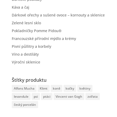
Káva a čaj
Dárkové ořechy a sušené ovoce – kornouty a sklenice
Zelené lesní sklo
Pokladničky Pomme Pidou®
Francouzské přírodní mýdlo a krémy
Pivní půllitry a korbely
Víno a destiláty
Výroční sklenice
Štítky produktu
Alfons Mucha
Klimt
koně
kočky
květiny
levandule
psi
ptáci
Vincent van Gogh
zvířata
český porcelán