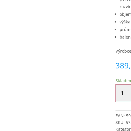
rozvi
objem
výšk
prům
balen
Výrobc
389
Sklade
Hrnek
360
ml
Gustav
Klimt
EAN:
59
Strom
SKU:
57
života
Kategor