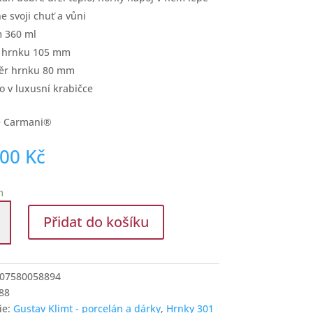
ne svoji chuť a vůni
 360 ml
a hrnku 105 mm
ěr hrnku 80 mm
o v luxusní krabičce
e Carmani®
,00
Kč
m
Přidat do košíku
07580058894
88
ie:
Gustav Klimt - porcelán a dárky
,
Hrnky 301