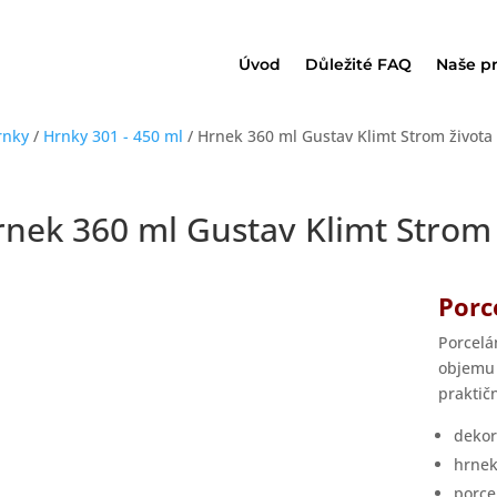
Úvod
Důležité FAQ
Naše p
rnky
/
Hrnky 301 - 450 ml
/ Hrnek 360 ml Gustav Klimt Strom života
nek 360 ml Gustav Klimt Strom 
Porc
Porcel
objemu 
praktič
dekor
hrnek
porce