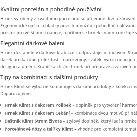
Kvalitní porcelán a pohodlné používání
Hrnek vyrobený z kvalitního porcelánu se příjemně drží a zárove
Ergonomické ouško a hladký povrch umožňují pohodlné nalévání a
prostor pro větší porci nápoje, a přitom se hrnek snadno udržuje v 
Elegantní dárkové balení
Hrnek dostanete v dárkové krabičce s odpovídajícím motivem Strom
dárek pro každou příležitost – narozeniny, svátek, výročí nebo jen 
designu a umění. Krabička chrání hrnek při přepravě a zároveň po
Tipy na kombinaci s dalšími produkty
Hrnek Klimt se výborně kombinuje s dalšími produkty z kolekcí in
Doporučujeme:
Hrnek Klimt s dekorem Polibek
– doplněk pro vytvoření harmon
Hrnek Klimt s dekorem Čekání
– kombinace dvou motivů přináší
Deštník Klimt Strom života
– stylový doplněk, který ladí s hrnk
Porcelánové dózy a talířky Klimt
– vhodné pro kompletní temat