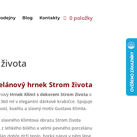
0 položky
rodejny
Blog
Kontakty
života
elánový hrnek Strom života
ánový
Hrnek Klimt s dekorem Strom života
o
360 ml v elegantní dárkové krabičce. Spojuje
nost, kvalitu a slavný motiv Gustava Klimta.
 slavného Klimtova obrazu Strom života
 z lehkého bílého a velmi pevného porcelánu
lán dobře drží teplo, horký nápoj v něm lépe