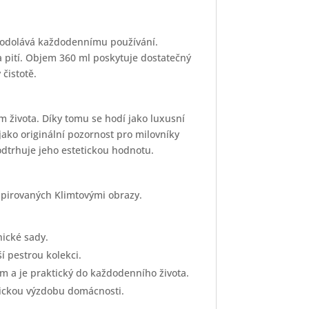
ň odolává každodennímu používání.
 pití. Objem 360 ml poskytuje dostatečný
čistotě.
 života. Díky tomu se hodí jako luxusní
jako originální pozornost pro milovníky
dtrhuje jeho estetickou hodnotu.
spirovaných Klimtovými obrazy.
ické sady.
 pestrou kolekci.
em a je praktický do každodenního života.
ickou výzdobu domácnosti.