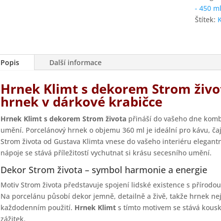
množstv
- 450 m
Štítek:
Popis
Další informace
Hrnek Klimt s dekorem Strom živo
hrnek v dárkové krabičce
Hrnek Klimt s dekorem Strom života
přináší do vašeho dne kombi
umění. Porcelánový hrnek o objemu 360 ml je ideální pro kávu, ča
Strom života od Gustava Klimta vnese do vašeho interiéru elegant
nápoje se stává příležitostí vychutnat si krásu secesního umění.
Dekor Strom života – symbol harmonie a energie
Motiv Strom života představuje spojení lidské existence s přírodou
Na porcelánu působí dekor jemně, detailně a živě, takže hrnek nej
každodenním použití.
Hrnek Klimt
s tímto motivem se stává kouske
zážitek.