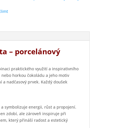
í
l
Klimt
ta – porcelánový
naci praktického využití a inspirativního
j nebo horkou čokoládu a jeho motiv
ní a nadčasový prvek. Každý doušek
 a symbolizuje energii, růst a propojení.
en zdobí, ale zároveň inspiruje při
m, který přináší radost a estetický