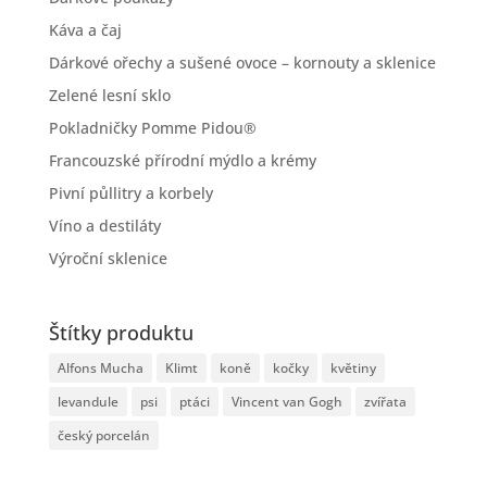
Káva a čaj
Dárkové ořechy a sušené ovoce – kornouty a sklenice
Zelené lesní sklo
Pokladničky Pomme Pidou®
Francouzské přírodní mýdlo a krémy
Pivní půllitry a korbely
Víno a destiláty
Výroční sklenice
Štítky produktu
Alfons Mucha
Klimt
koně
kočky
květiny
levandule
psi
ptáci
Vincent van Gogh
zvířata
český porcelán