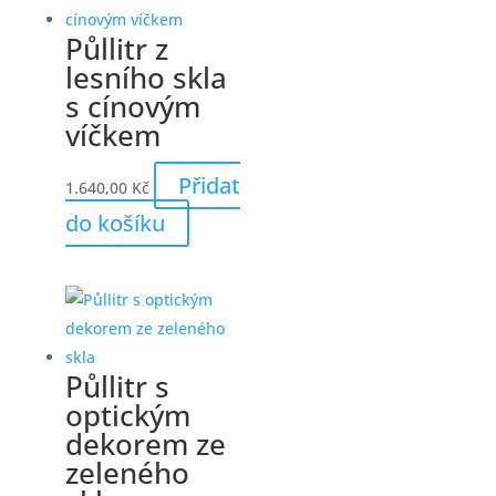
Půllitr z
lesního skla
s cínovým
víčkem
Přidat
1.640,00
Kč
do košíku
Půllitr s
optickým
dekorem ze
zeleného