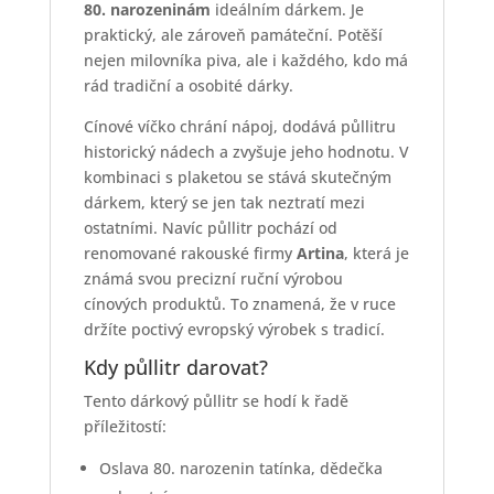
80. narozeninám
ideálním dárkem. Je
praktický, ale zároveň památeční. Potěší
nejen milovníka piva, ale i každého, kdo má
rád tradiční a osobité dárky.
Cínové víčko chrání nápoj, dodává půllitru
historický nádech a zvyšuje jeho hodnotu. V
kombinaci s plaketou se stává skutečným
dárkem, který se jen tak neztratí mezi
ostatními. Navíc půllitr pochází od
renomované rakouské firmy
Artina
, která je
známá svou precizní ruční výrobou
cínových produktů. To znamená, že v ruce
držíte poctivý evropský výrobek s tradicí.
Kdy půllitr darovat?
Tento dárkový půllitr se hodí k řadě
příležitostí:
Oslava 80. narozenin tatínka, dědečka