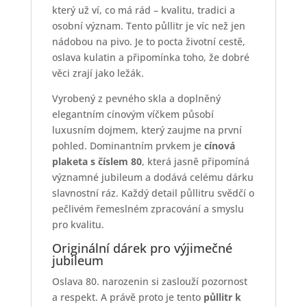
který už ví, co má rád – kvalitu, tradici a
osobní význam. Tento půllitr je víc než jen
nádobou na pivo. Je to pocta životní cestě,
oslava kulatin a připomínka toho, že dobré
věci zrají jako ležák.
Vyrobený z pevného skla a doplněný
elegantním cínovým víčkem působí
luxusním dojmem, který zaujme na první
pohled. Dominantním prvkem je
cínová
plaketa s číslem 80
, která jasně připomíná
významné jubileum a dodává celému dárku
slavnostní ráz. Každý detail půllitru svědčí o
pečlivém řemeslném zpracování a smyslu
pro kvalitu.
Originální dárek pro výjimečné
jubileum
Oslava 80. narozenin si zaslouží pozornost
a respekt. A právě proto je tento
půllitr k