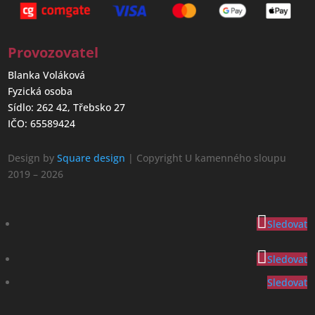
Provozovatel
Blanka Voláková
Fyzická osoba
Sídlo: 262 42, Třebsko 27
IČO: 65589424
Design by
Square design
| Copyright U kamenného sloupu
2019 – 2026
Sledovat
Sledovat
Sledovat