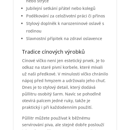
nebo strýce
Jubilejní setkání přátel nebo kolegů
Poděkování za celoživotní práci či přínos
Stylový doplněk k narozeninové oslavě s
rodinou
Slavnostní přípitek na zdraví oslavence
Tradice cínových výrobků
Cínové víčko není jen estetický prvek. Je to
odkaz na staré pivní korbele, které mívali
už naši předkové. V minulosti víčko chránilo
nápoj před hmyzem a udržovalo jeho chuť.
Dnes je to stylový detail, který dodává
půllitru osobitý šarm. Navíc se pohodlně
otevírá palcem jedné ruky, takže je
praktický i při každodenním použití.
Půllitr můžete používat k běžnému
servírování piva, ale stejně dobře poslouží