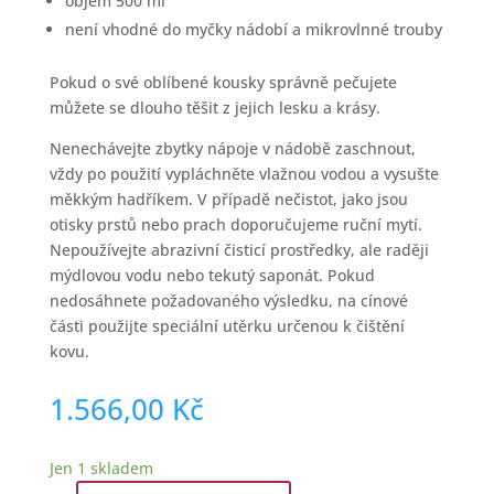
objem 500 ml
není vhodné do myčky nádobí a mikrovlnné trouby
Pokud o své oblíbené kousky správně pečujete
můžete se dlouho těšit z jejich lesku a krásy.
Nenechávejte zbytky nápoje v nádobě zaschnout,
vždy po použití vypláchněte vlažnou vodou a vysušte
měkkým hadříkem. V případě nečistot, jako jsou
otisky prstů nebo prach doporučujeme ruční mytí.
Nepoužívejte abrazivní čisticí prostředky, ale raději
mýdlovou vodu nebo tekutý saponát. Pokud
nedosáhnete požadovaného výsledku, na cínové
části použijte speciální utěrku určenou k čištění
kovu.
1.566,00
Kč
Jen 1 skladem