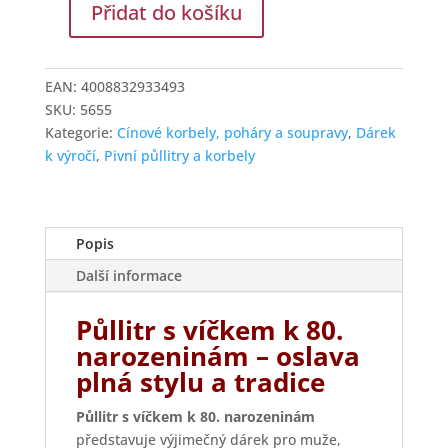
Přidat do košíku
Artina
Korbel
500
EAN:
4008832933493
ml
SKU:
5655
jubilejní
Kategorie:
Cínové korbely, poháry a soupravy
,
Dárek
80
k výročí
,
Pivní půllitry a korbely
s
cínovým
víčkem
množství
Popis
Další informace
Půllitr s víčkem k 80.
narozeninám – oslava
plná stylu a tradice
Půllitr s víčkem k 80. narozeninám
představuje výjimečný dárek pro muže,