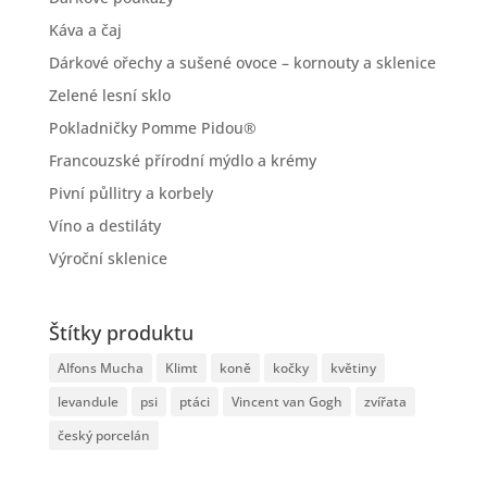
Káva a čaj
Dárkové ořechy a sušené ovoce – kornouty a sklenice
Zelené lesní sklo
Pokladničky Pomme Pidou®
Francouzské přírodní mýdlo a krémy
Pivní půllitry a korbely
Víno a destiláty
Výroční sklenice
Štítky produktu
Alfons Mucha
Klimt
koně
kočky
květiny
levandule
psi
ptáci
Vincent van Gogh
zvířata
český porcelán