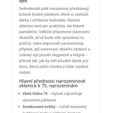
den
Sedmdesáté páté narozeniny představují
krásné životní jubileum, které si zaslouží
dárky s přidanou hodnotou. Růžová
sklenice není jen praktická, ale hlavně
památeční. Vděčně připomene slavnostní
okamžik, ať už bude stát vystavená na
poličce, nebo doprovodí narozeninový
přípitek. Její barevnost, detailní zdobení a
celkový styl působí elegantně a hřejivě –
přesně tak, jak by měl působit dárek pro
ženu, která zažila mnoho a stále rozdává
radost.
Hlavní přednosti narozeninové
sklenice k 75. narozeninám
Zlatá číslice 75
– stylově zvýrazňuje
významné jubileum
Smaltované kvítky
– ručně nanesený