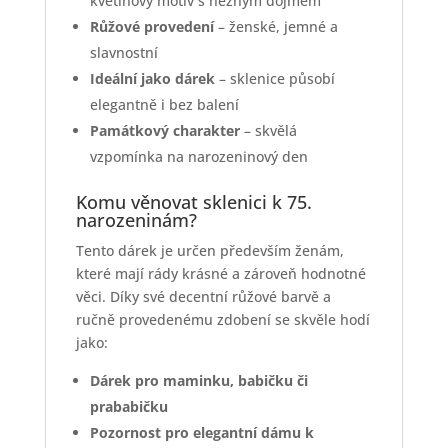
květinový motiv s něžným dojmem
Růžové provedení
– ženské, jemné a
slavnostní
Ideální jako dárek
– sklenice působí
elegantně i bez balení
Památkový charakter
– skvělá
vzpomínka na narozeninový den
Komu věnovat sklenici k 75.
narozeninám?
Tento dárek je určen především ženám,
které mají rády krásné a zároveň hodnotné
věci. Díky své decentní růžové barvě a
ručně provedenému zdobení se skvěle hodí
jako:
Dárek pro maminku, babičku či
prababičku
Pozornost pro elegantní dámu k