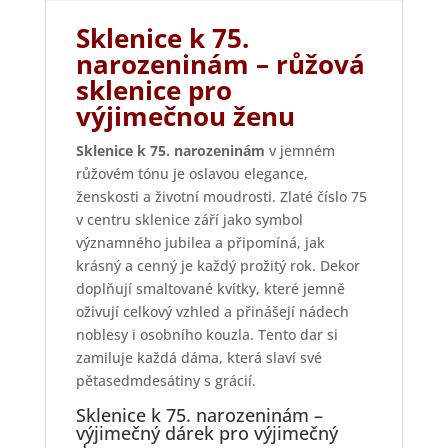
Sklenice k 75.
narozeninám – růžová
sklenice pro
výjimečnou ženu
Sklenice k 75. narozeninám
v jemném
růžovém tónu je oslavou elegance,
ženskosti a životní moudrosti. Zlaté číslo 75
v centru sklenice září jako symbol
významného jubilea a připomíná, jak
krásný a cenný je každý prožitý rok. Dekor
doplňují smaltované kvítky, které jemně
oživují celkový vzhled a přinášejí nádech
noblesy i osobního kouzla. Tento dar si
zamiluje každá dáma, která slaví své
pětasedmdesátiny s grácií.
Sklenice k 75. narozeninám –
výjimečný dárek pro výjimečný