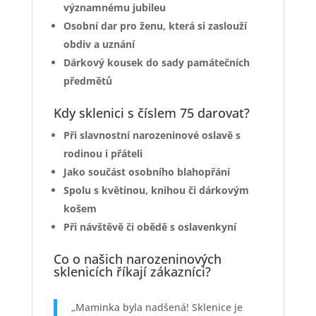
významnému jubileu
Osobní dar pro ženu, která si zaslouží
obdiv a uznání
Dárkový kousek do sady památečních
předmětů
Kdy sklenici s číslem 75 darovat?
Při slavnostní narozeninové oslavě s
rodinou i přáteli
Jako součást osobního blahopřání
Spolu s květinou, knihou či dárkovým
košem
Při návštěvě či obědě s oslavenkyní
Co o našich narozeninových
sklenicích říkají zákazníci?
„Maminka byla nadšená! Sklenice je