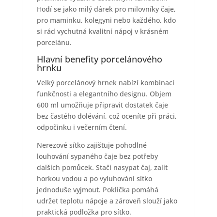
Hodí se jako milý dárek pro milovníky čaje,
pro maminku, kolegyni nebo každého, kdo
si rád vychutná kvalitní nápoj v krásném
porcelánu.
Hlavní benefity porcelánového
hrnku
Velký porcelánový hrnek nabízí kombinaci
funkčnosti a elegantního designu. Objem
600 ml umožňuje připravit dostatek čaje
bez častého dolévání, což oceníte při práci,
odpočinku i večerním čtení.
Nerezové sítko zajišťuje pohodlné
louhování sypaného čaje bez potřeby
dalších pomůcek. Stačí nasypat čaj, zalít
horkou vodou a po vyluhování sítko
jednoduše vyjmout. Poklička pomáhá
udržet teplotu nápoje a zároveň slouží jako
praktická podložka pro sítko.