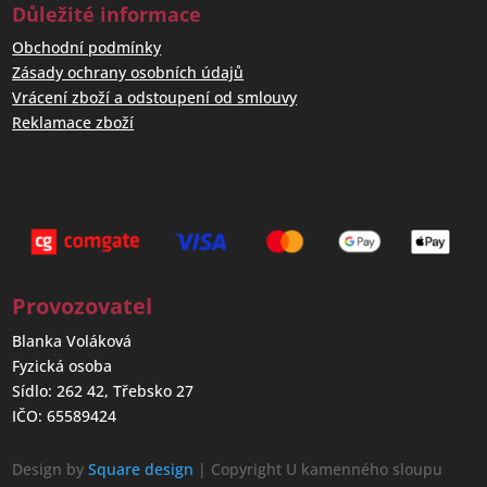
Důležité informace
Obchodní podmínky
Zásady ochrany osobních údajů
Vrácení zboží a odstoupení od smlouvy
Reklamace zboží
Provozovatel
Blanka Voláková
Fyzická osoba
Sídlo: 262 42, Třebsko 27
IČO: 65589424
Design by
Square design
| Copyright U kamenného sloupu