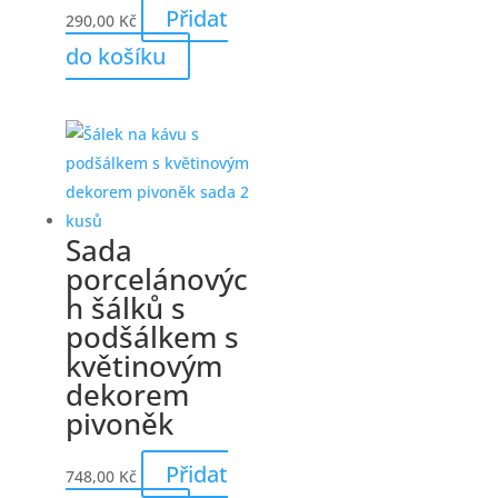
Přidat
290,00
Kč
do košíku
Sada
porcelánovýc
h šálků s
podšálkem s
květinovým
dekorem
pivoněk
Přidat
748,00
Kč