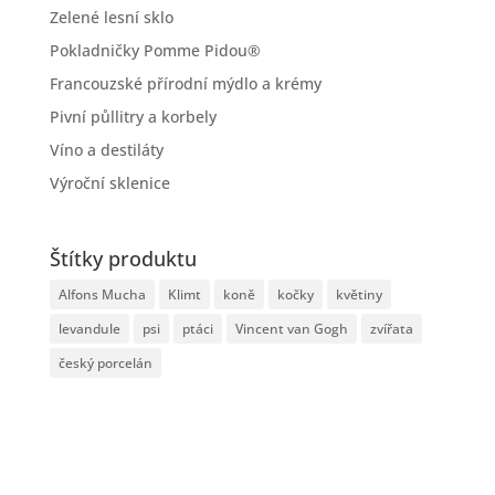
Zelené lesní sklo
Pokladničky Pomme Pidou®
Francouzské přírodní mýdlo a krémy
Pivní půllitry a korbely
Víno a destiláty
Výroční sklenice
Štítky produktu
Alfons Mucha
Klimt
koně
kočky
květiny
levandule
psi
ptáci
Vincent van Gogh
zvířata
český porcelán