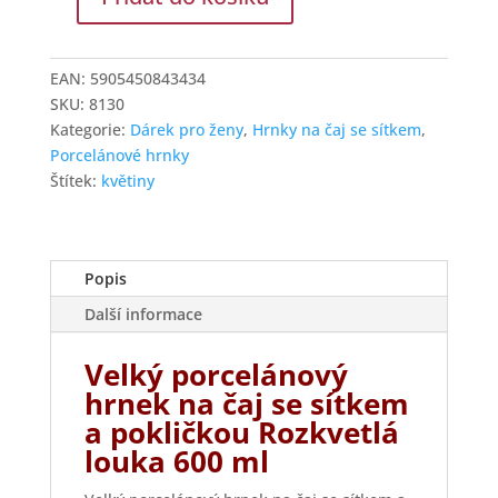
Velký
porcelánový
hrnek
EAN:
5905450843434
na
SKU:
8130
čaj
Kategorie:
Dárek pro ženy
,
Hrnky na čaj se sítkem
,
se
Porcelánové hrnky
sítkem
Štítek:
květiny
a
pokličkou
Rozkvetlá
louka
Popis
600
Další informace
ml
množství
Velký porcelánový
hrnek na čaj se sítkem
a pokličkou Rozkvetlá
louka 600 ml