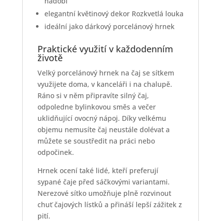
nádobí
elegantní květinový dekor Rozkvetlá louka
ideální jako dárkový porcelánový hrnek
Praktické využití v každodenním
životě
Velký porcelánový hrnek na čaj se sítkem
využijete doma, v kanceláři i na chalupě.
Ráno si v něm připravíte silný čaj,
odpoledne bylinkovou směs a večer
uklidňující ovocný nápoj. Díky velkému
objemu nemusíte čaj neustále dolévat a
můžete se soustředit na práci nebo
odpočinek.
Hrnek ocení také lidé, kteří preferují
sypané čaje před sáčkovými variantami.
Nerezové sítko umožňuje plně rozvinout
chuť čajových lístků a přináší lepší zážitek z
pití.