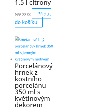
1,5 l citrony
Přidat
689,00
Kč
do košíku
Porcelánový
hrnek z
kostního
porcelánu
350 ml s
květinovým
dekorem