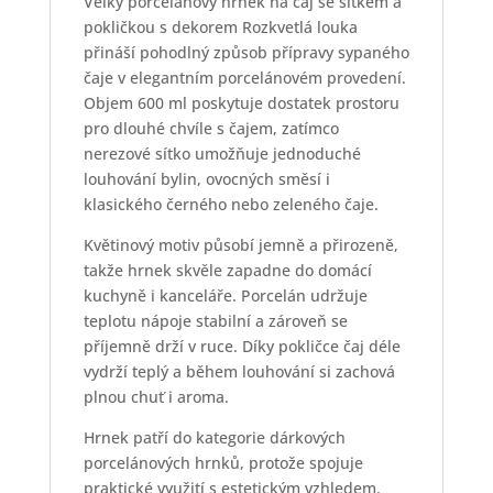
Velký porcelánový hrnek na čaj se sítkem a
pokličkou s dekorem Rozkvetlá louka
přináší pohodlný způsob přípravy sypaného
čaje v elegantním porcelánovém provedení.
Objem 600 ml poskytuje dostatek prostoru
pro dlouhé chvíle s čajem, zatímco
nerezové sítko umožňuje jednoduché
louhování bylin, ovocných směsí i
klasického černého nebo zeleného čaje.
Květinový motiv působí jemně a přirozeně,
takže hrnek skvěle zapadne do domácí
kuchyně i kanceláře. Porcelán udržuje
teplotu nápoje stabilní a zároveň se
příjemně drží v ruce. Díky pokličce čaj déle
vydrží teplý a během louhování si zachová
plnou chuť i aroma.
Hrnek patří do kategorie dárkových
porcelánových hrnků, protože spojuje
praktické využití s estetickým vzhledem.