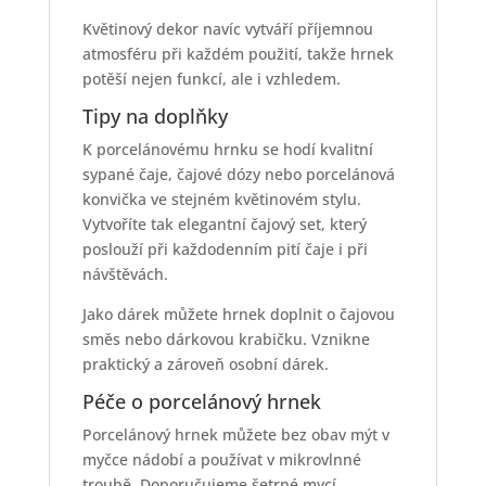
Květinový dekor navíc vytváří příjemnou
atmosféru při každém použití, takže hrnek
potěší nejen funkcí, ale i vzhledem.
Tipy na doplňky
K porcelánovému hrnku se hodí kvalitní
sypané čaje, čajové dózy nebo porcelánová
konvička ve stejném květinovém stylu.
Vytvoříte tak elegantní čajový set, který
poslouží při každodenním pití čaje i při
návštěvách.
Jako dárek můžete hrnek doplnit o čajovou
směs nebo dárkovou krabičku. Vznikne
praktický a zároveň osobní dárek.
Péče o porcelánový hrnek
Porcelánový hrnek můžete bez obav mýt v
myčce nádobí a používat v mikrovlnné
troubě. Doporučujeme šetrné mycí