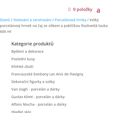
0 položky
Domů
/
Stolování a servírování
/
Porcelánové hrnky
/ Velký
porcelánový hrnek na čaj se sítkem a pokličkou Rozkvetlá louka
600 ml
Kategorie produktů
Bydlení a dekorace
Poslední kusy
Křehké zboží
Francouzské bonbony Les Anis de Flavigny
Dekorační figurky a sošky
Van Gogh - porcelán a dárky
Gustav Klimt - porcelán a dárky
Alfons Mucha - porcelán a dárky
Hladké sklo