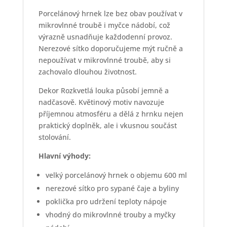
Porcelánový hrnek lze bez obav používat v
mikrovlnné troubě i myčce nádobí, což
výrazně usnadňuje každodenní provoz.
Nerezové sítko doporučujeme mýt ručně a
nepoužívat v mikrovlnné troubě, aby si
zachovalo dlouhou životnost.
Dekor Rozkvetlá louka působí jemně a
nadčasově. Květinový motiv navozuje
příjemnou atmosféru a dělá z hrnku nejen
praktický doplněk, ale i vkusnou součást
stolování.
Hlavní výhody:
velký porcelánový hrnek o objemu 600 ml
nerezové sítko pro sypané čaje a byliny
poklička pro udržení teploty nápoje
vhodný do mikrovlnné trouby a myčky