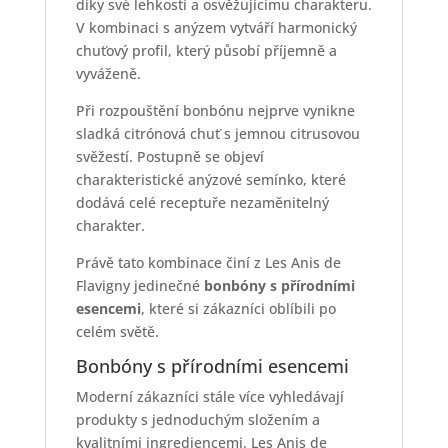
díky své lehkosti a osvěžujícímu charakteru.
V kombinaci s anýzem vytváří harmonický
chuťový profil, který působí příjemně a
vyváženě.
Při rozpouštění bonbónu nejprve vynikne
sladká citrónová chuť s jemnou citrusovou
svěžestí. Postupně se objeví
charakteristické anýzové semínko, které
dodává celé receptuře nezaměnitelný
charakter.
Právě tato kombinace činí z Les Anis de
Flavigny jedinečné
bonbóny s přírodními
esencemi
, které si zákazníci oblíbili po
celém světě.
Bonbóny s přírodními esencemi
Moderní zákazníci stále více vyhledávají
produkty s jednoduchým složením a
kvalitními ingrediencemi. Les Anis de