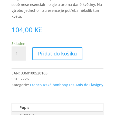
sobě nese esenciální oleje a aroma dané květiny. Na
výrobu jednoho litru esence je potřeba několik tun
květů.
104,00
Kč
Skladem
Tradiční
Přidat do košíku
francouzské
bonbóny
Les
Anis
EAN:
3360100520103
de
SKU:
2726
Flavigny
Kategorie:
Francouzské bonbony Les Anis de Flavigny
s
příchutí
citrónu
Popis
50
g