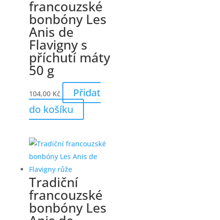
francouzské
bonbóny Les
Anis de
Flavigny s
příchutí máty
50 g
Přidat
104,00
Kč
do košíku
Tradiční
francouzské
bonbóny Les