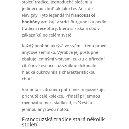
století tradice, jednoduché složení a
jedinečnou chuť tak jako Les Anis de
Flavigny. Tyto legendární
francouzské
bonbóny
vznikají v srdci Burgundska podle
tradiční receptury, která si získala obdiv
zákazníků po celém světě.
Každý bonbón ukrývá ve svém středu pravé
anýzové semínko. Výrobce jej postupně
obaluje jemnými vrstvami cukru a přírodní
citrónové esence, až vznikne dokonale
hladká cukrovinka s charakteristickou
chutí.
Varianta s citrónem patří mezi nejosvěžující
příchutě celé kolekce. Přináší příjemnou
rovnováhu mezi sladkostí, svěžestí a
jemnou anýzovou notou.
Francouzská tradice stará několik
století