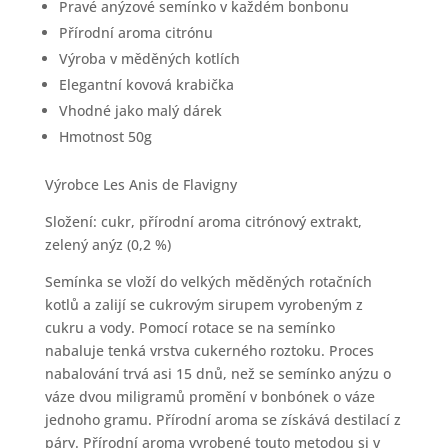
Pravé anýzové semínko v každém bonbonu
Přírodní aroma citrónu
Výroba v měděných kotlích
Elegantní kovová krabička
Vhodné jako malý dárek
Hmotnost 50g
Výrobce Les Anis de Flavigny
Složení: cukr, přírodní aroma citrónový extrakt,
zelený anýz (0,2 %)
Semínka se vloží do velkých měděných rotačních
kotlů a zalijí se cukrovým sirupem vyrobeným z
cukru a vody. Pomocí rotace se na semínko
nabaluje tenká vrstva cukerného roztoku. Proces
nabalování trvá asi 15 dnů, než se semínko anýzu o
váze dvou miligramů promění v bonbónek o váze
jednoho gramu. Přírodní aroma se získává destilací z
páry. Přírodní aroma vyrobené touto metodou si v