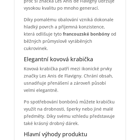
proč si značka Les Anis de Flavigny udržuje
vysokou kvalitu po mnoho generací.
Díky pomalému obalování vzniká dokonale
hladký povrch a příjemná konzistence,
která odlišuje tyto
francouzské bonbóny
od
běžných průmyslově vyráběných
cukrovinek.
Elegantní kovová krabička
Kovová krabička patří mezi ikonické prvky
značky Les Anis de Flavigny. Chrání obsah,
usnadňuje přenášení a zároveň působí
velmi elegantně.
Po spotřebování bonbónů můžete krabičku
využít na drobnosti, šperky nebo jiné malé
předměty. Díky svému vzhledu představuje
také krásný drobný dárek.
Hlavní výhody produktu