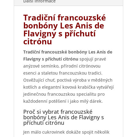
Další informace
množství
Tradiční francouzské
bonbóny Les Anis de
Flavigny s příchutí
citrónu
Tradiční francouzské bonbóny Les Anis de
Flavigny s příchutí citrónu
spojují pravé
anýzové semínko, přírodní citrónovou
esenci a staletou francouzskou tradici.
Osvěžující chuť, poctivá výroba v měděných
kotlích a elegantní kovová krabička vytvářejí
jedinečnou francouzskou specialitu pro
každodenní potěšení i jako milý dárek.
Proč si vybrat francouzské
bonbóny Les Anis de Flavigny s
příchutí citrónu
Jen málo cukrovinek dokáže spojit několik