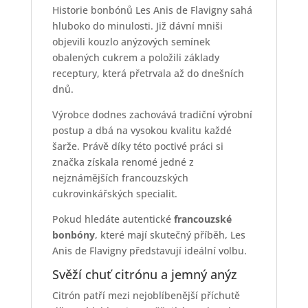
Historie bonbónů Les Anis de Flavigny sahá
hluboko do minulosti. Již dávní mniši
objevili kouzlo anýzových semínek
obalených cukrem a položili základy
receptury, která přetrvala až do dnešních
dnů.
Výrobce dodnes zachovává tradiční výrobní
postup a dbá na vysokou kvalitu každé
šarže. Právě díky této poctivé práci si
značka získala renomé jedné z
nejznámějších francouzských
cukrovinkářských specialit.
Pokud hledáte autentické
francouzské
bonbóny
, které mají skutečný příběh, Les
Anis de Flavigny představují ideální volbu.
Svěží chuť citrónu a jemný anýz
Citrón patří mezi nejoblíbenější příchutě