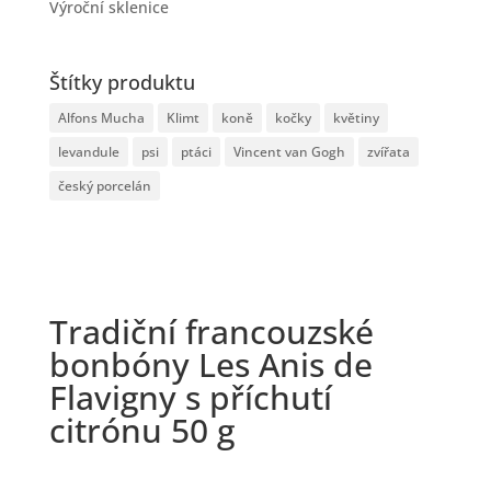
Výroční sklenice
Štítky produktu
Alfons Mucha
Klimt
koně
kočky
květiny
levandule
psi
ptáci
Vincent van Gogh
zvířata
český porcelán
Tradiční francouzské
bonbóny Les Anis de
Flavigny s příchutí
citrónu 50 g