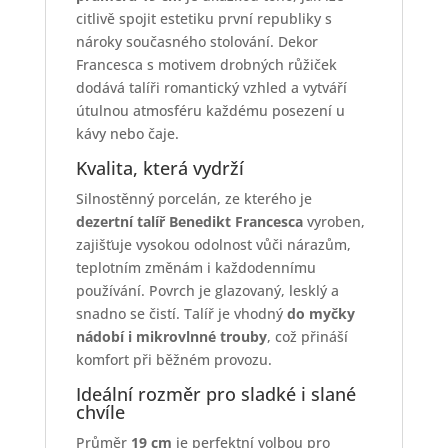
citlivě spojit estetiku první republiky s
nároky současného stolování. Dekor
Francesca s motivem drobných růžiček
dodává talíři romantický vzhled a vytváří
útulnou atmosféru každému posezení u
kávy nebo čaje.
Kvalita, která vydrží
Silnostěnný porcelán, ze kterého je
dezertní talíř Benedikt Francesca
vyroben,
zajišťuje vysokou odolnost vůči nárazům,
teplotním změnám i každodennímu
používání. Povrch je glazovaný, lesklý a
snadno se čistí. Talíř je vhodný
do myčky
nádobí i mikrovlnné trouby
, což přináší
komfort při běžném provozu.
Ideální rozměr pro sladké i slané
chvíle
Průměr
19 cm
je perfektní volbou pro