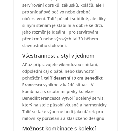
servírování dortíků, zákusků, koláčů, ale i
pro snídaňové pečivo nebo drobné
občerstvení. Talíř působí subtilně, ale díky
silným stěnám je stabilní a dobře se drží.
Jeho rozměr je ideální i pro servírování
předkrmů nebo sýrových talířů během
slavnostního stolování.
Všestrannost a styl v jednom
Ať už připravujete víkendovou snídani,
odpolední čaj o páté, nebo slavnostní
pohoštění,
talíř dezertní 19 cm Benedikt
Francesca
vynikne v každé situaci. V
kombinaci s ostatními prvky kolekce
Benedikt Francesca vytvoří ucelený servis,
který na stole působí vkusně a harmonicky.
Talíř se také výborně hodí jako dárek pro
milovníky porcelánu a klasického designu.
Možnost kombinace s kolekcí