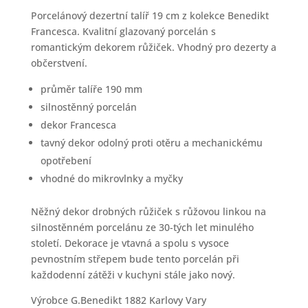
Porcelánový dezertní talíř 19 cm z kolekce Benedikt
Francesca. Kvalitní glazovaný porcelán s
romantickým dekorem růžiček. Vhodný pro dezerty a
občerstvení.
průměr talíře 190 mm
silnostěnný porcelán
dekor Francesca
tavný dekor odolný proti otěru a mechanickému
opotřebení
vhodné do mikrovlnky a myčky
Něžný dekor drobných růžiček s růžovou linkou na
silnostěnném porcelánu ze 30-tých let minulého
století. Dekorace je vtavná a spolu s vysoce
pevnostním střepem bude tento porcelán při
každodenní zátěži v kuchyni stále jako nový.
Výrobce G.Benedikt 1882 Karlovy Vary