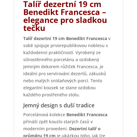
Talíř dezertní 19 cm
Benedikt Francesca –
elegance pro sladkou
tečku
Talíř dezertní 19 cm Benedikt Francesca
v
sobě spojuje prvorepublikovou noblesu s
každodenní praktičností. Vyrobený ze
silnostěnného porcelánu a ozdobený
jemným dekorem růžiček Francesca, je
ideální pro servírování dezertů, zákusků
nebo malých snídaňových porcí. Tento
elegantní kousek se stane ozdobou
každého prostřeného stolu.
Jemný design s duší tradice
Porcelánová kolekce
Benedikt Francesca
přináší zpět kouzlo starých časů v
moderním provedení.
Dezertní talíř o
průměru 19 cm
je ukázkou toho, jak lze