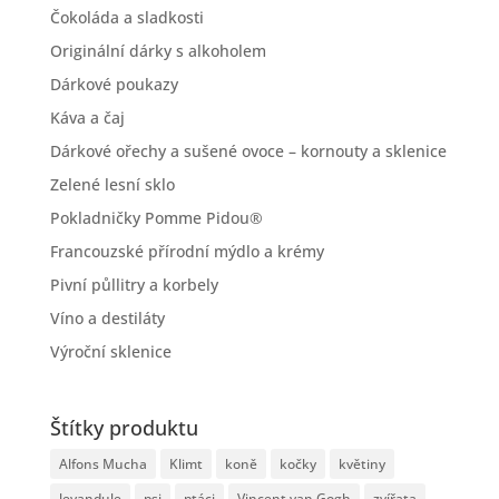
Čokoláda a sladkosti
Originální dárky s alkoholem
Dárkové poukazy
Káva a čaj
Dárkové ořechy a sušené ovoce – kornouty a sklenice
Zelené lesní sklo
Pokladničky Pomme Pidou®
Francouzské přírodní mýdlo a krémy
Pivní půllitry a korbely
Víno a destiláty
Výroční sklenice
Štítky produktu
Alfons Mucha
Klimt
koně
kočky
květiny
levandule
psi
ptáci
Vincent van Gogh
zvířata