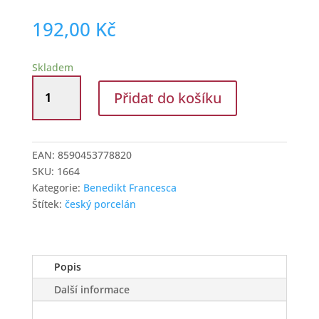
192,00
Kč
Skladem
Talíř
Přidat do košíku
dezertní
19
cm
Benedikt
EAN:
8590453778820
Francesca
SKU:
1664
X8976
Kategorie:
Benedikt Francesca
množství
Štítek:
český porcelán
Popis
Další informace