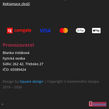
Reklamace zboží
Provozovatel
Blanka Voláková
Fyzická osoba
Sídlo: 262 42, Třebsko 27
IČO: 65589424
Design by
Square design
| Copyright U kamenného sloupu
2019 – 2026
Sledovat