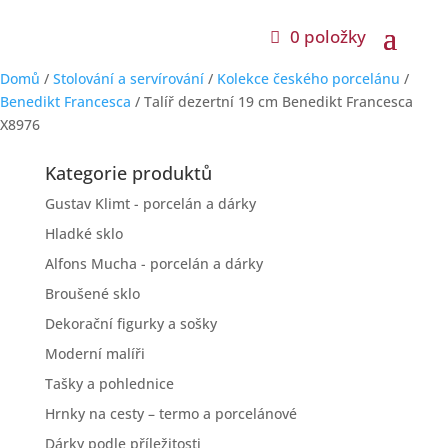
0 položky
Domů
/
Stolování a servírování
/
Kolekce českého porcelánu
/
Benedikt Francesca
/ Talíř dezertní 19 cm Benedikt Francesca
X8976
Kategorie produktů
Gustav Klimt - porcelán a dárky
Hladké sklo
Alfons Mucha - porcelán a dárky
Broušené sklo
Dekorační figurky a sošky
Moderní malíři
Tašky a pohlednice
Hrnky na cesty – termo a porcelánové
Dárky podle příležitosti