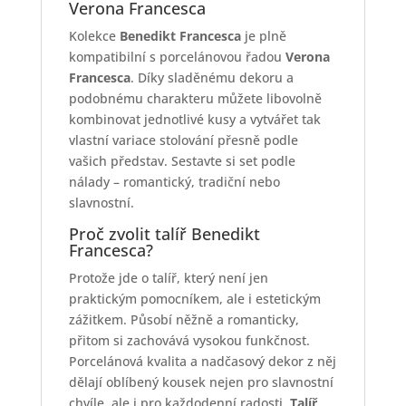
Verona Francesca
Kolekce
Benedikt Francesca
je plně
kompatibilní s porcelánovou řadou
Verona
Francesca
. Díky sladěnému dekoru a
podobnému charakteru můžete libovolně
kombinovat jednotlivé kusy a vytvářet tak
vlastní variace stolování přesně podle
vašich představ. Sestavte si set podle
nálady – romantický, tradiční nebo
slavnostní.
Proč zvolit talíř Benedikt
Francesca?
Protože jde o talíř, který není jen
praktickým pomocníkem, ale i estetickým
zážitkem. Působí něžně a romanticky,
přitom si zachovává vysokou funkčnost.
Porcelánová kvalita a nadčasový dekor z něj
dělají oblíbený kousek nejen pro slavnostní
chvíle, ale i pro každodenní radosti.
Talíř