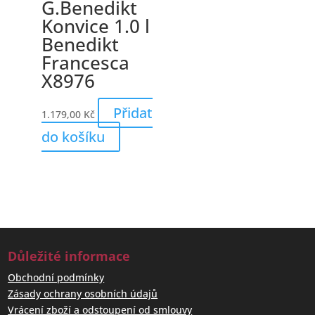
G.Benedikt
Konvice 1.0 l
Benedikt
Francesca
X8976
Přidat
1.179,00
Kč
do košíku
Důležité informace
Obchodní podmínky
Zásady ochrany osobních údajů
Vrácení zboží a odstoupení od smlouvy