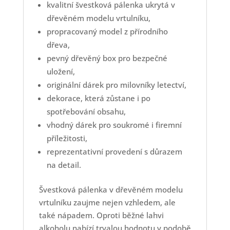
kvalitní švestková pálenka ukrytá v
dřevěném modelu vrtulníku,
propracovaný model z přírodního
dřeva,
pevný dřevěný box pro bezpečné
uložení,
originální dárek pro milovníky letectví,
dekorace, která zůstane i po
spotřebování obsahu,
vhodný dárek pro soukromé i firemní
příležitosti,
reprezentativní provedení s důrazem
na detail.
Švestková pálenka v dřevěném modelu
vrtulníku zaujme nejen vzhledem, ale
také nápadem. Oproti běžné lahvi
alkoholu nabízí trvalou hodnotu v podobě