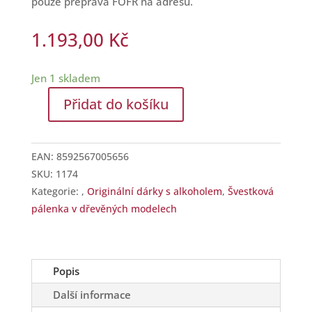
pouze přeprava FOFR na adresu.
1.193,00
Kč
Jen 1 skladem
Přidat do košíku
Švestková
pálenka
v
EAN:
8592567005656
dřevěném
SKU:
1174
modelu
Kategorie:
,
Originální dárky s alkoholem
,
Švestková
vrtulníku
pálenka v dřevěných modelech
množství
Popis
Další informace