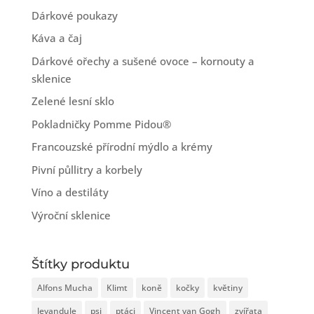
Dárkové poukazy
Káva a čaj
Dárkové ořechy a sušené ovoce – kornouty a
sklenice
Zelené lesní sklo
Pokladničky Pomme Pidou®
Francouzské přírodní mýdlo a krémy
Pivní půllitry a korbely
Víno a destiláty
Výroční sklenice
Štítky produktu
Alfons Mucha
Klimt
koně
kočky
květiny
levandule
psi
ptáci
Vincent van Gogh
zvířata