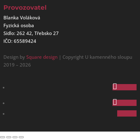
Provozovatel
Blanka Voláková
Fyzická osoba
Sídlo: 262 42, Třebsko 27
IČO: 65589424
Design by
Square design
| Copyright U kamenného sloupu
2019 – 2026
Sledovat
Sledovat
Sledovat