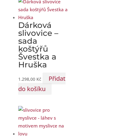
Dárková
slivovice –
sada
koštýřů
Švestka a
Hruška
Přidat
1.298,00
Kč
do košíku