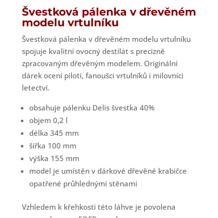
Švestková pálenka v dřevěném
modelu vrtulníku
Švestková pálenka v dřevěném modelu vrtulníku
spojuje kvalitní ovocný destilát s precizně
zpracovaným dřevěným modelem. Originální
dárek ocení piloti, fanoušci vrtulníků i milovníci
letectví.
obsahuje pálenku Delis švestka 40%
objem 0,2 l
délka 345 mm
šířka 100 mm
výška 155 mm
model je umístěn v dárkové dřevěné krabičce
opatřené průhlednými stěnami
Vzhledem k křehkosti této láhve je povolena