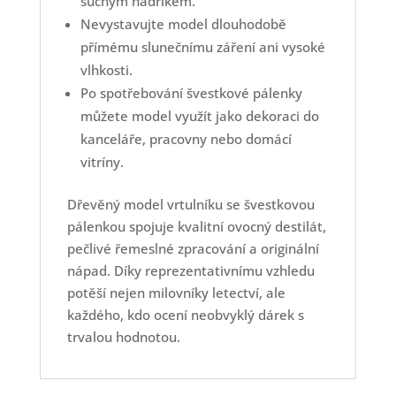
suchým hadříkem.
Nevystavujte model dlouhodobě
přímému slunečnímu záření ani vysoké
vlhkosti.
Po spotřebování švestkové pálenky
můžete model využít jako dekoraci do
kanceláře, pracovny nebo domácí
vitríny.
Dřevěný model vrtulníku se švestkovou
pálenkou spojuje kvalitní ovocný destilát,
pečlivé řemeslné zpracování a originální
nápad. Díky reprezentativnímu vzhledu
potěší nejen milovníky letectví, ale
každého, kdo ocení neobvyklý dárek s
trvalou hodnotou.