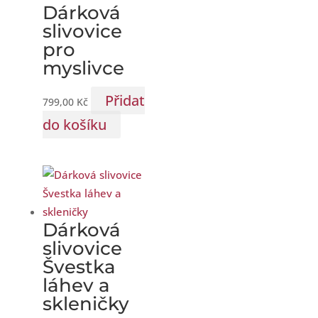
Dárková
slivovice
pro
myslivce
Přidat
799,00
Kč
do košíku
Dárková
slivovice
Švestka
láhev a
skleničky