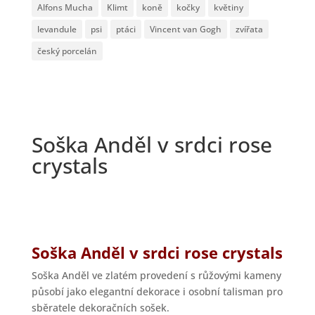
Alfons Mucha
Klimt
koně
kočky
květiny
levandule
psi
ptáci
Vincent van Gogh
zvířata
český porcelán
Soška Anděl v srdci rose
crystals
Soška Anděl v srdci rose crystals
Soška Anděl ve zlatém provedení s růžovými kameny
působí jako elegantní dekorace i osobní talisman pro
sběratele dekoračních sošek.