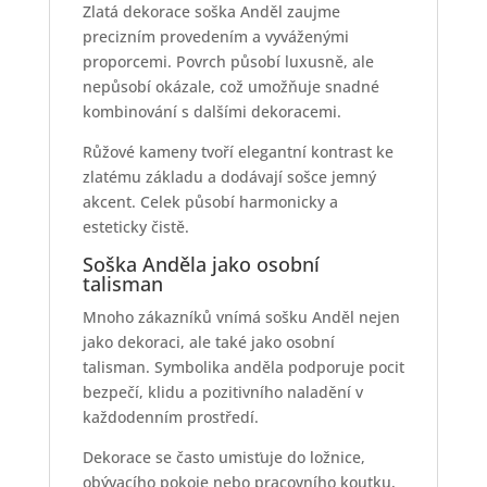
Zlatá dekorace soška Anděl zaujme
precizním provedením a vyváženými
proporcemi. Povrch působí luxusně, ale
nepůsobí okázale, což umožňuje snadné
kombinování s dalšími dekoracemi.
Růžové kameny tvoří elegantní kontrast ke
zlatému základu a dodávají sošce jemný
akcent. Celek působí harmonicky a
esteticky čistě.
Soška Anděla jako osobní
talisman
Mnoho zákazníků vnímá sošku Anděl nejen
jako dekoraci, ale také jako osobní
talisman. Symbolika anděla podporuje pocit
bezpečí, klidu a pozitivního naladění v
každodenním prostředí.
Dekorace se často umisťuje do ložnice,
obývacího pokoje nebo pracovního koutku,