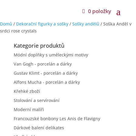
0 položky
Domů
/
Dekorační figurky a sošky
/
Sošky andělů
/ Soška Anděl v
srdci rose crystals
Kategorie produktů
Módní doplňky s uměleckými motivy
Van Gogh - porcelán a dárky
Gustav Klimt - porcelán a dárky
Alfons Mucha - porcelán a dárky
Křehké zboží
Stolování a servírování
Moderní malíři
Francouzské bonbony Les Anis de Flavigny
Dárkové balení delikates