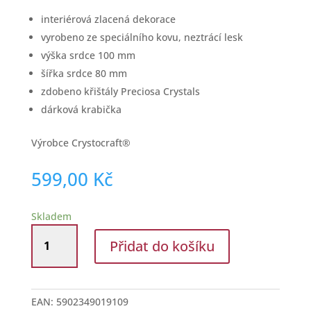
interiérová zlacená dekorace
vyrobeno ze speciálního kovu, neztrácí lesk
výška srdce 100 mm
šířka srdce 80 mm
zdobeno křištály Preciosa Crystals
dárková krabička
Výrobce Crystocraft®
599,00
Kč
Skladem
Soška
Přidat do košíku
Anděl
v
srdci
rose
EAN:
5902349019109