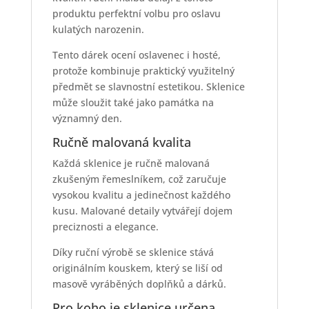
produktu perfektní volbu pro oslavu
kulatých narozenin.
Tento dárek ocení oslavenec i hosté,
protože kombinuje praktický využitelný
předmět se slavnostní estetikou. Sklenice
může sloužit také jako památka na
významný den.
Ručně malovaná kvalita
Každá sklenice je ručně malovaná
zkušeným řemeslníkem, což zaručuje
vysokou kvalitu a jedinečnost každého
kusu. Malované detaily vytvářejí dojem
preciznosti a elegance.
Díky ruční výrobě se sklenice stává
originálním kouskem, který se liší od
masově vyráběných doplňků a dárků.
Pro koho je sklenice určena