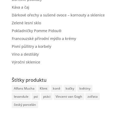
Káva a čaj
Dárkové ořechy a sušené ovoce – kornouty a sklenice
Zelené lesní sklo
Pokladničky Pomme Pidou®
Francouzské přírodní mýdlo a krémy
Pivní půllitry a korbely
Víno a destiláty
Výroční sklenice
Štítky produktu
Alfons Mucha
Klimt
koně
kočky
květiny
levandule
psi
ptáci
Vincent van Gogh
zvířata
český porcelán