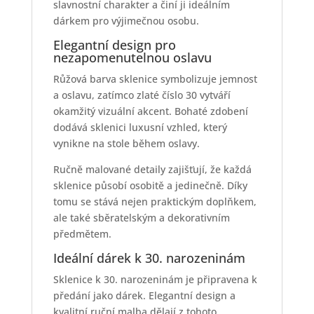
slavnostní charakter a činí ji ideálním
dárkem pro výjimečnou osobu.
Elegantní design pro
nezapomenutelnou oslavu
Růžová barva sklenice symbolizuje jemnost
a oslavu, zatímco zlaté číslo 30 vytváří
okamžitý vizuální akcent. Bohaté zdobení
dodává sklenici luxusní vzhled, který
vynikne na stole během oslavy.
Ručně malované detaily zajišťují, že každá
sklenice působí osobitě a jedinečně. Díky
tomu se stává nejen praktickým doplňkem,
ale také sběratelským a dekorativním
předmětem.
Ideální dárek k 30. narozeninám
Sklenice k 30. narozeninám je připravena k
předání jako dárek. Elegantní design a
kvalitní ruční malba dělají z tohoto