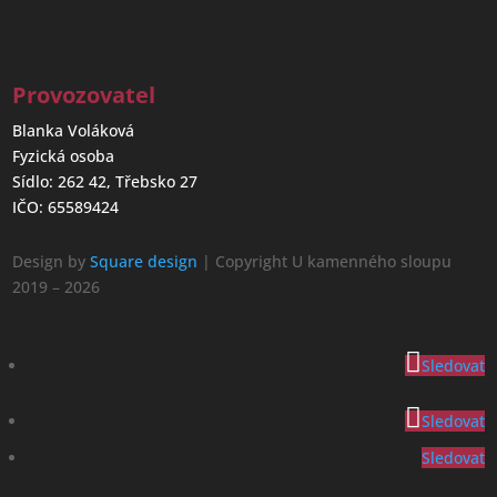
Provozovatel
Blanka Voláková
Fyzická osoba
Sídlo: 262 42, Třebsko 27
IČO: 65589424
Design by
Square design
| Copyright U kamenného sloupu
2019 – 2026
Sledovat
Sledovat
Sledovat