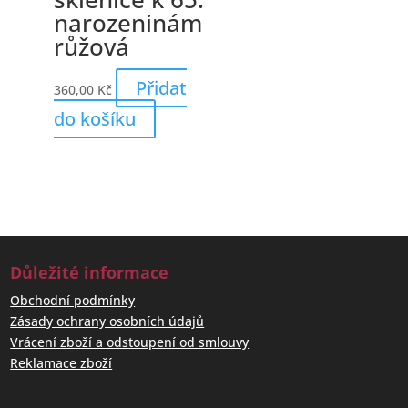
narozeninám
růžová
Přidat
360,00
Kč
do košíku
Důležité informace
Obchodní podmínky
Zásady ochrany osobních údajů
Vrácení zboží a odstoupení od smlouvy
Reklamace zboží