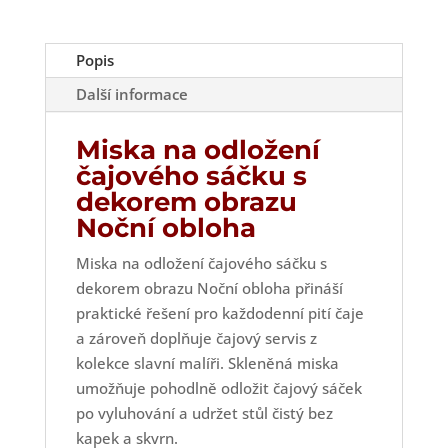
–
Noční
obloha
Popis
množství
Další informace
Miska na odložení
čajového sáčku s
dekorem obrazu
Noční obloha
Miska na odložení čajového sáčku s
dekorem obrazu Noční obloha přináší
praktické řešení pro každodenní pití čaje
a zároveň doplňuje čajový servis z
kolekce slavní malíři. Skleněná miska
umožňuje pohodlně odložit čajový sáček
po vyluhování a udržet stůl čistý bez
kapek a skvrn.