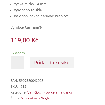
výška misky 14 mm
vyrobeno ze skla
baleno v pevné dárkové krabičce
Výrobce Carmani®
119,00
Kč
Skladem
Skleněná
Přidat do košíku
miska
na
odložení
EAN:
5907580042008
čajového
SKU:
4715
sáčku
Kategorie:
Van Gogh - porcelán a dárky
Van
Štítek:
Vincent van Gogh
Gogh