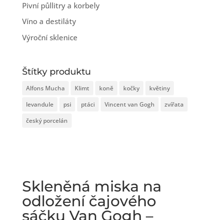
Pivní půllitry a korbely
Víno a destiláty
Výroční sklenice
Štítky produktu
Alfons Mucha
Klimt
koně
kočky
květiny
levandule
psi
ptáci
Vincent van Gogh
zvířata
český porcelán
Skleněná miska na
odložení čajového
sáčku Van Gogh –