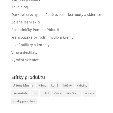
Káva a čaj
Dárkové ořechy a sušené ovoce – kornouty a sklenice
Zelené lesní sklo
Pokladničky Pomme Pidou®
Francouzské přírodní mýdlo a krémy
Pivní půllitry a korbely
Víno a destiláty
Výroční sklenice
Štítky produktu
Alfons Mucha
Klimt
koně
kočky
květiny
levandule
psi
ptáci
Vincent van Gogh
zvířata
český porcelán