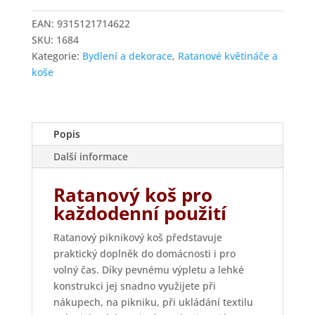
z
EAN:
9315121714622
barevného
SKU:
1684
ratanu
Kategorie:
Bydlení a dekorace
,
Ratanové květináče a
množství
koše
Popis
Další informace
Ratanový koš pro
každodenní použití
Ratanový piknikový koš představuje
praktický doplněk do domácnosti i pro
volný čas. Díky pevnému výpletu a lehké
konstrukci jej snadno využijete při
nákupech, na pikniku, při ukládání textilu