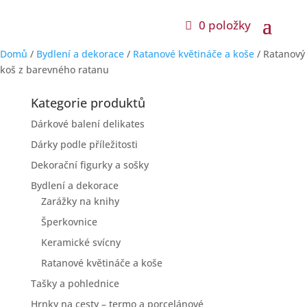
0 položky
Domů
/
Bydlení a dekorace
/
Ratanové květináče a koše
/ Ratanový
koš z barevného ratanu
Kategorie produktů
Dárkové balení delikates
Dárky podle příležitosti
Dekorační figurky a sošky
Bydlení a dekorace
Zarážky na knihy
Šperkovnice
Keramické svícny
Ratanové květináče a koše
Tašky a pohlednice
Hrnky na cesty – termo a porcelánové