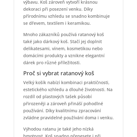
výbavu. Koš zároveň vytvoří krásnou
dekoraci při posezení venku. Díky
přírodnímu vzhledu se snadno kombinuje
se dřevem, textilem i keramikou.
Mnoho zákazníků používá ratanový koš
také jako dárkový koš. Stačí jej doplnit
delikatesami, vínem, kosmetikou nebo
domácími produkty a vznikne elegantní
dárek pro různé příležitosti.
Proč si vybrat ratanový koš
Velký košík nabízí kombinaci praktičnosti,
estetického vzhledu a dlouhé životnosti. Na
rozdíl od plastových tašek působí
přirozeněji a zároveň přináší pohodlné
používání. Díky kvalitnímu zpracování
zvládne pravidelné používání doma i venku.
Výhodou ratanu je také jeho nízká
hmotnost. Koš snadno přenesete i při