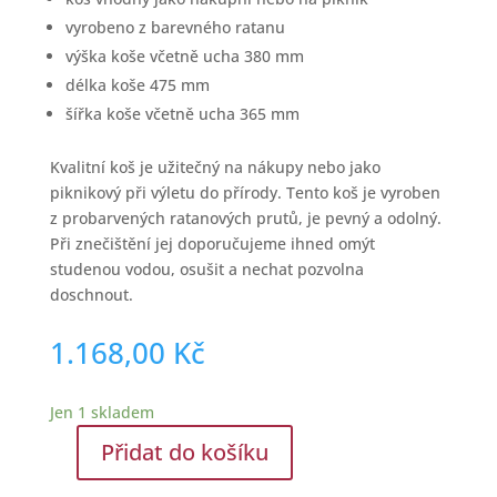
vyrobeno z barevného ratanu
výška koše včetně ucha 380 mm
délka koše 475 mm
šířka koše včetně ucha 365 mm
Kvalitní koš je užitečný na nákupy nebo jako
piknikový při výletu do přírody. Tento koš je vyroben
z probarvených ratanových prutů, je pevný a odolný.
Při znečištění jej doporučujeme ihned omýt
studenou vodou, osušit a nechat pozvolna
doschnout.
1.168,00
Kč
Jen 1 skladem
Přidat do košíku
Ratanový
koš