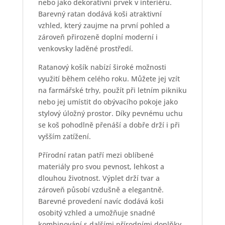
nebo jako dekorativní prvek v interiéru.
Barevný ratan dodává koši atraktivní
vzhled, který zaujme na první pohled a
zároveň přirozeně doplní moderní i
venkovsky laděné prostředí.
Ratanový košík nabízí široké možnosti
využití během celého roku. Můžete jej vzít
na farmářské trhy, použít při letním pikniku
nebo jej umístit do obývacího pokoje jako
stylový úložný prostor. Díky pevnému uchu
se koš pohodlně přenáší a dobře drží i při
vyšším zatížení.
Přírodní ratan patří mezi oblíbené
materiály pro svou pevnost, lehkost a
dlouhou životnost. Výplet drží tvar a
zároveň působí vzdušně a elegantně.
Barevné provedení navíc dodává koši
osobitý vzhled a umožňuje snadné
kombinování s dalšími přírodními doplňky.