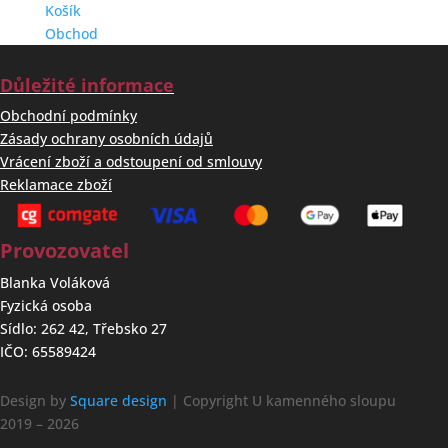
Košík
Obchod
Důležité informace
Obchodní podmínky
Zásady ochrany osobních údajů
Vrácení zboží a odstoupení od smlouvy
Reklamace zboží
Provozovatel
Blanka Voláková
Fyzická osoba
Sídlo: 262 42, Třebsko 27
IČO: 65589424
Design by
Square design
| Copyright U kamenného sloupu
2019 – 2026