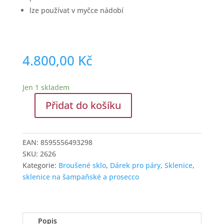
lze používat v myčce nádobí
4.800,00
Kč
Jen 1 skladem
Přidat do košíku
Broušené
sklenice
na
EAN:
8595556493298
šampaňské
SKU:
2626
6
Kategorie:
Broušené sklo
,
Dárek pro páry
,
Sklenice
,
ks
sklenice na šampaňské a prosecco
180
ml
množství
Popis