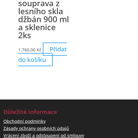
souprava z
lesního skla
džbán 900 ml
a sklenice
2ks
Přidat
1.760,00
Kč
do košíku
Důležité informace
Obchodní podmínky
Zásady ochrany osobních údajů
Vrácení zboží a odstoupení od smlouvy