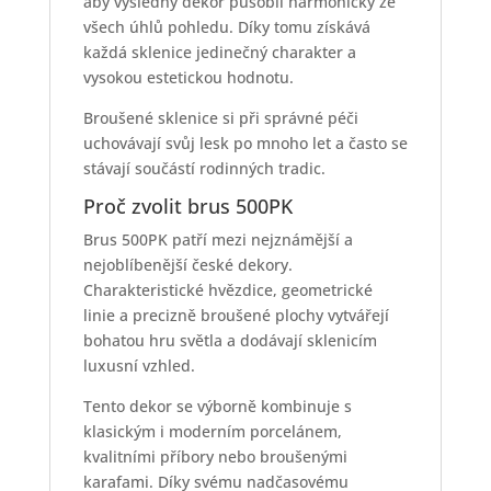
aby výsledný dekor působil harmonicky ze
všech úhlů pohledu. Díky tomu získává
každá sklenice jedinečný charakter a
vysokou estetickou hodnotu.
Broušené sklenice si při správné péči
uchovávají svůj lesk po mnoho let a často se
stávají součástí rodinných tradic.
Proč zvolit brus 500PK
Brus 500PK patří mezi nejznámější a
nejoblíbenější české dekory.
Charakteristické hvězdice, geometrické
linie a precizně broušené plochy vytvářejí
bohatou hru světla a dodávají sklenicím
luxusní vzhled.
Tento dekor se výborně kombinuje s
klasickým i moderním porcelánem,
kvalitními příbory nebo broušenými
karafami. Díky svému nadčasovému