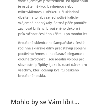
vodě s jemným prostředkem. Po opláchnutí
je osušte měkkou bavlněnou nebo
mikrovláknovou utěrkou. Při ukládání
dbejte na to, aby se jednotlivé kalichy
vzájemně nedotýkaly. Šetrná péče pomůže
zachovat brilanci broušeného dekoru i
průzračnost českého křišťálu po mnoho let.
Broušené sklenice na šampaňské z české
rodinné sklářské dílny představují spojení
poctivého řemesla, nadčasové elegance a
dlouhé životnosti. Jsou ideální volbou pro
slavnostní přípitky i jako luxusní dárek pro
všechny, kteří oceňují kvalitu českého
broušeného skla.
Mohlo by se Vám líbit…