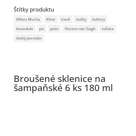
Štítky produktu
Alfons Mucha
Klimt
koně
kočky
květiny
levandule
psi
ptáci
Vincent van Gogh
zvířata
český porcelán
Broušené sklenice na
šampaňské 6 ks 180 ml