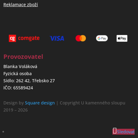
Reklamace zboží
Provozovatel
Blanka Voláková
Fyzická osoba
Sídlo: 262 42, Třebsko 27
IČO: 65589424
Design by
Square design
| Copyright U kamenného sloupu
2019 – 2026
Sledovat