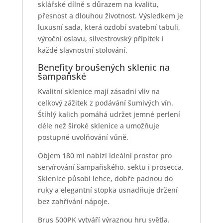
sklářské dílně s důrazem na kvalitu,
přesnost a dlouhou životnost. Výsledkem je
luxusní sada, která ozdobí svatební tabuli,
výroční oslavu, silvestrovský přípitek i
každé slavnostní stolování.
Benefity broušených sklenic na
šampaňské
Kvalitní sklenice mají zásadní vliv na
celkový zážitek z podávání šumivých vín.
Štíhlý kalich pomáhá udržet jemné perlení
déle než široké sklenice a umožňuje
postupné uvolňování vůně.
Objem 180 ml nabízí ideální prostor pro
servírování šampaňského, sektu i prosecca.
Sklenice působí lehce, dobře padnou do
ruky a elegantní stopka usnadňuje držení
bez zahřívání nápoje.
Brus 500PK vytváří výraznou hru světla.