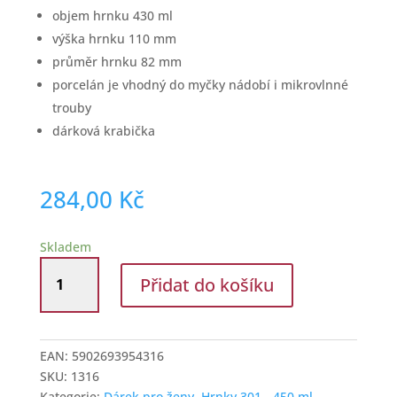
objem hrnku 430 ml
výška hrnku 110 mm
průměr hrnku 82 mm
porcelán je vhodný do myčky nádobí i mikrovlnné
trouby
dárková krabička
284,00
Kč
Skladem
Porcelánový
Přidat do košíku
hrnek
na
čaj
s
EAN:
5902693954316
květinovým
SKU:
1316
dekorem
Kategorie:
Dárek pro ženy
,
Hrnky 301 - 450 ml
,