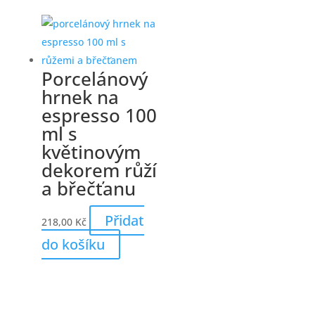
Porcelánový
hrnek na
espresso 100
ml s
květinovým
dekorem růží
a břečťanu
Přidat
218,00
Kč
do košíku