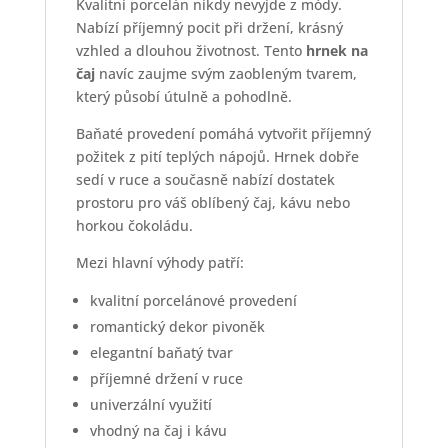
Kvalitní porcelán nikdy nevyjde z módy.
Nabízí příjemný pocit při držení, krásný
vzhled a dlouhou životnost. Tento
hrnek na
čaj
navíc zaujme svým zaobleným tvarem,
který působí útulně a pohodlně.
Baňaté provedení pomáhá vytvořit příjemný
požitek z pití teplých nápojů. Hrnek dobře
sedí v ruce a současně nabízí dostatek
prostoru pro váš oblíbený čaj, kávu nebo
horkou čokoládu.
Mezi hlavní výhody patří:
kvalitní porcelánové provedení
romantický dekor pivoněk
elegantní baňatý tvar
příjemné držení v ruce
univerzální využití
vhodný na čaj i kávu