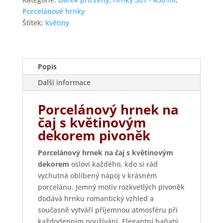
pivoněk
Porcelánové hrnky
množství
Štítek:
květiny
Popis
Další informace
Porcelánový hrnek na
čaj s květinovým
dekorem pivoněk
Porcelánový hrnek na čaj s květinovým
dekorem
osloví každého, kdo si rád
vychutná oblíbený nápoj v krásném
porcelánu. Jemný motiv rozkvetlých pivoněk
dodává hrnku romantický vzhled a
současně vytváří příjemnou atmosféru při
každodenním používání. Elegantní baňatý