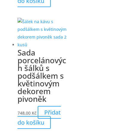
do košíku
Sada
porcelánovýc
h šálků s
podšálkem s
květinovým
dekorem
pivoněk
Přidat
748,00
Kč
do košíku