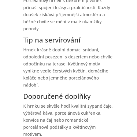
Porcelánový hrnek s dekorem pivoněk
přináší spojení krásy a praktičnosti. Každý
doušek získává příjemnější atmosféru a
běžné chvíle se mění v malé okamžiky
pohody.
Tip na servírování
Hrnek krásně doplní domácí snídani,
odpolední posezení s dezertem nebo chvíle
odpočinku na terase. Květinový motiv
vynikne vedle čerstvých květin, domácího
koláče nebo jemného porcelánového
nádobí.
Doporučené doplňky
K hrnku se skvěle hodí kvalitní sypané čaje,
výběrová káva, porcelánová cukřenka,
konvice na čaj nebo romantické
porcelánové podšálky s květinovým
motivem.