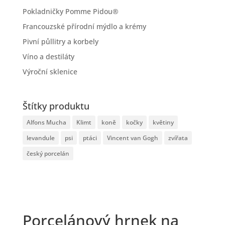
Pokladničky Pomme Pidou®
Francouzské přírodní mýdlo a krémy
Pivní půllitry a korbely
Víno a destiláty
Výroční sklenice
Štítky produktu
Alfons Mucha
Klimt
koně
kočky
květiny
levandule
psi
ptáci
Vincent van Gogh
zvířata
český porcelán
Porcelánový hrnek na