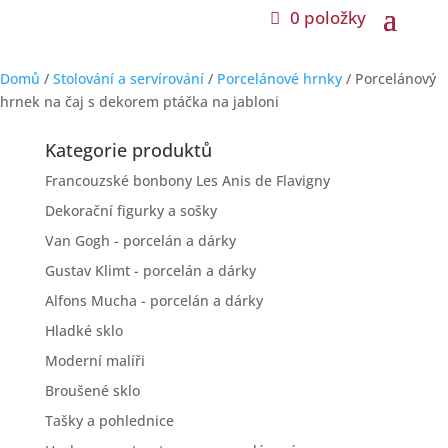
0 položky
0 položky
Domů
/
Stolování a servírování
/
Porcelánové hrnky
/ Porcelánový
hrnek na čaj s dekorem ptáčka na jabloni
Kategorie produktů
Francouzské bonbony Les Anis de Flavigny
Dekorační figurky a sošky
Van Gogh - porcelán a dárky
Gustav Klimt - porcelán a dárky
Alfons Mucha - porcelán a dárky
Hladké sklo
Moderní malíři
Broušené sklo
Tašky a pohlednice