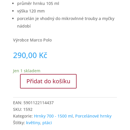
průměr hrnku 105 ml
výška 120 mm
porcelán je vhodný do mikrovlnné trouby a myčky
nádobí
Výrobce Marco Polo
290,00
Kč
Jen 1 skladem
Přidat do košíku
Porcelánový
hrnek
na
EAN:
5901122114437
čaj
SKU:
1592
s
Kategorie:
Hrnky 700 - 1500 ml
,
Porcelánové hrnky
dekorem
Štítky:
květiny
,
ptáci
ptáčka