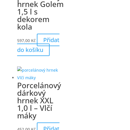
hrnek Golem
1,5 l s
dekorem
kola
Přidat
597,00
Kč
do košíku
Porcelánový
dárkový
hrnek XXL
1,0 l – Vlčí
máky
Přidat
452,00
Kč