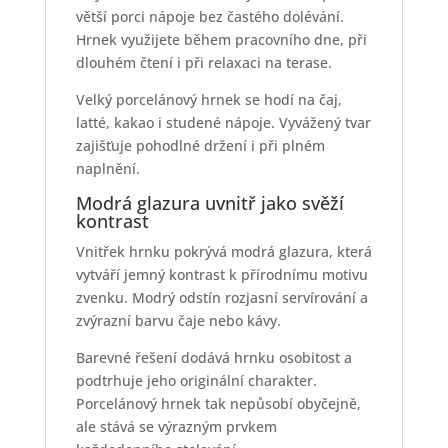
větší porci nápoje bez častého dolévání.
Hrnek využijete během pracovního dne, při
dlouhém čtení i při relaxaci na terase.
Velký porcelánový hrnek se hodí na čaj,
latté, kakao i studené nápoje. Vyvážený tvar
zajišťuje pohodlné držení i při plném
naplnění.
Modrá glazura uvnitř jako svěží
kontrast
Vnitřek hrnku pokrývá modrá glazura, která
vytváří jemný kontrast k přírodnímu motivu
zvenku. Modrý odstín rozjasní servírování a
zvýrazní barvu čaje nebo kávy.
Barevné řešení dodává hrnku osobitost a
podtrhuje jeho originální charakter.
Porcelánový hrnek tak nepůsobí obyčejně,
ale stává se výrazným prvkem