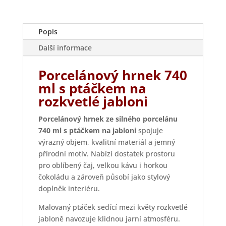
na
jabloni
množství
Popis
Další informace
Porcelánový hrnek 740
ml s ptáčkem na
rozkvetlé jabloni
Porcelánový hrnek ze silného porcelánu
740 ml s ptáčkem na jabloni
spojuje
výrazný objem, kvalitní materiál a jemný
přírodní motiv. Nabízí dostatek prostoru
pro oblíbený čaj, velkou kávu i horkou
čokoládu a zároveň působí jako stylový
doplněk interiéru.
Malovaný ptáček sedící mezi květy rozkvetlé
jabloně navozuje klidnou jarní atmosféru.