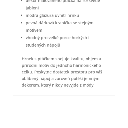
dekor malovaného ptáčka na rozkvetlé
jabloni
modrá glazura uvnitř hrnku
pevná dárková krabička se stejným
motivem
vhodný pro velké porce horkých i
studených nápojů
Hrnek s ptáčkem spojuje kvalitu, objem a
přírodní motiv do jednoho harmonického
celku. Poskytne dostatek prostoru pro váš
oblíbený nápoj a zároveň potěší jemným
dekorem, který nikdy nevyjde z módy.