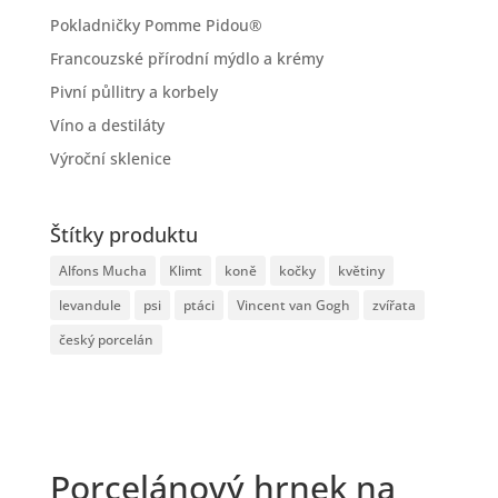
Pokladničky Pomme Pidou®
Francouzské přírodní mýdlo a krémy
Pivní půllitry a korbely
Víno a destiláty
Výroční sklenice
Štítky produktu
Alfons Mucha
Klimt
koně
kočky
květiny
levandule
psi
ptáci
Vincent van Gogh
zvířata
český porcelán
Porcelánový hrnek na