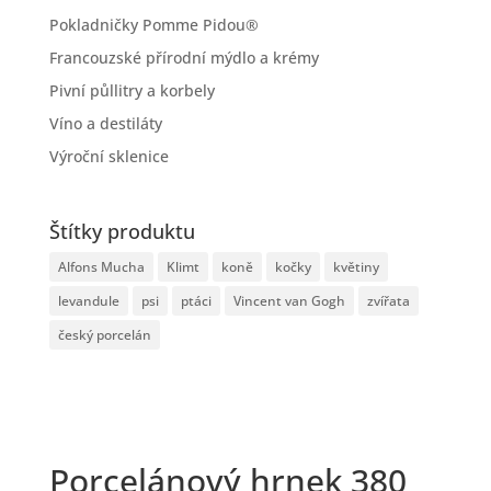
Pokladničky Pomme Pidou®
Francouzské přírodní mýdlo a krémy
Pivní půllitry a korbely
Víno a destiláty
Výroční sklenice
Štítky produktu
Alfons Mucha
Klimt
koně
kočky
květiny
levandule
psi
ptáci
Vincent van Gogh
zvířata
český porcelán
Porcelánový hrnek 380