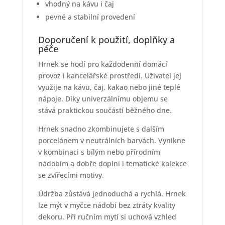
vhodný na kávu i čaj
pevné a stabilní provedení
Doporučení k použití, doplňky a
péče
Hrnek se hodí pro každodenní domácí
provoz i kancelářské prostředí. Uživatel jej
využije na kávu, čaj, kakao nebo jiné teplé
nápoje. Díky univerzálnímu objemu se
stává praktickou součástí běžného dne.
Hrnek snadno zkombinujete s dalším
porcelánem v neutrálních barvách. Vynikne
v kombinaci s bílým nebo přírodním
nádobím a dobře doplní i tematické kolekce
se zvířecími motivy.
Údržba zůstává jednoduchá a rychlá. Hrnek
lze mýt v myčce nádobí bez ztráty kvality
dekoru. Při ručním mytí si uchová vzhled