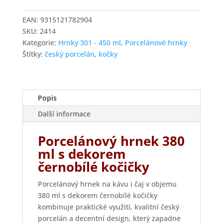
ml
s
EAN:
9315121782904
dekorem
SKU:
2414
černobílé
Kategorie:
Hrnky 301 - 450 ml
,
Porcelánové hrnky
kočičky
Štítky:
český porcelán
,
kočky
množství
Popis
Další informace
Porcelánový hrnek 380
ml s dekorem
černobílé kočičky
Porcelánový hrnek na kávu i čaj v objemu
380 ml s dekorem černobílé kočičky
kombinuje praktické využití, kvalitní český
porcelán a decentní design, který zapadne