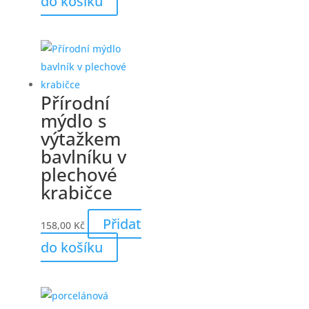
do košíku
Přírodní
mýdlo s
výtažkem
bavlníku v
plechové
krabičce
Přidat
158,00
Kč
do košíku