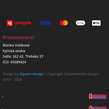
Provozovatel
Blanka Voláková
Fyzická osoba
Sídlo: 262 42, Třebsko 27
IČO: 65589424
Design by
Square design
| Copyright U kamenného sloupu
2019 – 2026
Sledovat
Sledovat