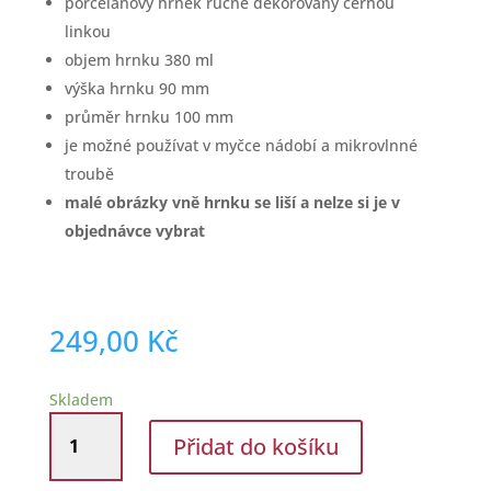
porcelánový hrnek ručně dekorovaný černou
linkou
objem hrnku 380 ml
výška hrnku 90 mm
průměr hrnku 100 mm
je možné používat v myčce nádobí a mikrovlnné
troubě
malé obrázky vně hrnku se liší a nelze si je v
objednávce vybrat
249,00
Kč
Skladem
Porcelánový
Přidat do košíku
hrnek
380