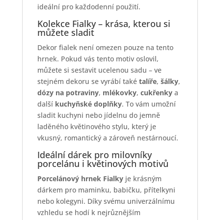
ideální pro každodenní použití.
Kolekce Fialky – krása, kterou si
můžete sladit
Dekor fialek není omezen pouze na tento
hrnek. Pokud vás tento motiv oslovil,
můžete si sestavit ucelenou sadu – ve
stejném dekoru se vyrábí také
talíře
,
šálky
,
dózy na potraviny
,
mlékovky
,
cukřenky
a
další
kuchyňské doplňky
. To vám umožní
sladit kuchyni nebo jídelnu do jemně
laděného květinového stylu, který je
vkusný, romantický a zároveň nestárnoucí.
Ideální dárek pro milovníky
porcelánu i květinových motivů
Porcelánový hrnek Fialky
je krásným
dárkem pro maminku, babičku, přítelkyni
nebo kolegyni. Díky svému univerzálnímu
vzhledu se hodí k nejrůznějším