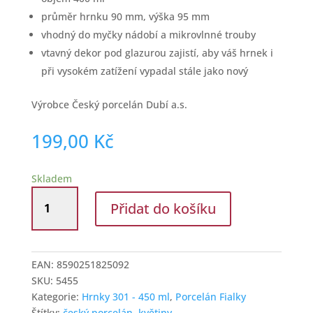
průměr hrnku 90 mm, výška 95 mm
vhodný do myčky nádobí a mikrovlnné trouby
vtavný dekor pod glazurou zajistí, aby váš hrnek i
při vysokém zatížení vypadal stále jako nový
Výrobce Český porcelán Dubí a.s.
199,00
Kč
Skladem
Porcelánový
Přidat do košíku
hrnek
400
ml
Fialky
EAN:
8590251825092
množství
SKU:
5455
Kategorie:
Hrnky 301 - 450 ml
,
Porcelán Fialky
Štítky:
český porcelán
,
květiny