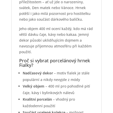
příležitostem – ať už jde o narozeniny,
svátek, Den matek nebo Vánoce. Hrnek
potěší i jako milá pozornost pro hostitelku
nebo jako součást dárkového balíčku.
Jeho objem 400 ml ocení každý, kdo má rád
větší dávku čaje, kávy nebo kakaa. Jemný
dekor působí uklidňujícím dojmem a
navozuje příjemnou atmosféru při každém
použití.
Proč si vybrat porcelánový hrnek
Fialky?
Nadčasový dekor
– motiv fialek je stále
populární a nikdy nevyjde z módy
Velký objem
– 400 ml pro pohodlné pití
čaje, kávy i bylinkových nálevů
Kvalitní porcelán
– vhodný pro
každodenní použití
Součást ucelené kolekce
– možnost