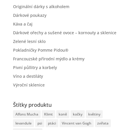
Originální dárky s alkoholem
Dárkové poukazy
Káva a čaj
Dárkové ořechy a sušené ovoce – kornouty a sklenice
Zelené lesní sklo
Pokladničky Pomme Pidou®
Francouzské přírodní mýdlo a krémy
Pivní půllitry a korbely
Víno a destiláty
Výroční sklenice
Štítky produktu
Alfons Mucha
Klimt
koně
kočky
květiny
levandule
psi
ptáci
Vincent van Gogh
zvířata