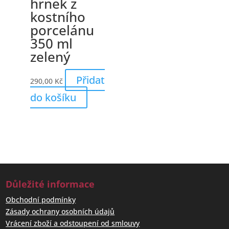
hrnek z
kostního
porcelánu
350 ml
zelený
Přidat
290,00
Kč
do košíku
Důležité informace
Obchodní podmínky
Zásady ochrany osobních údajů
Vrácení zboží a odstoupení od smlouvy