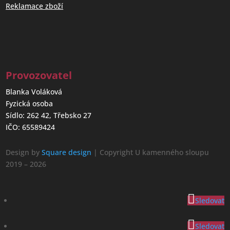
Reklamace zboží
Provozovatel
Blanka Voláková
Fyzická osoba
Sídlo: 262 42, Třebsko 27
IČO: 65589424
Design by
Square design
| Copyright U kamenného sloupu
2019 – 2026
Sledovat
Sledovat