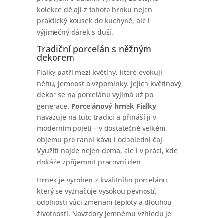
kolekce dělají z tohoto hrnku nejen
praktický kousek do kuchyně, ale i
výjimečný dárek s duší.
Tradiční porcelán s něžným
dekorem
Fialky patří mezi květiny, které evokují
něhu, jemnost a vzpomínky. Jejich květinový
dekor se na porcelánu vyjímá už po
generace.
Porcelánový hrnek Fialky
navazuje na tuto tradici a přináší ji v
moderním pojetí – v dostatečně velkém
objemu pro ranní kávu i odpolední čaj.
Využití najde nejen doma, ale i v práci, kde
dokáže zpříjemnit pracovní den.
Hrnek je vyroben z kvalitního porcelánu,
který se vyznačuje vysokou pevností,
odolností vůči změnám teploty a dlouhou
životností. Navzdory jemnému vzhledu je