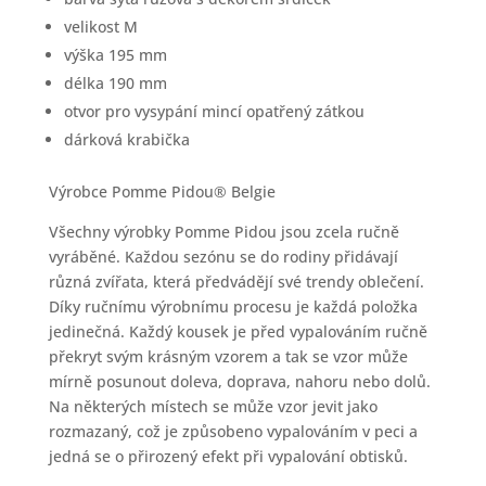
velikost M
výška 195 mm
délka 190 mm
otvor pro vysypání mincí opatřený zátkou
dárková krabička
Výrobce Pomme Pidou® Belgie
Všechny výrobky Pomme Pidou jsou zcela ručně
vyráběné. Každou sezónu se do rodiny přidávají
různá zvířata, která předvádějí své trendy oblečení.
Díky ručnímu výrobnímu procesu je každá položka
jedinečná. Každý kousek je před vypalováním ručně
překryt svým krásným vzorem a tak se vzor může
mírně posunout doleva, doprava, nahoru nebo dolů.
Na některých místech se může vzor jevit jako
rozmazaný, což je způsobeno vypalováním v peci a
jedná se o přirozený efekt při vypalování obtisků.