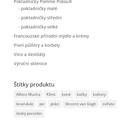
Pokladničky Pomme Pidou®
- pokladničky malé
- pokladničky střední
- pokladničky velké
Francouzské přírodní mýdlo a krémy
Pivní půllitry a korbely
Víno a destiláty
Výroční sklenice
Štítky produktu
Alfons Mucha
Klimt
koně
kočky
květiny
levandule
psi
ptáci
Vincent van Gogh
zvířata
český porcelán