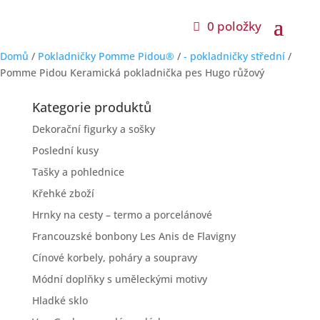
0 položky
Domů
/
Pokladničky Pomme Pidou®
/
- pokladničky střední
/
Pomme Pidou Keramická pokladnička pes Hugo růžový
Kategorie produktů
Dekorační figurky a sošky
Poslední kusy
Tašky a pohlednice
Křehké zboží
Hrnky na cesty – termo a porcelánové
Francouzské bonbony Les Anis de Flavigny
Cínové korbely, poháry a soupravy
Módní doplňky s uměleckými motivy
Hladké sklo