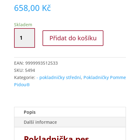
658,00
Kč
Skladem
Pomme
Přidat do košíku
Pidou
Keramická
pokladnička
pes
EAN:
9999993512533
Hugo
SKU:
5494
růžový
Kategorie:
- pokladničky střední
,
Pokladničky Pomme
množství
Pidou®
Popis
Další informace
Pokladnička pes