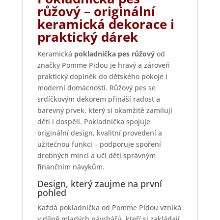
růžový – originální
keramická dekorace i
praktický dárek
Keramická
pokladnička pes růžový
od
značky Pomme Pidou je hravý a zároveň
praktický doplněk do dětského pokoje i
moderní domácnosti. Růžový pes se
srdíčkovým dekorem přináší radost a
barevný prvek, který si okamžitě zamilují
děti i dospělí. Pokladnička spojuje
originální design, kvalitní provedení a
užitečnou funkci – podporuje spoření
drobných mincí a učí děti správným
finančním návykům.
Design, který zaujme na první
pohled
Každá pokladnička od Pomme Pidou vzniká
v dílně mladých návrhářů, kteří si zakládají