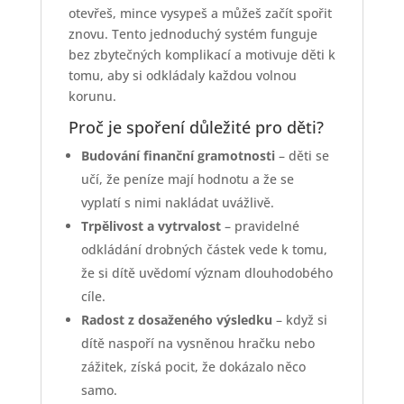
otevřeš, mince vysypeš a můžeš začít spořit
znovu. Tento jednoduchý systém funguje
bez zbytečných komplikací a motivuje děti k
tomu, aby si odkládaly každou volnou
korunu.
Proč je spoření důležité pro děti?
Budování finanční gramotnosti
– děti se
učí, že peníze mají hodnotu a že se
vyplatí s nimi nakládat uvážlivě.
Trpělivost a vytrvalost
– pravidelné
odkládání drobných částek vede k tomu,
že si dítě uvědomí význam dlouhodobého
cíle.
Radost z dosaženého výsledku
– když si
dítě naspoří na vysněnou hračku nebo
zážitek, získá pocit, že dokázalo něco
samo.