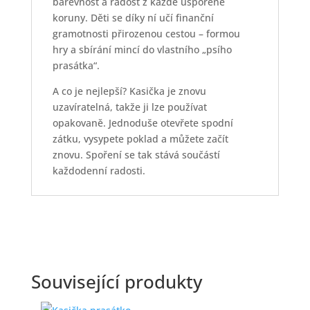
barevnost a radost z každé uspořené
koruny. Děti se díky ní učí finanční
gramotnosti přirozenou cestou – formou
hry a sbírání mincí do vlastního „psího
prasátka“.
A co je nejlepší? Kasička je znovu
uzavíratelná, takže ji lze používat
opakovaně. Jednoduše otevřete spodní
zátku, vysypete poklad a můžete začít
znovu. Spoření se tak stává součástí
každodenní radosti.
Související produkty