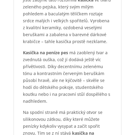
zeleného pejska, který svým milým
pohledem a baculatým tělíčkem roztaje
srdce malých i velkých spořitelů. Vyrobena
z kvalitní keramiky, ozdobená veselými
beruškami a zabalena v barevné dárkové
krabičce – tahle kasička prostě nezklame.
Kasička na peníze pes
má zaoblený tvar a
zvednutá ouška, což jí dodává ještě víc
přívětivosti. Díky decentnímu zelenému
tónu a kontrastním červeným beruškám
působí hravě, ale ne kýčovitě – skvěle se
hodí do dětského pokoje, studentského
koutku nebo i na pracovní stůl dospělého s
nadhledem.
Na spodní straně má praktický otvor se
silikonovou zátkou, díky které můžete
penízky kdykoliv vysypat a začít spořit
znovu. Tím se z ní stává
kasička na