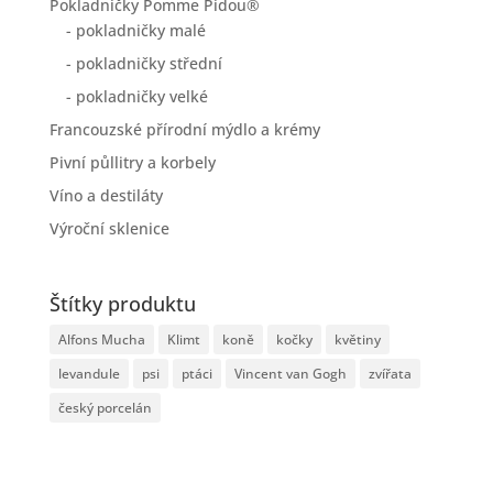
Pokladničky Pomme Pidou®
- pokladničky malé
- pokladničky střední
- pokladničky velké
Francouzské přírodní mýdlo a krémy
Pivní půllitry a korbely
Víno a destiláty
Výroční sklenice
Štítky produktu
Alfons Mucha
Klimt
koně
kočky
květiny
levandule
psi
ptáci
Vincent van Gogh
zvířata
český porcelán