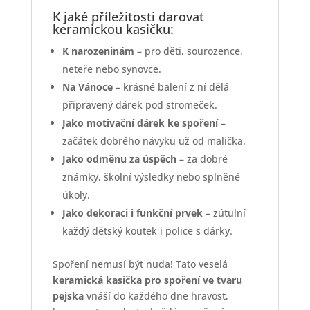
K jaké příležitosti darovat
keramickou kasičku:
K narozeninám
– pro děti, sourozence,
neteře nebo synovce.
Na Vánoce
– krásné balení z ní dělá
připravený dárek pod stromeček.
Jako motivační dárek ke spoření
–
začátek dobrého návyku už od malička.
Jako odměnu za úspěch
– za dobré
známky, školní výsledky nebo splněné
úkoly.
Jako dekoraci i funkční prvek
– zútulní
každý dětský koutek i police s dárky.
Spoření nemusí být nuda! Tato veselá
keramická kasička pro spoření ve tvaru
pejska
vnáší do každého dne hravost,