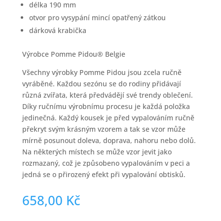
délka 190 mm
otvor pro vysypání mincí opatřený zátkou
dárková krabička
Výrobce Pomme Pidou® Belgie
Všechny výrobky Pomme Pidou jsou zcela ručně
vyráběné. Každou sezónu se do rodiny přidávají
různá zvířata, která předvádějí své trendy oblečení.
Díky ručnímu výrobnímu procesu je každá položka
jedinečná. Každý kousek je před vypalováním ručně
překryt svým krásným vzorem a tak se vzor může
mírně posunout doleva, doprava, nahoru nebo dolů.
Na některých místech se může vzor jevit jako
rozmazaný, což je způsobeno vypalováním v peci a
jedná se o přirozený efekt při vypalování obtisků.
658,00
Kč