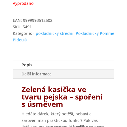
Vyprodáno
EAN:
9999993512502
SKU:
5491
Kategorie:
- pokladničky střední
,
Pokladničky Pomme
Pidou®
Popis
Další informace
Zelená kasička ve
tvaru pejska – spoření
s úsměvem
Hledáte dárek, který potěší, pobaví a
zároveň má i praktickou funkci? Pak vás
jistě zaujme tato roztomilá
kasička
ve tvaru