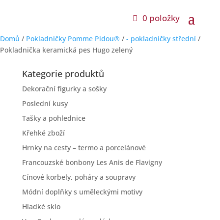
0 položky
Domů
/
Pokladničky Pomme Pidou®
/
- pokladničky střední
/
Pokladnička keramická pes Hugo zelený
Kategorie produktů
Dekorační figurky a sošky
Poslední kusy
Tašky a pohlednice
Křehké zboží
Hrnky na cesty – termo a porcelánové
Francouzské bonbony Les Anis de Flavigny
Cínové korbely, poháry a soupravy
Módní doplňky s uměleckými motivy
Hladké sklo