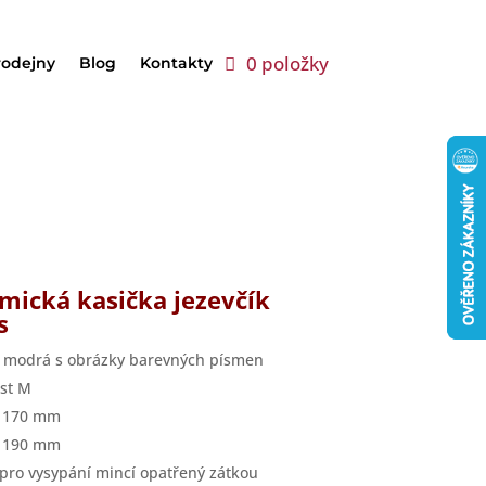
0 položky
rodejny
Blog
Kontakty
mická kasička jezevčík
s
 modrá s obrázky barevných písmen
ost M
a 170 mm
a 190 mm
 pro vysypání mincí opatřený zátkou