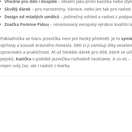
Vhodné pro děti i dospělé
– ideální jako první kasička nebo sty
Skvělý dárek
– pro narozeniny, Vánoce, nebo jen tak pro radost
Design od mladých umělců
– jedinečný vzhled a radost z podpo
Značka Pomme Pidou
– renomovaný evropský výrobce kvalitní 
Pokladnička ve tvaru jezevčíka není jen hezký předmět. Je to
symb
výchovy a kousek krásného řemesla. Děti si ji zamilují díky veselé
zpracování a praktičnost. Ať už hledáte dárek pro dítě, které se uč
pejsků,
kasička
v podobě jezevčíka rozhodně nezklame. A co víc – p
nejen svůj čas, ale i radost z tvorby.