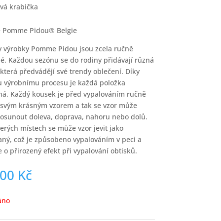
vá krabička
e Pomme Pidou® Belgie
 výrobky Pomme Pidou jsou zcela ručně
é. Každou sezónu se do rodiny přidávají různá
, která předvádějí své trendy oblečení. Díky
 výrobnímu procesu je každá položka
ná. Každý kousek je před vypalováním ručně
 svým krásným vzorem a tak se vzor může
osunout doleva, doprava, nahoru nebo dolů.
erých místech se může vzor jevit jako
ný, což je způsobeno vypalováním v peci a
e o přirozený efekt při vypalování obtisků.
,00
Kč
áno