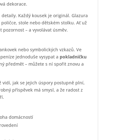
ová dekorace.
etaily. Každý kousek je originál. Glazura
 poličce, stole nebo dětském stolku. Ať už
at pozornost – a vyvolávat úsměv.
bankovek nebo symbolických vzkazů. Ve
 peníze jednoduše vysypat a
pokladničku
sný předmět – můžete s ní spořit znovu a
ž vidí, jak se jejich úspory postupně plní,
drobný příspěvek má smysl, a že radost z
í.
noha domácností
provedení