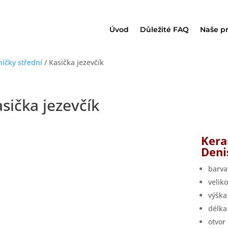
Úvod
Důležité FAQ
Naše p
ničky střední
/ Kasička jezevčík
sička jezevčík
Kera
Deni
barva
velik
výšk
délk
otvor