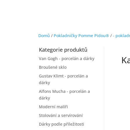
Domů
/
Pokladničky Pomme Pidou®
/
- poklad
Kategorie produktů
Ka
Van Gogh - porcelán a dárky
Broušené sklo
Gustav Klimt - porcelán a
dárky
Alfons Mucha - porcelán a
dárky
Moderní malíři
Stolování a servírování
Dárky podle příležitosti