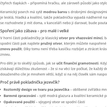
čtyřech tlapkách – připomíná hračku, ale zároveň působí jako styl
Keramický povrch má sytě
modrou barvu
s drobnými designovými d
je lesklá, hladká a kvalitní, takže pokladnička vypadá nádherně na
se rozhodnete ji mít doma, v kanceláři nebo ji darovat, bude pout
Spoření jako zábava – pro malé i velké
V horní části pokladničky je klasický
otvor pro vhazování mincí
, 
spodní části pak najdete
pružný otvor
, kterým můžete naspořené
znovu použít
. Díky tomu není třeba kasičku rozbíjet a ztrácet krá
znovu.
Pro děti je to skvělý způsob, jak se
učit finanční gramotnosti
. Kdy
získávají důležitou zkušenost – že si na věci lze počkat, že každý 
dosaženého cíle je mnohem větší, když si na něj člověk sám naspoř
Proč právě pokladnička jezevčík?
Roztomilý design ve tvaru psa jezevčíka
– oblíbené zvířátko m
Barevné zpracování
– sytě modrá glazura a kvalitní keramické 
Opakované použití
– výsypný otvor ve spodní části