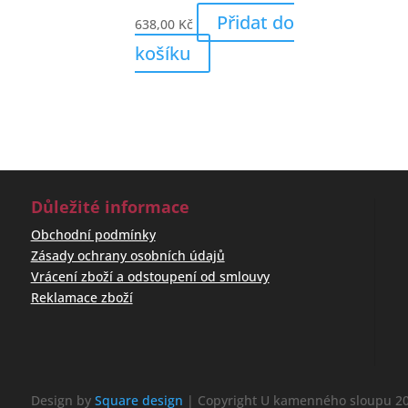
Přidat do
638,00
Kč
košíku
Důležité informace
Obchodní podmínky
Zásady ochrany osobních údajů
Vrácení zboží a odstoupení od smlouvy
Reklamace zboží
Design by
Square design
| Copyright U kamenného sloupu 20