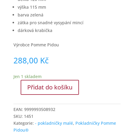
Gustav Klimt - porcelán a dárky
Alfons Mucha - porcelán a dárky
Čokoláda a sladkosti
Originální dárky s alkoholem
Dárkové poukazy
Káva a čaj
Dárkové ořechy a sušené ovoce – kornouty a sklenice
Zelené lesní sklo
Pokladničky Pomme Pidou®
- pokladničky malé
- pokladničky střední
- pokladničky velké
Francouzské přírodní mýdlo a krémy
Pivní půllitry a korbely
Víno a destiláty
Výroční sklenice