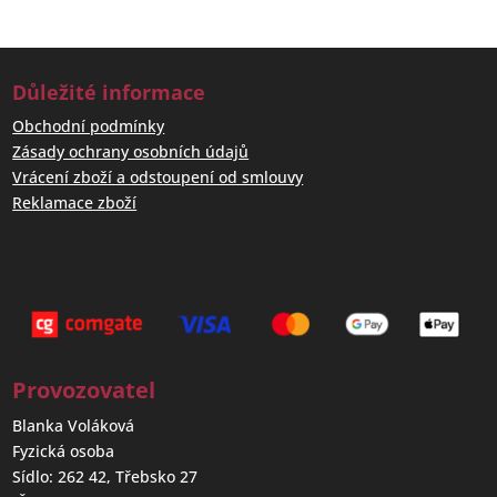
do košíku
Keramická
kasička na
peníze
ovečka
Giselle
červená
Přidat
304,00
Kč
do košíku