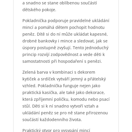
Zelená pokladnička ve tvaru
kočky
Zelená pokladnička na peníze ve tvaru kočky s
dekorem kytiček. Keramická kasička s otvorem pro
mince hravě učí děti šetřit.
keramická pokladnička kočka
velikost S
délka 120 mm
výška 115 mm
barva zelená
zátka pro snadné vysypání mincí
dárková krabička
Výrobce Pomme Pidou
288,00
Kč