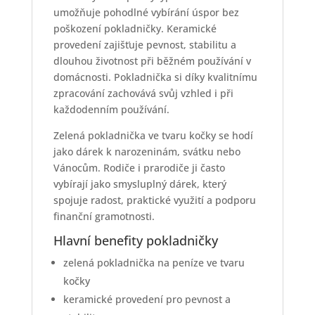
Jen 1 skladem
Přidat do košíku
Pokladnička
na
peníze
EAN:
9999993508932
ve
SKU:
1451
tvaru
Kategorie:
- pokladničky malé
,
Pokladničky Pomme
zelené
Pidou®
kočky
Štítek:
kočky
množství
Popis
Další informace
Zelená pokladnička ve