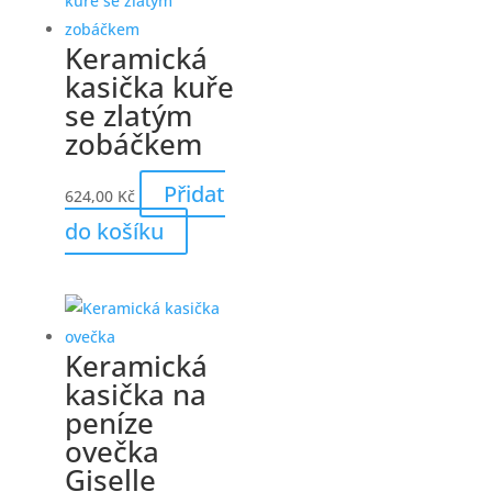
jako dárek k narozeninám, svátku nebo
Vánocům. Rodiče i prarodiče ji často
vybírají jako smysluplný dárek, který
spojuje radost, praktické využití a podporu
finanční gramotnosti.
Hlavní benefity pokladničky
zelená pokladnička na peníze ve tvaru
kočky
keramické provedení pro pevnost a
stabilitu
veselý dekor kytiček a srdíček
otvor pro snadné vysypání mincí
hravou formou učí děti šetřit
dekorace do dětského pokoje i praktický
pomocník
vhodná jako dárek pro děti
Pokladnička nabízí praktické využití a