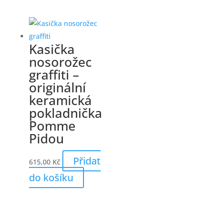
pádu.
Související produkty
Keramická
kasička kuře
se zlatým
zobáčkem
Přidat
624,00
Kč