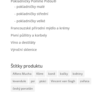
Statistiky
Statistiky
Marketing
Marketing
Spravovat možnosti
Spravovat služby
Správa {vendor_count} prodejců
Přečtěte si více o těchto účelech
Zobrazit
Příjmout
Odmítnout
Zobrazit předvolby
Uložit předvolby
předvolby
Zásady cookies
Zásady ochrany osobních údajů
0 položky
Domů
/
Pokladničky Pomme Pidou®
/
- pokladničky malé
/
Pokladnička na peníze ve tvaru zelené kočky
Kategorie produktů
Moderní malíři