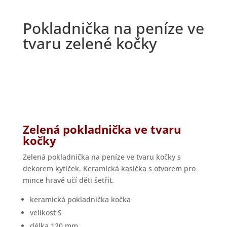
Stolování a servírování
Dárky podle příležitosti
Dárkové balení delikates
Bydlení a dekorace
Dekorační figurky a sošky
Poslední kusy
Tašky a pohlednice
Křehké zboží
Hrnky na cesty – termo a porcelánové
Francouzské bonbony Les Anis de Flavigny
Cínové korbely, poháry a soupravy
Módní doplňky s uměleckými motivy
Hladké sklo
Van Gogh - porcelán a dárky
Broušené sklo