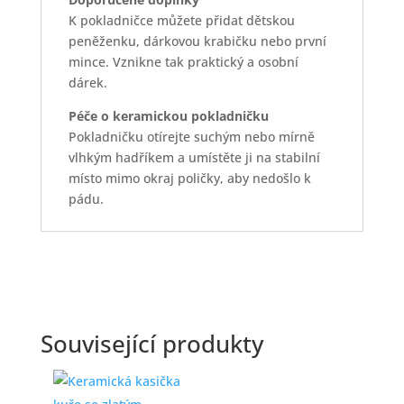
Zelená barva v kombinaci s dekorem
kytiček a srdíček vytváří jemný a přátelský
vzhled. Pokladnička funguje nejen jako
praktická kasička, ale také jako dekorace,
která zpříjemní poličku, komodu nebo psací
stůl. Děti si k ní snadno vytvoří vztah a
ukládání peněz se pro ně stane přirozenou
součástí každodenního života.
Praktický otvor pro vysypání mincí
umožňuje pohodlné vybírání úspor bez
poškození pokladničky. Keramické
provedení zajišťuje pevnost, stabilitu a
dlouhou životnost při běžném používání v
domácnosti. Pokladnička si díky kvalitnímu
zpracování zachovává svůj vzhled i při
každodenním používání.
Zelená pokladnička ve tvaru kočky se hodí