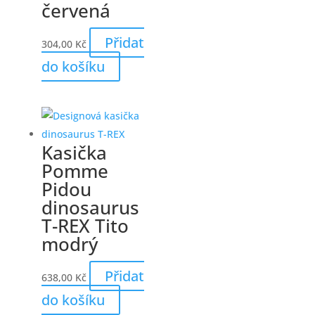
zároveň podporuje pravidelné ukládání
úspor.
Tipy na použití, doplňky a péči
Jak pokladničku využít
Pokladnička se hodí pro ukládání
kapesného, mincí i drobných bankovek.
Dítě si může stanovit cíl, například hračku
nebo výlet, a sledovat postupné šetření.
Doporučené doplňky
K pokladničce můžete přidat dětskou
peněženku, dárkovou krabičku nebo první
mince. Vznikne tak praktický a osobní
dárek.
Péče o keramickou pokladničku
Pokladničku otírejte suchým nebo mírně
vlhkým hadříkem a umístěte ji na stabilní
místo mimo okraj poličky, aby nedošlo k