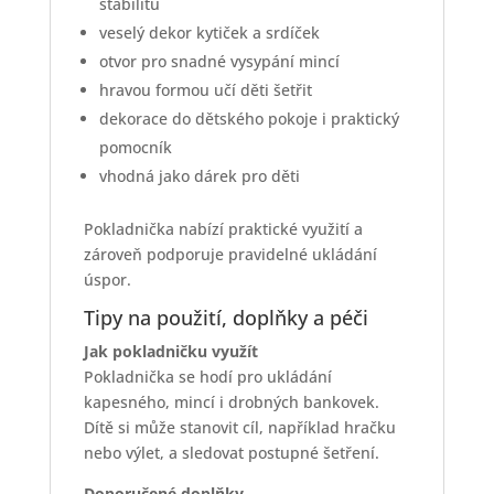
tvaru kočky –
keramická kasička s
dekorem
Zelená pokladnička na peníze ve tvaru
kočky
přináší dětem hravý a přirozený
způsob, jak si ukládat první úspory a
vytvářet správné finanční návyky.
Keramická kočka v zelené barvě s
rozmanitým dekorem kytiček a srdíček
působí přívětivě, zaujme veselým vzhledem
a snadno se stane oblíbenou součástí
dětského pokoje.
Pokladnička podporuje pravidelné ukládání
mincí a pomáhá dětem pochopit hodnotu
peněz. Dítě si do ní může ukládat kapesné,
drobné bankovky i mince a sledovat, jak se
úspory postupně zvyšují. Tento jednoduchý
princip rozvíjí zodpovědnost a vede děti k
samostatnosti při hospodaření s penězi.