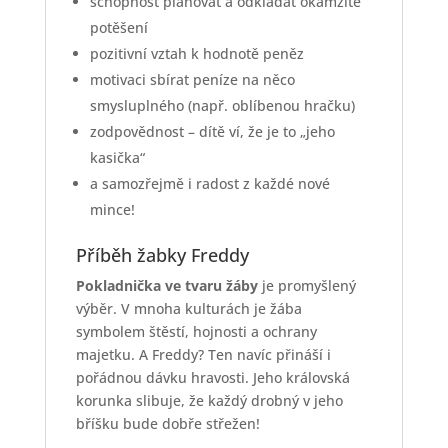
schopnost plánovat a odkládat okamžité
potěšení
pozitivní vztah k hodnotě peněz
motivaci sbírat peníze na něco
smysluplného (např. oblíbenou hračku)
zodpovědnost – dítě ví, že je to „jeho
kasička“
a samozřejmě i radost z každé nové
mince!
Příběh žabky Freddy
Pokladnička ve tvaru žáby
je promyšlený
výběr. V mnoha kulturách je žába
symbolem štěstí, hojnosti a ochrany
majetku. A Freddy? Ten navíc přináší i
pořádnou dávku hravosti. Jeho královská
korunka slibuje, že každý drobný v jeho
bříšku bude dobře střežen!