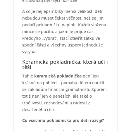
královnou) dětských kasiček.
A co je nejlepší? Díky menší velikosti děti
nebudou muset čekat věčnost, než se jim
podaří pokladničku naplnit. Každá vložená
mince se počítá, a jakmile přijde čas
Freddyho „vybrat“, stačí otevřít zátku ve
spodní části a všechny úspory jednoduše
vysypat.
Keramická pokladnička, která učí i
těší
Tahle
keramická pokladnička
není jen
krásná na pohled – pomáhá dětem naučit
se základům finanční gramotnosti. Spoření
totiž není jen o penězích, ale také o
trpělivosti, rozhodování a radosti z
dosaženého cíle.
Co všechno pokladnička pro děti rozvíjí?