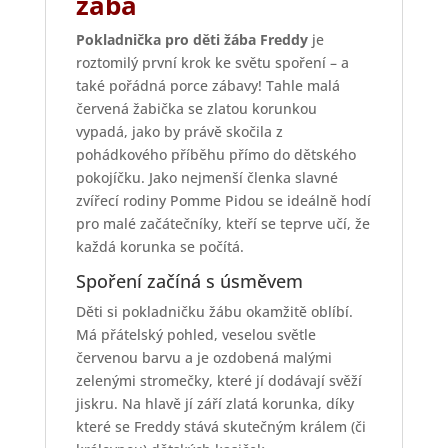
žába
Pokladnička pro děti žába Freddy
je
roztomilý první krok ke světu spoření – a
také pořádná porce zábavy! Tahle malá
červená žabička se zlatou korunkou
vypadá, jako by právě skočila z
pohádkového příběhu přímo do dětského
pokojíčku. Jako nejmenší členka slavné
zvířecí rodiny Pomme Pidou se ideálně hodí
pro malé začátečníky, kteří se teprve učí, že
každá korunka se počítá.
Spoření začíná s úsměvem
Děti si pokladničku žábu okamžitě oblíbí.
Má přátelský pohled, veselou světle
červenou barvu a je ozdobená malými
zelenými stromečky, které jí dodávají svěží
jiskru. Na hlavě jí září zlatá korunka, díky
které se Freddy stává skutečným králem (či