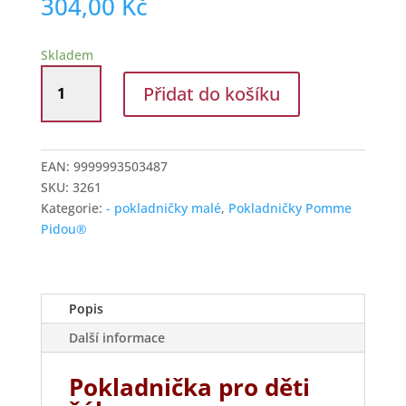
304,00
Kč
Skladem
Pokladnička
Přidat do košíku
malá
žába
Freddy
červená
EAN:
9999993503487
množství
SKU:
3261
Kategorie:
- pokladničky malé
,
Pokladničky Pomme
Pidou®
Popis
Další informace
Pokladnička pro děti