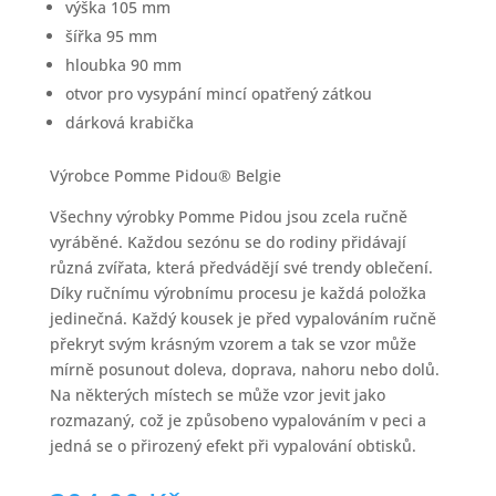
výška 105 mm
šířka 95 mm
hloubka 90 mm
otvor pro vysypání mincí opatřený zátkou
dárková krabička
Výrobce Pomme Pidou® Belgie
Všechny výrobky Pomme Pidou jsou zcela ručně
vyráběné. Každou sezónu se do rodiny přidávají
různá zvířata, která předvádějí své trendy oblečení.
Díky ručnímu výrobnímu procesu je každá položka
jedinečná. Každý kousek je před vypalováním ručně
překryt svým krásným vzorem a tak se vzor může
mírně posunout doleva, doprava, nahoru nebo dolů.
Na některých místech se může vzor jevit jako
rozmazaný, což je způsobeno vypalováním v peci a
jedná se o přirozený efekt při vypalování obtisků.