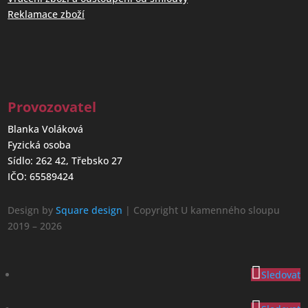
Reklamace zboží
Provozovatel
Blanka Voláková
Fyzická osoba
Sídlo: 262 42, Třebsko 27
IČO: 65589424
Design by
Square design
| Copyright U kamenného sloupu
2019 – 2026
Sledovat