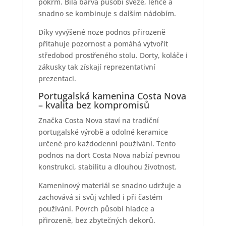
pokrm. Bílá barva působí svěže, lehce a
snadno se kombinuje s dalším nádobím.
Díky vyvýšené noze podnos přirozeně
přitahuje pozornost a pomáhá vytvořit
středobod prostřeného stolu. Dorty, koláče i
zákusky tak získají reprezentativní
prezentaci.
Portugalská kamenina Costa Nova
– kvalita bez kompromisů
Značka Costa Nova staví na tradiční
portugalské výrobě a odolné keramice
určené pro každodenní používání. Tento
podnos na dort Costa Nova nabízí pevnou
konstrukci, stabilitu a dlouhou životnost.
Kameninový materiál se snadno udržuje a
zachovává si svůj vzhled i při častém
používání. Povrch působí hladce a
přirozeně, bez zbytečných dekorů.