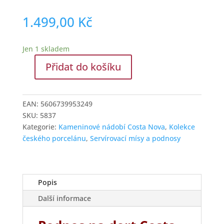
1.499,00
Kč
Jen 1 skladem
Přidat do košíku
Podnos
na
dort
EAN:
5606739953249
Costa
SKU:
5837
Nova
Kategorie:
Kameninové nádobí Costa Nova
,
Kolekce
33
českého porcelánu
,
Servírovací mísy a podnosy
cm
množství
Popis
Další informace