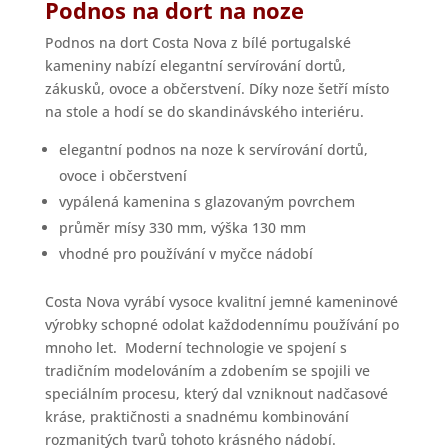
Podnos na dort na noze
Podnos na dort Costa Nova z bílé portugalské
kameniny nabízí elegantní servírování dortů,
zákusků, ovoce a občerstvení. Díky noze šetří místo
na stole a hodí se do skandinávského interiéru.
elegantní podnos na noze k servírování dortů,
ovoce i občerstvení
vypálená kamenina s glazovaným povrchem
průměr mísy 330 mm, výška 130 mm
vhodné pro používání v myčce nádobí
Costa Nova vyrábí vysoce kvalitní jemné kameninové
výrobky schopné odolat každodennímu používání po
mnoho let. Moderní technologie ve spojení s
tradičním modelováním a zdobením se spojili ve
speciálním procesu, který dal vzniknout nadčasové
kráse, praktičnosti a snadnému kombinování
rozmanitých tvarů tohoto krásného nádobí.