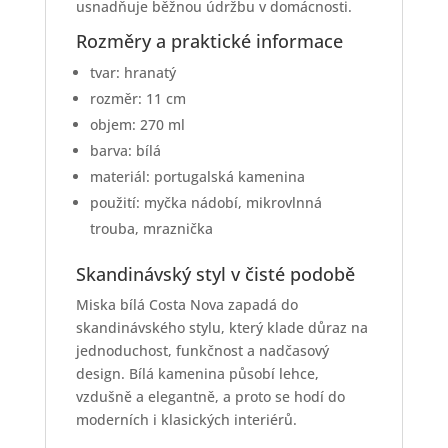
usnadňuje běžnou údržbu v domácnosti.
Rozměry a praktické informace
tvar: hranatý
rozměr: 11 cm
objem: 270 ml
barva: bílá
materiál: portugalská kamenina
použití: myčka nádobí, mikrovlnná
trouba, mraznička
Skandinávský styl v čisté podobě
Miska bílá Costa Nova zapadá do
skandinávského stylu, který klade důraz na
jednoduchost, funkčnost a nadčasový
design. Bílá kamenina působí lehce,
vzdušně a elegantně, a proto se hodí do
moderních i klasických interiérů.