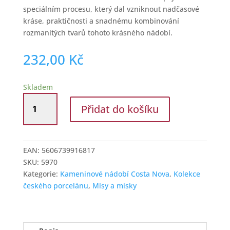
speciálním procesu, který dal vzniknout nadčasové
kráse, praktičnosti a snadnému kombinování
rozmanitých tvarů tohoto krásného nádobí.
232,00
Kč
Skladem
Miska
Přidat do košíku
hranatá
11
cm
Costa
EAN:
5606739916817
Nova
SKU:
5970
bílá
Kategorie:
Kameninové nádobí Costa Nova
,
Kolekce
množství
českého porcelánu
,
Mísy a misky