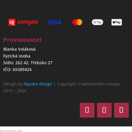
Provozovatel
Blanka Voláková
Fyzická osoba
Sídlo: 262 42, Třebsko 27
IČO: 65589424
Design by
Square design
| Copyright U kamenného sloupu
2019 – 2026