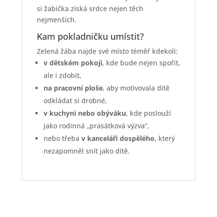
si žabička získá srdce nejen těch
nejmenších.
Kam pokladničku umístit?
Zelená žába najde své místo téměř kdekoli:
v dětském pokoji
, kde bude nejen spořit,
ale i zdobit,
na pracovní ploše
, aby motivovala dítě
odkládat si drobné,
v kuchyni nebo obýváku
, kde poslouží
jako rodinná „prasátková výzva“,
nebo třeba
v kanceláři dospělého
, který
nezapomněl snít jako dítě.