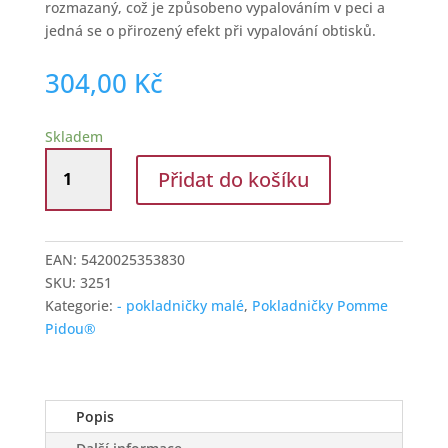
rozmazaný, což je způsobeno vypalováním v peci a
jedná se o přirozený efekt při vypalování obtisků.
304,00
Kč
Skladem
Malá
Přidat do košíku
keramická
pokladnička
žába
Freddy
EAN:
5420025353830
zelená
SKU:
3251
množství
Kategorie:
- pokladničky malé
,
Pokladničky Pomme
Pidou®
Popis