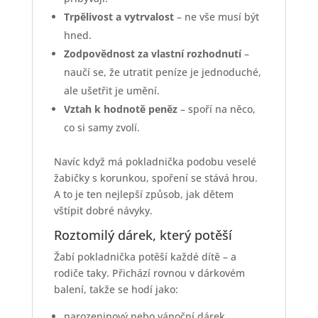
Trpělivost a vytrvalost
– ne vše musí být
hned.
Zodpovědnost za vlastní rozhodnutí
–
naučí se, že utratit peníze je jednoduché,
ale ušetřit je umění.
Vztah k hodnotě peněz
– spoří na něco,
co si samy zvolí.
Navíc když má pokladnička podobu veselé
žabičky s korunkou, spoření se stává hrou.
A to je ten nejlepší způsob, jak dětem
vštípit dobré návyky.
Roztomilý dárek, který potěší
Žabí pokladnička potěší každé dítě – a
rodiče taky. Přichází rovnou v dárkovém
balení, takže se hodí jako:
narozeninový nebo vánoční dárek,