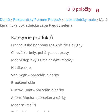
0 položky
Domů
/
Pokladničky Pomme Pidou®
/
- pokladničky malé
/ Malá
keramická pokladnička žába Freddy zelená
Kategorie produktů
Francouzské bonbony Les Anis de Flavigny
Cínové korbely, poháry a soupravy
Módní doplňky s uměleckými motivy
Hladké sklo
Van Gogh - porcelán a dárky
Broušené sklo
Gustav Klimt - porcelán a dárky
Alfons Mucha - porcelán a dárky
Moderní malíři