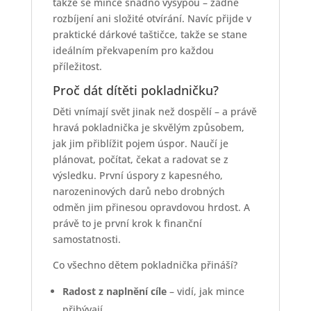
takže se mince snadno vysypou – žádné
rozbíjení ani složité otvírání. Navíc přijde v
praktické dárkové taštičce, takže se stane
ideálním překvapením pro každou
příležitost.
Proč dát dítěti pokladničku?
Děti vnímají svět jinak než dospělí – a právě
hravá pokladnička je skvělým způsobem,
jak jim přiblížit pojem úspor. Naučí je
plánovat, počítat, čekat a radovat se z
výsledku. První úspory z kapesného,
narozeninových darů nebo drobných
odměn jim přinesou opravdovou hrdost. A
právě to je první krok k finanční
samostatnosti.
Co všechno dětem pokladnička přináší?
Radost z naplnění cíle
– vidí, jak mince
přibývají.