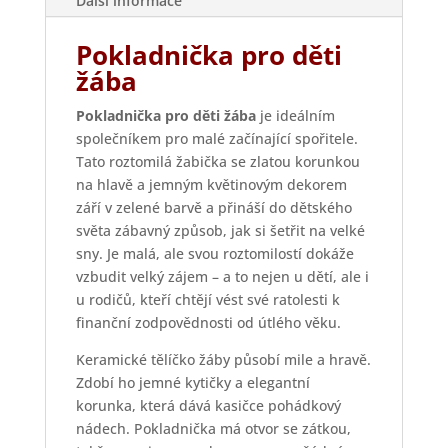
Další informace
Pokladnička pro děti
žába
Pokladnička pro děti žába
je ideálním
společníkem pro malé začínající spořitele.
Tato roztomilá žabička se zlatou korunkou
na hlavě a jemným květinovým dekorem
září v zelené barvě a přináší do dětského
světa zábavný způsob, jak si šetřit na velké
sny. Je malá, ale svou roztomilostí dokáže
vzbudit velký zájem – a to nejen u dětí, ale i
u rodičů, kteří chtějí vést své ratolesti k
finanční zodpovědnosti od útlého věku.
Keramické tělíčko žáby působí mile a hravě.
Zdobí ho jemné kytičky a elegantní
korunka, která dává kasičce pohádkový
nádech. Pokladnička má otvor se zátkou,