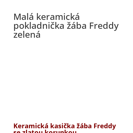
Malá keramická
pokladnička žába Freddy
zelená
Keramická kasička ž
ába Freddy
se zlatou korunkou