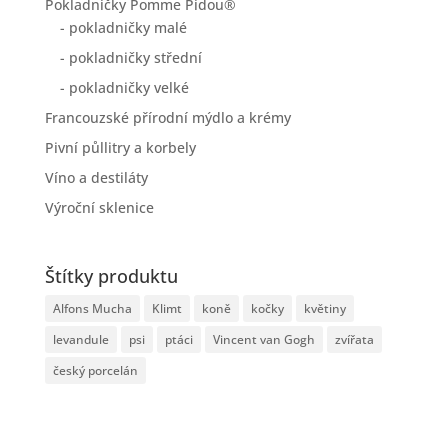
Pokladničky Pomme Pidou®
- pokladničky malé
- pokladničky střední
- pokladničky velké
Francouzské přírodní mýdlo a krémy
Pivní půllitry a korbely
Víno a destiláty
Výroční sklenice
Štítky produktu
Alfons Mucha
Klimt
koně
kočky
květiny
levandule
psi
ptáci
Vincent van Gogh
zvířata
český porcelán