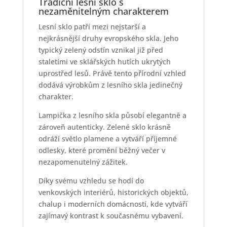
Tradiční lesní sklo s
nezaměnitelným charakterem
Lesní sklo patří mezi nejstarší a
nejkrásnější druhy evropského skla. Jeho
typický zelený odstín vznikal již před
staletími ve sklářských hutích ukrytých
uprostřed lesů. Právě tento přírodní vzhled
dodává výrobkům z lesního skla jedinečný
charakter.
Lampička z lesního skla působí elegantně a
zároveň autenticky. Zelené sklo krásně
odráží světlo plamene a vytváří příjemné
odlesky, které promění běžný večer v
nezapomenutelný zážitek.
Díky svému vzhledu se hodí do
venkovských interiérů, historických objektů,
chalup i moderních domácností, kde vytváří
zajímavý kontrast k současnému vybavení.