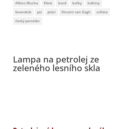
Alfons Mucha
Klimt
koně
kočky
květiny
levandule
psi
ptáci
Vincent van Gogh
zvířata
český porcelán
Lampa na petrolej ze
zeleného lesního skla