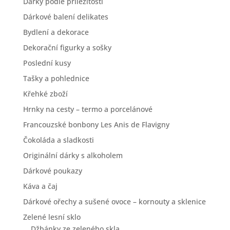
Dárky podle příležitosti
Dárkové balení delikates
Bydlení a dekorace
Dekorační figurky a sošky
Poslední kusy
Tašky a pohlednice
Křehké zboží
Hrnky na cesty – termo a porcelánové
Francouzské bonbony Les Anis de Flavigny
Čokoláda a sladkosti
Originální dárky s alkoholem
Dárkové poukazy
Káva a čaj
Dárkové ořechy a sušené ovoce – kornouty a sklenice
Zelené lesní sklo
Džbánky ze zeleného skla