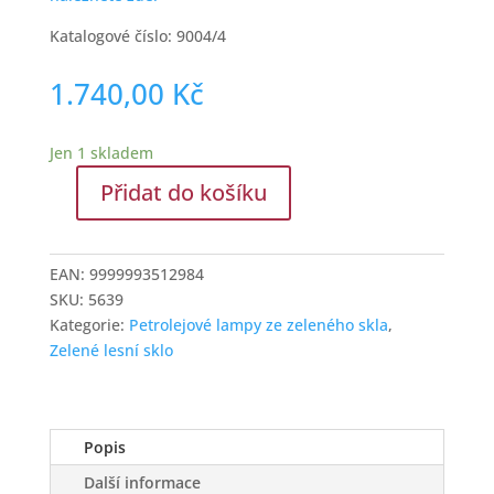
Katalogové číslo: 9004/4
1.740,00
Kč
Jen 1 skladem
Přidat do košíku
Lampa
na
petrolej
EAN:
9999993512984
ze
SKU:
5639
zeleného
Kategorie:
Petrolejové lampy ze zeleného skla
,
lesního
Zelené lesní sklo
skla
množství
Popis
Další informace