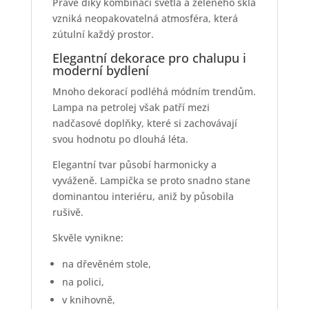
Právě díky kombinaci světla a zeleného skla
vzniká neopakovatelná atmosféra, která
zútulní každý prostor.
Elegantní dekorace pro chalupu i
moderní bydlení
Mnoho dekorací podléhá módním trendům.
Lampa na petrolej však patří mezi
nadčasové doplňky, které si zachovávají
svou hodnotu po dlouhá léta.
Elegantní tvar působí harmonicky a
vyváženě. Lampička se proto snadno stane
dominantou interiéru, aniž by působila
rušivě.
Skvěle vynikne:
na dřevěném stole,
na polici,
v knihovně,