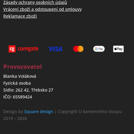
Zásady ochrany osobních údajů
Vrácení zboží a odstoupení od smlouvy
Reklamace zboží
Provozovatel
Blanka Voláková
Fyzická osoba
Sídlo: 262 42, Třebsko 27
IČO: 65589424
Design by
Square design
| Copyright U kamenného sloupu
2019 – 2026