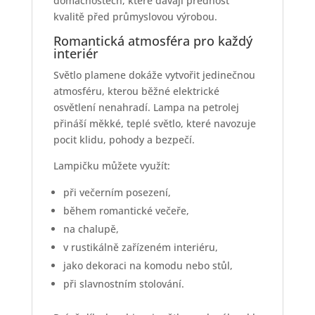
domácnostech, které dávají přednost
kvalitě před průmyslovou výrobou.
Romantická atmosféra pro každý
interiér
Světlo plamene dokáže vytvořit jedinečnou
atmosféru, kterou běžné elektrické
osvětlení nenahradí. Lampa na petrolej
přináší měkké, teplé světlo, které navozuje
pocit klidu, pohody a bezpečí.
Lampičku můžete využít:
při večerním posezení,
během romantické večeře,
na chalupě,
v rustikálně zařízeném interiéru,
jako dekoraci na komodu nebo stůl,
při slavnostním stolování.