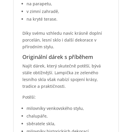
na parapetu,
v zimní zahradě,
na kryté terase.
Díky svému vzhledu navíc krásně doplní
porcelán, lesní sklo i další dekorace v
přírodním stylu.
Originální dárek s příběhem
Najít dárek, který skutečně potěší, bývá
stále obtížnější. Lampička ze zeleného
lesního skla však nabízí spojení krásy,
tradice a praktičnosti.
Potěší:
milovníky venkovského stylu,
chalupáře,
sběratele skla,
milovníky historických dekorací,