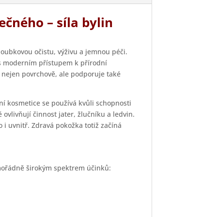
ečného – síla bylin
oubkovou očistu, výživu a jemnou péči.
 s moderním přístupem k přírodní
 nejen povrchově, ale podporuje také
dní kosmetice se používá kvůli schopnosti
 ovlivňují činnost jater, žlučníku a ledvin.
i uvnitř. Zdravá pokožka totiž začíná
mimořádně širokým spektrem účinků: