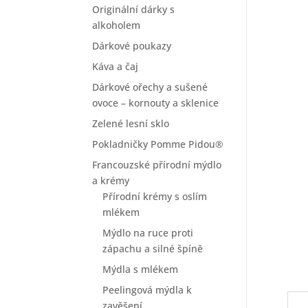
Originální dárky s
alkoholem
Dárkové poukazy
Káva a čaj
Dárkové ořechy a sušené
ovoce – kornouty a sklenice
Zelené lesní sklo
Pokladničky Pomme Pidou®
Francouzské přírodní mýdlo
a krémy
Přírodní krémy s oslím
mlékem
Mýdlo na ruce proti
zápachu a silné špíně
Mýdla s mlékem
Peelingová mýdla k
zavěšení