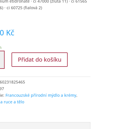
ium etidronate · ci 47000 (žlutá 11) · ci 61565
6) · ci 60725 (fialová 2)
00
Kč
m
í
Přidat do košíku
60231825465
97
ie:
Francouzské přírodní mýdlo a krémy
,
í
a ruce a tělo