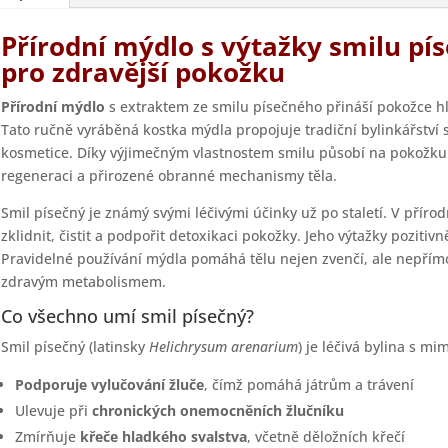
Přírodní mýdlo s výtažky smilu pís
pro zdravější pokožku
Přírodní mýdlo
s extraktem ze smilu písečného přináší pokožce hl
Tato ručně vyráběná kostka mýdla propojuje tradiční bylinkářství
kosmetice. Díky výjimečným vlastnostem smilu působí na pokožku
regeneraci a přirozené obranné mechanismy těla.
Smil písečný je známý svými léčivými účinky už po staletí. V příro
zklidnit, čistit a podpořit detoxikaci pokožky. Jeho výtažky pozitivně
Pravidelné používání mýdla pomáhá tělu nejen zvenčí, ale nepřímo 
zdravým metabolismem.
Co všechno umí smil písečný?
Smil písečný (latinsky
Helichrysum arenarium
) je léčivá bylina s 
Podporuje vylučování žluče
, čímž pomáhá játrům a trávení
Ulevuje při
chronických onemocněních žlučníku
Zmírňuje
křeče hladkého svalstva
, včetně děložních křečí