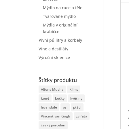
Mýdlo na ruce a tělo
Tvarované mýdlo
Mýdla v originální
krabičce
Pivní půllitry a korbely
Víno a destiláty
Výroční sklenice
Štítky produktu
Alfons Mucha
Klimt
koně
kočky
květiny
levandule
psi
ptáci
Vincent van Gogh
zvířata
český porcelán