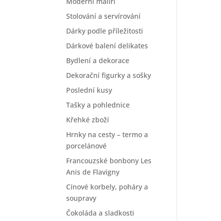
Moderní malíři
Stolování a servírování
Dárky podle příležitosti
Dárkové balení delikates
Bydlení a dekorace
Dekorační figurky a sošky
Poslední kusy
Tašky a pohlednice
Křehké zboží
Hrnky na cesty – termo a
porcelánové
Francouzské bonbony Les
Anis de Flavigny
Cínové korbely, poháry a
soupravy
Čokoláda a sladkosti