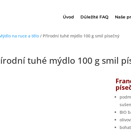
Úvod
Důležité FAQ
Naše p
Mýdlo na ruce a tělo
/ Přírodní tuhé mýdlo 100 g smil písečný
írodní tuhé mýdlo 100 g smil p
Fran
píse
podma
sušen
BIO 
olivov
bohat