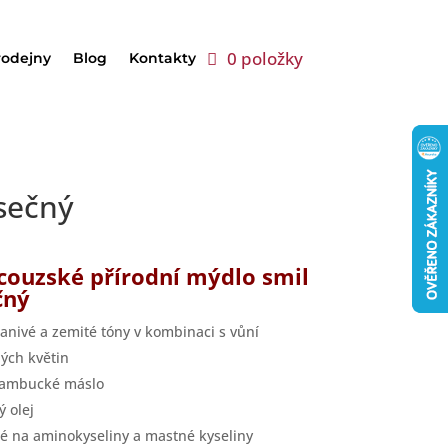
0 položky
rodejny
Blog
Kontakty
ísečný
couzské přírodní mýdlo smil
čný
nivé a zemité tóny v kombinaci s vůní
ých květin
bambucké máslo
ý olej
é na aminokyseliny a mastné kyseliny