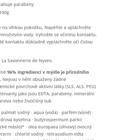
ahuje parabeny
100g
 na vlhkou pokožku. Napěňte a opláchněte
množstvím vody. Vyhněte se očnímu kontaktu.
dě kontaktu důkladně vypláchněte oči čistou
 La Savonnerie de Nyons
lně
96% ingrediencí v mýdle je přírodního
.
Nejsou v něm obsaženy žádné
emické povrchově aktivní látky (SLS, ALS, PEG)
zervanty jako jsou EDTA, parabeny, minerální
arviva nebo živočišný tuk.
:
palmát sodný · aqua (voda) · parfém (vůně) ·
drová kyselina · butyrospermum parkii
ké máslo)* · olea europaea (olivový) ovocný
lycerin · chlorid sodný · tetrasodium edta ·