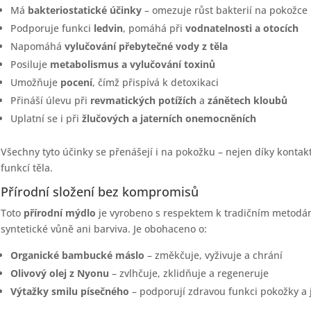
Má
bakteriostatické účinky
– omezuje růst bakterií na pokožce
Podporuje funkci
ledvin
, pomáhá při
vodnatelnosti a otocích
Napomáhá
vylučování přebytečné vody z těla
Posiluje
metabolismus a vylučování toxinů
Umožňuje
pocení
, čímž přispívá k detoxikaci
Přináší úlevu při
revmatických potížích
a
zánětech kloubů
Uplatní se i při
žlučových a jaterních onemocněních
Všechny tyto účinky se přenášejí i na pokožku – nejen díky kontakt
funkcí těla.
Přírodní složení bez kompromisů
Toto
přírodní mýdlo
je vyrobeno s respektem k tradičním metodám
syntetické vůně ani barviva. Je obohaceno o:
Organické bambucké máslo
– změkčuje, vyživuje a chrání
Olivový olej z Nyonu
– zvlhčuje, zklidňuje a regeneruje
Výtažky smilu písečného
– podporují zdravou funkci pokožky a j