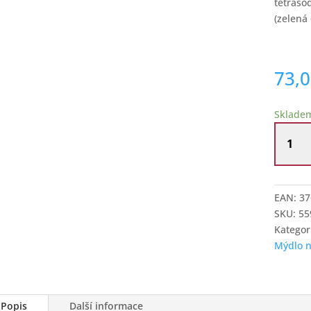
tetrasod
(zelená 
73,
Sklade
Přírodn
tuhé
mýdlo
100
g
EAN:
37
smil
SKU:
55
písečný
Kategor
množstv
Mýdlo n
Popis
Další informace