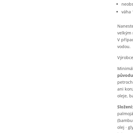
neobs
váha 
Naneste
velkým 
V přípa
vodou.
Výrobce
Minimá
původu
petroch
ani kon
oleje, b
Složení
palmojá
(bambuc
olej · g