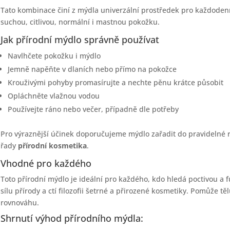
Tato kombinace činí z mýdla univerzální prostředek pro každodenní
suchou, citlivou, normální i mastnou pokožku.
Jak přírodní mýdlo správně používat
Navlhčete pokožku i mýdlo
Jemně napěňte v dlaních nebo přímo na pokožce
Krouživými pohyby promasírujte a nechte pěnu krátce působit
Opláchněte vlažnou vodou
Používejte ráno nebo večer, případně dle potřeby
Pro výraznější účinek doporučujeme mýdlo zařadit do pravidelné ru
řady
přírodní kosmetika
.
Vhodné pro každého
Toto přírodní mýdlo je ideální pro každého, kdo hledá poctivou a 
sílu přírody a ctí filozofii šetrné a přirozené kosmetiky. Pomůže tě
rovnováhu.
Shrnutí výhod přírodního mýdla: