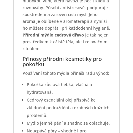
hlubokou vůní, která navozuje pocit klidu a
rovnováhy. Působí antistresově, podporuje
soustředění a zároveň čistí mysl. Jeho
aroma je oblíbené v aromaterapii a nyní si
ho můžete dopřát i při každodenní hygieně.
Přírodní mýdlo cedrové dřevo
je tak nejen
prostředkem k očistě těla, ale i relaxačním
rituálem.
Přínosy přírodní kosmetiky pro
pokožku
Používání tohoto mýdla přináší řadu výhod:
Pokožka zůstává hebká, vláčná a
hydratovaná.
Cedrový esenciální olej přispívá ke
zklidnění podráždění a drobných kožních
problémů.
Mýdlo jemně pění a snadno se oplachuje.
Neucpává póry – vhodné i pro