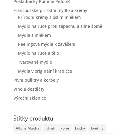
Pokladničky Pomme Pidou®
Francouzské přírodní mýdlo a krémy
Přírodní krémy s oslím mlékem
Mýdlo na ruce proti zápachu a silné špíně
Mýdla s mlékem
Peelingová mýdla k zavěšení
Mýdlo na ruce a tělo
Tvarované mýdlo
Mýdla v originální krabičce
Pivní půllitry a korbely
Víno a destiláty
Výroční sklenice
Štítky produktu
Alfons Mucha
Klimt
koně
kočky
květiny