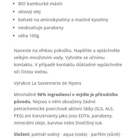
BIO bambucké máslo
olivový olej
bohaté na aminokyseliny a mastné kyseliny
neobsahuje parabeny
váha 100g
Naneste na vlhkou pokožku. Napěňte a opláchněte
velkým množstvím vody. Vyhněte se očnímu
kontaktu. V případě kontaktu důkladně vypláchněte
oči čistou vodou.
Výrobce La Savonnerie de Nyons
Minimálně
96% ingrediencí v mýdle je přírodního
původu.
Nejsou v něm obsaženy žádné
petrochemické povrchově aktivní látky (SLS, ALS,
PEG) ani konzervanty jako jsou EDTA, parabeny,
minerální oleje, barviva nebo živočišný tuk.
Složení:
palmát sodný · aqua (voda) · parfém (vůně) ·