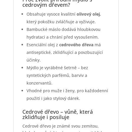
cedrovým dřevem?
Obsahuje vysoce kvalitní
olivový olej
,
který pokožku zvláčňuje a vyživuje.
Bambucké máslo dodává hloubkovou
hydrataci a chrání před vysoušením.
Esenciální olej z
cedrového dřeva
má
antiseptické, zklidňující a povzbuzující
účinky.
Mýdlo je vyráběné šetrně – bez
syntetických parfémů, barviv a
konzervantů.
Vhodné pro muže i ženy, pro každodenní
použití i jako stylový dárek.
Cedrové dřevo – vůně, která
zklidňuje i posiluje
Cedrové dřevo je známé svou zemitou,