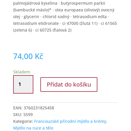
palmojádrová kyselina · butyrospermum parkii
(bambucké máslo)* · olea europaea (olivový) ovocný
olej · glycerin · chlorid sodný · tetrasodium edta ·
tetrasodium etidronate · ci 47000 (žlutá 11) · ci 61565
(zelená 6) · ci 60725 (fialová 2)
74,00
Kč
Skladem
Přírodní
Přidat do košíku
tuhé
mýdlo
100
g
EAN:
3760231825458
cedrové
SKU:
5599
dřevo
Kategorie:
Francouzské přírodní mýdlo a krémy
,
množství
Mýdlo na ruce a tělo