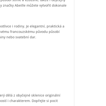
y značky Abeille můžete vytvořit dokonale
tlivce i rodiny. Je elegantní, praktická a
ky svému francouzskému původu působí
niny nebo svatební dar.
erý dělá z obyčejné sklenice originální
stí i charakterem. Dopřejte si pocit