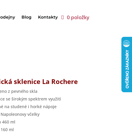
0 položky
rodejny
Blog
Kontakty
ická sklenice La Rochere
eno z pevného skla
ice se širokým spektrem využití
é na studené i horké nápoje
 Napoleonovy včelky
 460 ml
 160 ml