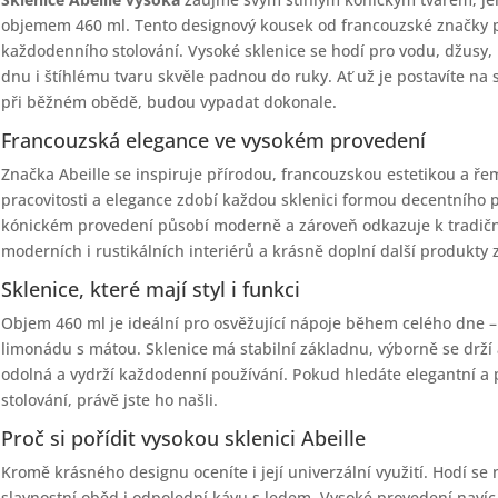
objemem 460 ml. Tento designový kousek od francouzské značky p
každodenního stolování. Vysoké sklenice se hodí pro vodu, džusy, 
dnu i štíhlému tvaru skvěle padnou do ruky. Ať už je postavíte na 
při běžném obědě, budou vypadat dokonale.
Francouzská elegance ve vysokém provedení
Značka Abeille se inspiruje přírodou, francouzskou estetikou a 
pracovitosti a elegance zdobí každou sklenici formou decentního p
kónickém provedení působí moderně a zároveň odkazuje k tradičn
moderních i rustikálních interiérů a krásně doplní další produkty z
Sklenice, které mají styl i funkci
Objem 460 ml je ideální pro osvěžující nápoje během celého dne –
limonádu s mátou. Sklenice má stabilní základnu, výborně se drží 
odolná a vydrží každodenní používání. Pokud hledáte elegantní a 
stolování, právě jste ho našli.
Proč si pořídit vysokou sklenici Abeille
Kromě krásného designu oceníte i její univerzální využití. Hodí se 
slavnostní oběd i odpolední kávu s ledem. Vysoké provedení navíc 