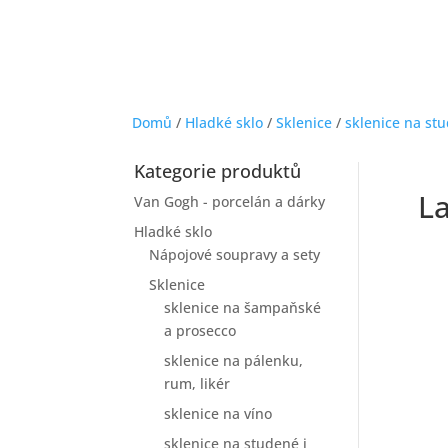
Domů
/
Hladké sklo
/
Sklenice
/
sklenice na st
Kategorie produktů
La
Van Gogh - porcelán a dárky
Hladké sklo
Nápojové soupravy a sety
Sklenice
sklenice na šampaňské
a prosecco
sklenice na pálenku,
rum, likér
sklenice na víno
sklenice na studené i