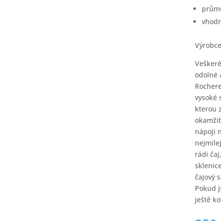
prům
vhodn
Výrobce
Veškeré
odolné 
Rochere
vysoké 
kterou 
okamžit
nápoji 
nejmile
rádi čaj
sklenic
čajový 
Pokud j
ještě k