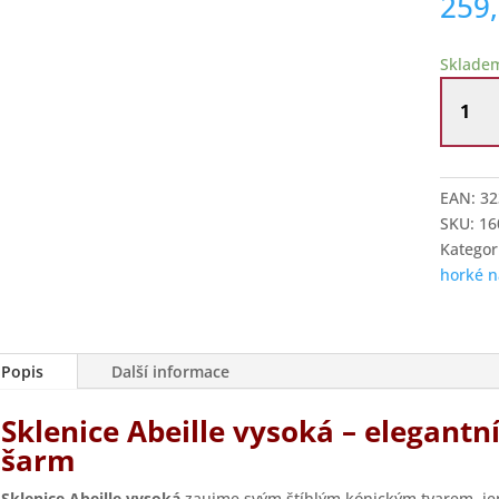
259
Sklade
La
Rocher
sklenic
Abeille
čirá
EAN:
32
množstv
SKU:
16
Kategor
horké n
Popis
Další informace
Sklenice Abeille vysoká – elegantn
šarm
Sklenice Abeille vysoká
zaujme svým štíhlým kónickým tvarem, j