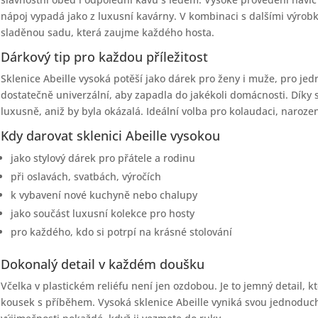
nápoj vypadá jako z luxusní kavárny. V kombinaci s dalšími výrobk
sladěnou sadu, která zaujme každého hosta.
Dárkový tip pro každou příležitost
Sklenice Abeille vysoká potěší jako dárek pro ženy i muže, pro jedno
dostatečně univerzální, aby zapadla do jakékoli domácnosti. Dí
luxusně, aniž by byla okázalá. Ideální volba pro kolaudaci, naroze
Kdy darovat sklenici Abeille vysokou
jako stylový dárek pro přátele a rodinu
při oslavách, svatbách, výročích
k vybavení nové kuchyně nebo chalupy
jako součást luxusní kolekce pro hosty
pro každého, kdo si potrpí na krásné stolování
Dokonalý detail v každém doušku
Včelka v plastickém reliéfu není jen ozdobou. Je to jemný detail, kt
kousek s příběhem. Vysoká sklenice Abeille vyniká svou jednoducho