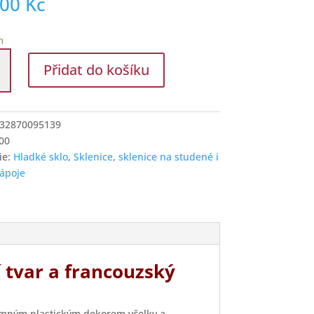
,00
Kč
m
Přidat do košíku
e
e
32870095139
í
00
ie:
Hladké sklo
,
Sklenice
,
sklenice na studené i
ápoje
í tvar a francouzský
emným plastickým dekorem včelky a