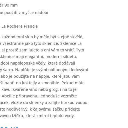
ěr 90 mm
é použití v myčce nádobí
 La Rochere Francie
 každodenní sklo by mělo být stejně skvělé,
a všestranné jako tyto sklenice. Sklenice La
 si prostě zamilujete a oni vám to vrátí.
Tyto
sklenice mají elegantní, moderní siluetu,
zdobí napoleonské včely, které dodávají
ý šarm. Naplňte je svými oblíbenými ledovými
nebo je použijte na nápoje, které jsou vám
jší např. na koktejly a smoothie. Pokud máte
, kávu, svařené víno nebo grog, i na to je
e Abeille připravena. Jednoduše vezměte
sáček, vložte do sklenky a zalijte horkou vodou.
ste nedůvěřivý, k čajovému sáčku přidejte
ovovou lžičku, která zmírní teplotu vody.