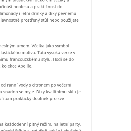
řináší noblesu a praktičnost do
limonády i letní drinky a díky pevnému
slavnostně prostřený stůl nebo použijete
řemeslným umem. Včelka jako symbol
lastického motivu. Tato vysoká verze v
ímu francouzskému stylu. Hodí se do
 kolekce Abeille.
 od ranní vody s citronem po večerní
a snadno se myje. Díky kvalitnímu sklu je
přitom praktický doplněk pro své
na každodenní pitný režim, na letní party,
působí štíhle a vzdušně, takže i obyčejný