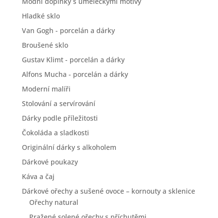
Módní doplňky s uměleckými motivy
Hladké sklo
Van Gogh - porcelán a dárky
Broušené sklo
Gustav Klimt - porcelán a dárky
Alfons Mucha - porcelán a dárky
Moderní malíři
Stolování a servírování
Dárky podle příležitosti
Čokoláda a sladkosti
Originální dárky s alkoholem
Dárkové poukazy
Káva a čaj
Dárkové ořechy a sušené ovoce – kornouty a sklenice
Ořechy natural
Pražené solené ořechy s příchutěmi