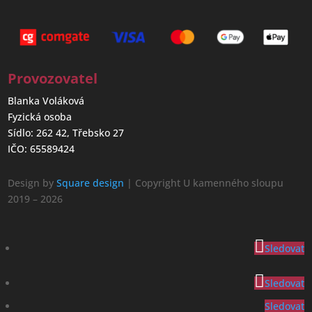
Provozovatel
Blanka Voláková
Fyzická osoba
Sídlo: 262 42, Třebsko 27
IČO: 65589424
Design by
Square design
| Copyright U kamenného sloupu
2019 – 2026
Sledovat
Sledovat
Sledovat