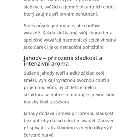
sladkých, svěžích a jemně pikantních chutí,
který zaujme při prvním ochutnání.
Směs působí jednoduše, ale chuťově
výrazně. Každá složka má svůj charakter a
společně vytvářejí harmonický celek vhodný
jako dárek i jako netradiční pohoštění.
Jahody – přirozená sladkost a
intenzivní aroma
Sušené jahody tvoří sladký základ celé
směsi. Vynikají výraznou ovocnou chutí a
příjemnou vůní. Jejich lehce měkčí
struktura se dobře kombinuje s pevnějšími
kousky kiwi a zázvoru.
Jahody dodávají směsi přirozenou sladkost
bez potřeby dalších dochucovadel. Zároveň
přispívají k atraktivnímu vzhledu díky sytě
červené barvě.