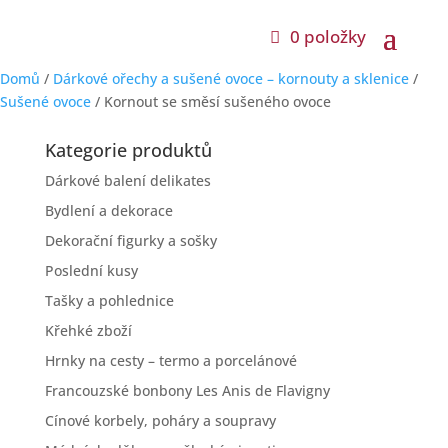
0 položky
Domů
/
Dárkové ořechy a sušené ovoce – kornouty a sklenice
/
Sušené ovoce
/ Kornout se směsí sušeného ovoce
Kategorie produktů
Dárkové balení delikates
Bydlení a dekorace
Dekorační figurky a sošky
Poslední kusy
Tašky a pohlednice
Křehké zboží
Hrnky na cesty – termo a porcelánové
Francouzské bonbony Les Anis de Flavigny
Cínové korbely, poháry a soupravy