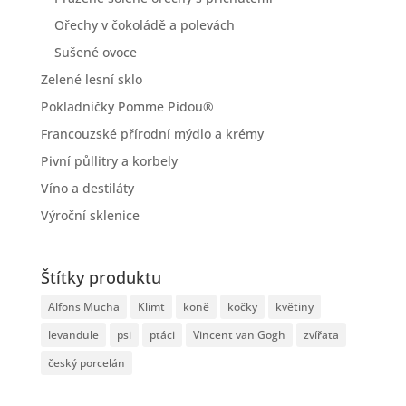
Ořechy v čokoládě a polevách
Sušené ovoce
Zelené lesní sklo
Pokladničky Pomme Pidou®
Francouzské přírodní mýdlo a krémy
Pivní půllitry a korbely
Víno a destiláty
Výroční sklenice
Štítky produktu
Alfons Mucha
Klimt
koně
kočky
květiny
levandule
psi
ptáci
Vincent van Gogh
zvířata
český porcelán