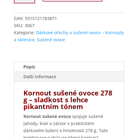
směsí
sušeného
ovoce
EAN:
9315121783871
množství
SKU:
3067
Kategorie:
Dárkové ořechy a sušené ovoce – kornouty
a sklenice
,
Sušené ovoce
Popis
Další informace
Kornout sušené ovoce 278
g – sladkost s lehce
pikantním tónem
Kornout sušené ovoce
spojuje sušené
jahody, kiwi a zázvor v praktickém
dárkovém balení o hmotnosti 278 g. Tato
kombinace nabízí vyvážený kontrast