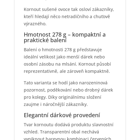
Kornout sušené ovoce tak osloví zákazníky,
kteří hledají něco netradičního a chuťově
výrazného.
Hmotnost 278 g – kompaktní a
praktické balení
Balení o hmotnosti 278 g představuje
ideální velikost jako menší dárek nebo
osobní zásobu na mlsání. Kornout působí
reprezentativně, ale zároveň kompaktně.
Tato varianta se hodí jako narozeninová
pozornost, poděkování nebo drobný dárek
pro kolegy. Díky originálnímu složení
zaujme i náročnější zákazníky.
Elegantní dárkové provedení
Tvar kornoutu dodává produktu slavnostní
vzhled. Transparentní obal nechává
vyniknout barevnou kombinaci červených