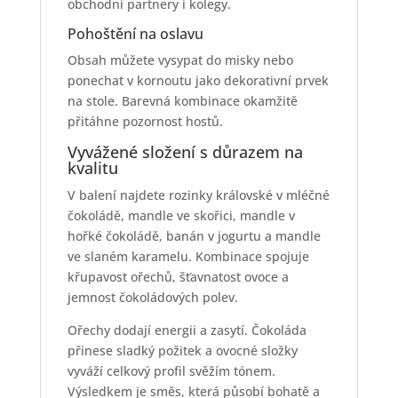
obchodní partnery i kolegy.
Pohoštění na oslavu
Obsah můžete vysypat do misky nebo
ponechat v kornoutu jako dekorativní prvek
na stole. Barevná kombinace okamžitě
přitáhne pozornost hostů.
Vyvážené složení s důrazem na
kvalitu
V balení najdete rozinky královské v mléčné
čokoládě, mandle ve skořici, mandle v
hořké čokoládě, banán v jogurtu a mandle
ve slaném karamelu. Kombinace spojuje
křupavost ořechů, šťavnatost ovoce a
jemnost čokoládových polev.
Ořechy dodají energii a zasytí. Čokoláda
přinese sladký požitek a ovocné složky
vyváží celkový profil svěžím tónem.
Výsledkem je směs, která působí bohatě a