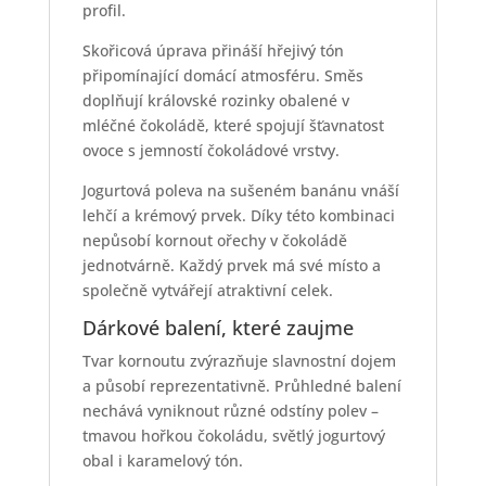
profil.
Skořicová úprava přináší hřejivý tón
připomínající domácí atmosféru. Směs
doplňují královské rozinky obalené v
mléčné čokoládě, které spojují šťavnatost
ovoce s jemností čokoládové vrstvy.
Jogurtová poleva na sušeném banánu vnáší
lehčí a krémový prvek. Díky této kombinaci
nepůsobí kornout ořechy v čokoládě
jednotvárně. Každý prvek má své místo a
společně vytvářejí atraktivní celek.
Dárkové balení, které zaujme
Tvar kornoutu zvýrazňuje slavnostní dojem
a působí reprezentativně. Průhledné balení
nechává vyniknout různé odstíny polev –
tmavou hořkou čokoládu, světlý jogurtový
obal i karamelový tón.