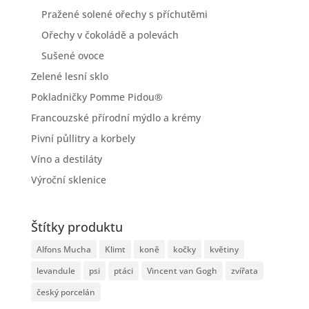
Pražené solené ořechy s příchutěmi
Ořechy v čokoládě a polevách
Sušené ovoce
Zelené lesní sklo
Pokladničky Pomme Pidou®
Francouzské přírodní mýdlo a krémy
Pivní půllitry a korbely
Víno a destiláty
Výroční sklenice
Štítky produktu
Alfons Mucha
Klimt
koně
kočky
květiny
levandule
psi
ptáci
Vincent van Gogh
zvířata
český porcelán