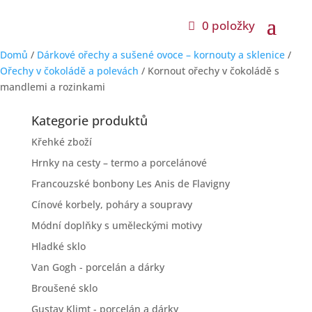
0 položky
Domů
/
Dárkové ořechy a sušené ovoce – kornouty a sklenice
/
Ořechy v čokoládě a polevách
/ Kornout ořechy v čokoládě s
mandlemi a rozinkami
Kategorie produktů
Křehké zboží
Hrnky na cesty – termo a porcelánové
Francouzské bonbony Les Anis de Flavigny
Cínové korbely, poháry a soupravy
Módní doplňky s uměleckými motivy
Hladké sklo
Van Gogh - porcelán a dárky
Broušené sklo
Gustav Klimt - porcelán a dárky