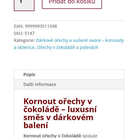
Přidat do košíku
ořechy
v
čokoládě
s
EAN:
9999993511598
mandlemi
SKU:
5147
a
Kategorie:
Dárkové ořechy a sušené ovoce – kornouty
rozinkami
a sklenice
,
Ořechy v čokoládě a polevách
množství
Popis
Další informace
Kornout ořechy v
čokoládě – luxusní
směs v dárkovém
balení
Kornout ořechy v čokoládě
spojuje