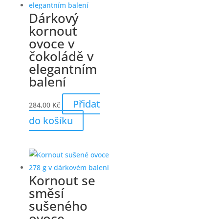
Dárkový
kornout
ovoce v
čokoládě v
elegantním
balení
Přidat
284,00
Kč
do košíku
Kornout se
směsí
sušeného
ovoce