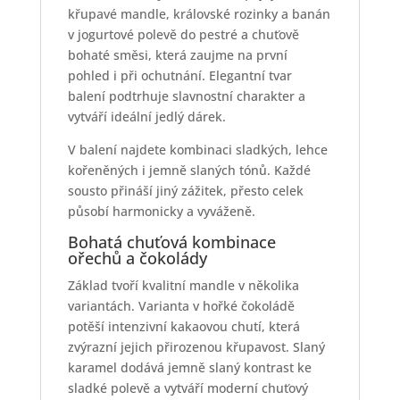
křupavé mandle, královské rozinky a banán
v jogurtové polevě do pestré a chuťově
bohaté směsi, která zaujme na první
pohled i při ochutnání. Elegantní tvar
balení podtrhuje slavnostní charakter a
vytváří ideální jedlý dárek.
V balení najdete kombinaci sladkých, lehce
kořeněných i jemně slaných tónů. Každé
sousto přináší jiný zážitek, přesto celek
působí harmonicky a vyváženě.
Bohatá chuťová kombinace
ořechů a čokolády
Základ tvoří kvalitní mandle v několika
variantách. Varianta v hořké čokoládě
potěší intenzivní kakaovou chutí, která
zvýrazní jejich přirozenou křupavost. Slaný
karamel dodává jemně slaný kontrast ke
sladké polevě a vytváří moderní chuťový