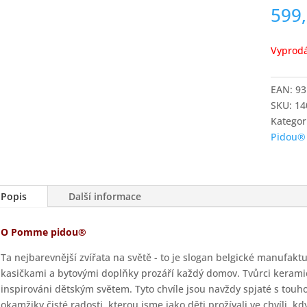
599
Vyprod
EAN:
93
SKU:
14
Kategor
Pidou®
Popis
Další informace
O Pomme pidou®
Ta nejbarevnější zvířata na světě - to je slogan belgické manufak
kasičkami a bytovými doplňky prozáří každý domov. Tvůrci keram
inspirováni dětským světem. Tyto chvíle jsou navždy spjaté s touho
okamžiky čisté radosti, kterou jsme jako děti prožívali ve chvíli, k