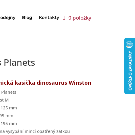
0 položky
rodejny
Blog
Kontakty
 Planets
ická kasička dinosaurus Winston
 Planets
ost M
a 125 mm
 95 mm
a 195 mm
 na vysypání mincí opatřený zátkou