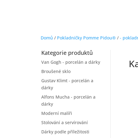
Domů
/
Pokladničky Pomme Pidou®
/
- poklad
Kategorie produktů
K
Van Gogh - porcelán a dárky
Broušené sklo
Gustav Klimt - porcelán a
dárky
Alfons Mucha - porcelán a
dárky
Moderní malíři
Stolování a servírování
Dárky podle příležitosti