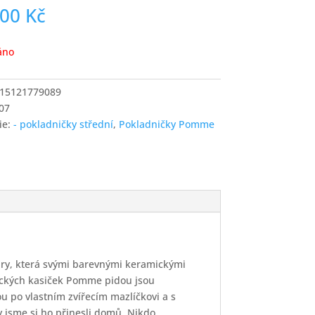
,00
Kč
áno
15121779089
07
ie:
- pokladničky střední
,
Pokladničky Pomme
tury, která svými barevnými keramickými
ických kasiček Pomme pidou jsou
u po vlastním zvířecím mazlíčkovi a s
dy jsme si ho přinesli domů. Nikdo