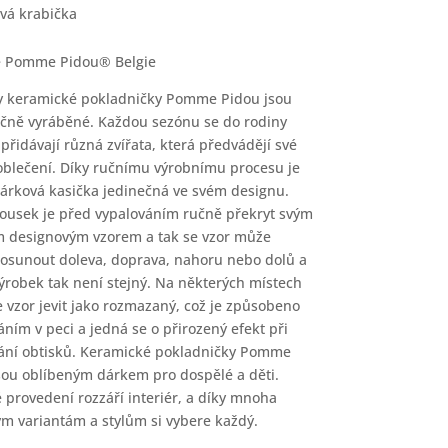
vá krabička
e Pomme Pidou® Belgie
 keramické pokladničky Pomme Pidou jsou
učně vyráběné. Každou sezónu se do rodiny
 přidávají různá zvířata, která předvádějí své
oblečení. Díky ručnímu výrobnímu procesu je
árková kasička jedinečná ve svém designu.
ousek je před vypalováním ručně překryt svým
 designovým vzorem a tak se vzor může
osunout doleva, doprava, nahoru nebo dolů a
ýrobek tak není stejný. Na některých místech
 vzor jevit jako rozmazaný, což je způsobeno
áním v peci a jedná se o přirozený efekt při
ání obtisků. Keramické pokladničky Pomme
sou oblíbeným dárkem pro dospělé a děti.
 provedení rozzáří interiér, a díky mnoha
m variantám a stylům si vybere každý.