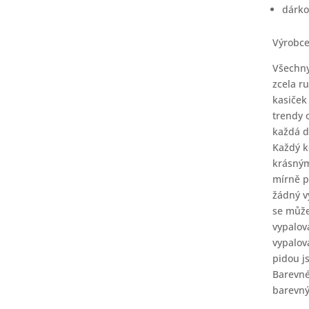
dárko
Výrobc
Všechny
zcela r
kasiček
trendy 
každá d
Každý k
krásným
mírně p
žádný v
se může
vypalov
vypalov
pidou j
Barevné
barevný