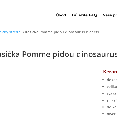
Úvod
Důležité FAQ
Naše p
ničky střední
/ Kasička Pomme pidou dinosaurus Planets
asička Pomme pidou dinosaurus
Keram
dekor
velik
výšk
šířka
délk
otvor