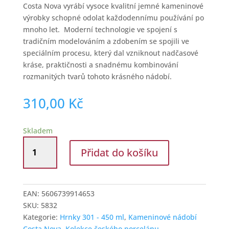
Costa Nova vyrábí vysoce kvalitní jemné kameninové
výrobky schopné odolat každodennímu používání po
mnoho let. Moderní technologie ve spojení s
tradičním modelováním a zdobením se spojili ve
speciálním procesu, který dal vzniknout nadčasové
kráse, praktičnosti a snadnému kombinování
rozmanitých tvarů tohoto krásného nádobí.
310,00
Kč
Skladem
Kameninový
Přidat do košíku
hrnek
360
ml
Costa
EAN:
5606739914653
Nova
SKU:
5832
bílý
Kategorie:
Hrnky 301 - 450 ml
,
Kameninové nádobí
množství
Costa Nova
,
Kolekce českého porcelánu