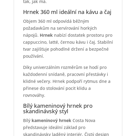
tak, jak má.
Hrnek 360 ml ideální na kávu a čaj
Objem 360 ml odpovídá běžným
požadavkům na servírování horkých
nápojů.
Hrnek
nabízí dostatek prostoru pro
cappuccino, latté, černou kávu i čaj. Stabilní
tvar zajišťuje pohodlné držení a bezpečné
používání.
Díky univerzálním rozměrům se hodí pro
každodenní snídaně, pracovní přestávky i
klidné večery. Hrnek podpoří rytmus dne a
přinese do stolování pocit klidu a
rovnováhy.
Bílý kameninový hrnek pro
skandinávský styl
Bílý
kameninový hrnek
Costa Nova
představuje ideální základ pro
skandinávsky laděný interiér. Čistý design