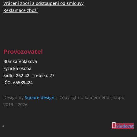
Vrácení zboží a odstoupení od smlouvy
Reklamace zboží
Provozovatel
Blanka Voláková
Fyzická osoba
Sídlo: 262 42, Třebsko 27
IČO: 65589424
Design by
Square design
| Copyright U kamenného sloupu
2019 – 2026
Sledovat