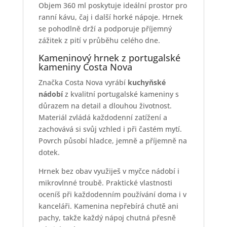
Objem 360 ml poskytuje ideální prostor pro
ranní kávu, čaj i další horké nápoje. Hrnek
se pohodlně drží a podporuje příjemný
zážitek z pití v průběhu celého dne.
Kameninový hrnek z portugalské
kameniny Costa Nova
Značka Costa Nova vyrábí
kuchyňské
nádobí
z kvalitní portugalské kameniny s
důrazem na detail a dlouhou životnost.
Materiál zvládá každodenní zatížení a
zachovává si svůj vzhled i při častém mytí.
Povrch působí hladce, jemně a příjemně na
dotek.
Hrnek bez obav využiješ v myčce nádobí i
mikrovlnné troubě. Praktické vlastnosti
oceníš při každodenním používání doma i v
kanceláři. Kamenina nepřebírá chutě ani
pachy, takže každý nápoj chutná přesně