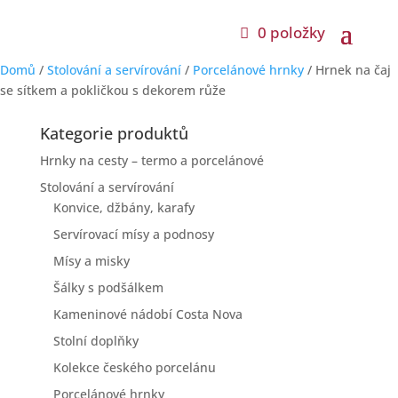
0 položky
Domů
/
Stolování a servírování
/
Porcelánové hrnky
/ Hrnek na čaj
se sítkem a pokličkou s dekorem růže
Kategorie produktů
Hrnky na cesty – termo a porcelánové
Stolování a servírování
Konvice, džbány, karafy
Servírovací mísy a podnosy
Mísy a misky
Šálky s podšálkem
Kameninové nádobí Costa Nova
Stolní doplňky
Kolekce českého porcelánu
Porcelánové hrnky