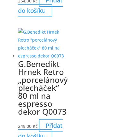
Přidat
254,00
Kč
do košíku
G.Benedikt
Hrnek Retro
„porcelánový
plecháček“
80 ml na
espresso
dekor Q0073
Přidat
249,00
Kč
do košíku