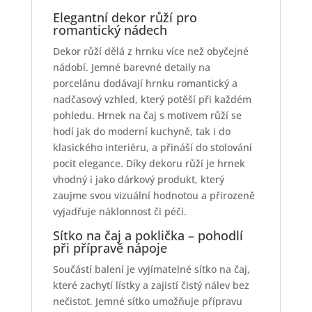
Elegantní dekor růží pro
romantický nádech
Dekor růží dělá z hrnku více než obyčejné
nádobí. Jemné barevné detaily na
porcelánu dodávají hrnku romantický a
nadčasový vzhled, který potěší při každém
pohledu. Hrnek na čaj s motivem růží se
hodí jak do moderní kuchyně, tak i do
klasického interiéru, a přináší do stolování
pocit elegance. Díky dekoru růží je hrnek
vhodný i jako dárkový produkt, který
zaujme svou vizuální hodnotou a přirozeně
vyjadřuje náklonnost či péči.
Sítko na čaj a poklička – pohodlí
při přípravě nápoje
Součástí balení je vyjímatelné sítko na čaj,
které zachytí lístky a zajistí čistý nálev bez
nečistot. Jemné sítko umožňuje přípravu