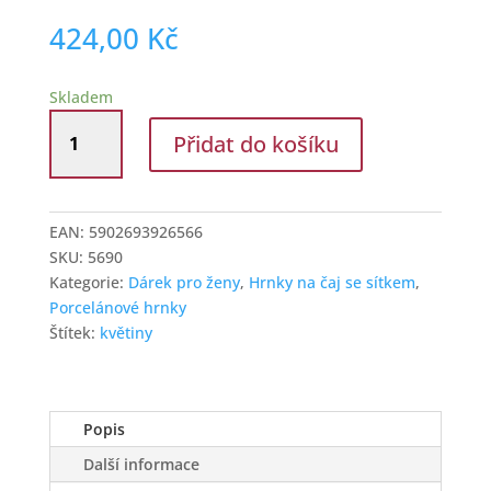
424,00
Kč
Skladem
Hrnek
Přidat do košíku
na
čaj
se
sítkem
EAN:
5902693926566
a
SKU:
5690
pokličkou
Kategorie:
Dárek pro ženy
,
Hrnky na čaj se sítkem
,
s
Porcelánové hrnky
dekorem
Štítek:
květiny
růže
množství
Popis
Další informace