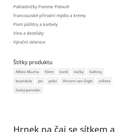
Pokladničky Pomme Pidou®
Francouzské přírodní mýdlo a krémy
Pivní půllitry a korbely
Víno a destiláty
Výroční sklenice
Štítky produktu
Alfons Mucha
Klimt
koně
kočky
květiny
levandule
psi
ptáci
Vincent van Gogh
zvířata
český porcelán
Hrnek na čaj se sítkem a