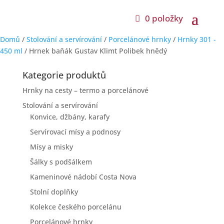
0 položky
Domů
/
Stolování a servírování
/
Porcelánové hrnky
/
Hrnky 301 -
450 ml
/ Hrnek baňák Gustav Klimt Polibek hnědý
Kategorie produktů
Hrnky na cesty – termo a porcelánové
Stolování a servírování
Konvice, džbány, karafy
Servírovací mísy a podnosy
Mísy a misky
Šálky s podšálkem
Kameninové nádobí Costa Nova
Stolní doplňky
Kolekce českého porcelánu
Porcelánové hrnky