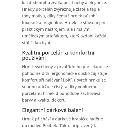
každodenního života pocit něhy a elegance.
Hnědý porcelán zvýrazňuje zlaté a teplé
tóny motivu, díky čemuž hrnek působí
luxusně a originálně. Hrnek se stává nejen
praktickým nástrojem, ale i malým
uměleckým artefaktem, který ozdobí každý
stůl či kuchyni.
Kvalitní porcelán a komfortní
používání
Hrnek vyrobený z prvotřídního porcelánu se
pohodlně drží, ergonomické ouško zajišťuje
komfort při nalévání i pití. Povrch hrnku se
snadno udržuje čistý, a díky odolnému
porcelánu hrnek dlouhodobě zachovává
barvy a kvalitu dekoru.
Elegantní dárkové balení
Hrnek přichází v dárkové krabičce laděné
do motivu Polibek. Takto připravený k