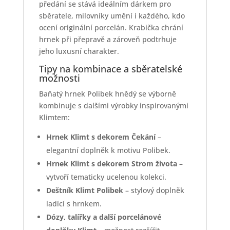
předání se stává ideálním dárkem pro
sběratele, milovníky umění i každého, kdo
ocení originální porcelán. Krabička chrání
hrnek při přepravě a zároveň podtrhuje
jeho luxusní charakter.
Tipy na kombinace a sběratelské
možnosti
Baňatý hrnek Polibek hnědý se výborně
kombinuje s dalšími výrobky inspirovanými
Klimtem:
Hrnek Klimt s dekorem Čekání
–
elegantní doplněk k motivu Polibek.
Hrnek Klimt s dekorem Strom života
–
vytvoří tematicky ucelenou kolekci.
Deštník Klimt Polibek
– stylový doplněk
ladící s hrnkem.
Dózy, talířky a další porcelánové