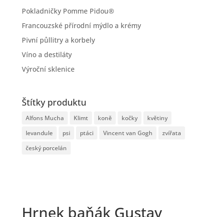
Pokladničky Pomme Pidou®
Francouzské přírodní mýdlo a krémy
Pivní půllitry a korbely
Víno a destiláty
Výroční sklenice
Štítky produktu
Alfons Mucha
Klimt
koně
kočky
květiny
levandule
psi
ptáci
Vincent van Gogh
zvířata
český porcelán
Hrnek baňák Gustav