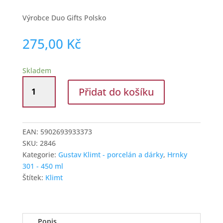
Výrobce Duo Gifts Polsko
275,00
Kč
Skladem
Hrnek
Přidat do košíku
baňák
Gustav
Klimt
Polibek
EAN:
5902693933373
hnědý
SKU:
2846
množství
Kategorie:
Gustav Klimt - porcelán a dárky
,
Hrnky
301 - 450 ml
Štítek:
Klimt
Popis