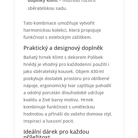
doplňky Klimt
– možnost rozšířit
sběratelskou sadu.
Tato kombinace umožňuje vytvořit
harmonickou kolekci, která propojuje
funkčnost s estetickým zážitkem.
Praktický a designový doplněk
Baňatý hrnek Klimt s dekorem Polibek
hnědý je vhodný pro každodenní použití i
jako sběratelský kousek. Objem 430 ml
poskytuje dostatek prostoru pro oblíbené
nápoje, ergonomický tvar zajišťuje pohodlí
a odolný porcelán dlouhodobě udržuje
kvalitu a živé barvy motivu. Hrnek
kombinuje funkčnost s uměleckou
hodnotou a přináší do vašeho domova styl,
inspiraci a luxusní pocit.
Ideální dárek pro každou
příležitost