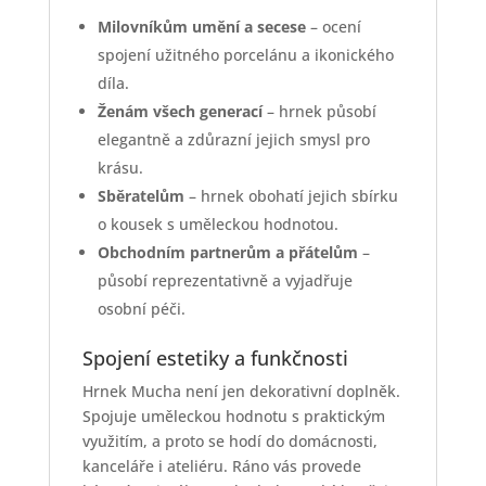
Milovníkům umění a secese
– ocení
spojení užitného porcelánu a ikonického
díla.
Ženám všech generací
– hrnek působí
elegantně a zdůrazní jejich smysl pro
krásu.
Sběratelům
– hrnek obohatí jejich sbírku
o kousek s uměleckou hodnotou.
Obchodním partnerům a přátelům
–
působí reprezentativně a vyjadřuje
osobní péči.
Spojení estetiky a funkčnosti
Hrnek Mucha není jen dekorativní doplněk.
Spojuje uměleckou hodnotu s praktickým
využitím, a proto se hodí do domácnosti,
kanceláře i ateliéru. Ráno vás provede