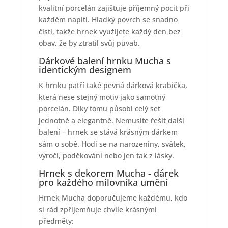
kvalitní porcelán zajišťuje příjemný pocit při
každém napití. Hladký povrch se snadno
čistí, takže hrnek využijete každý den bez
obav, že by ztratil svůj půvab.
Dárkové balení hrnku Mucha s
identickým designem
K hrnku patří také pevná dárková krabička,
která nese stejný motiv jako samotný
porcelán. Díky tomu působí celý set
jednotně a elegantně. Nemusíte řešit další
balení – hrnek se stává krásným dárkem
sám o sobě. Hodí se na narozeniny, svátek,
výročí, poděkování nebo jen tak z lásky.
Hrnek s dekorem Mucha - dárek
pro každého milovníka umění
Hrnek Mucha doporučujeme každému, kdo
si rád zpříjemňuje chvíle krásnými
předměty: