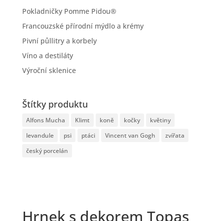
Pokladničky Pomme Pidou®
Francouzské přírodní mýdlo a krémy
Pivní půllitry a korbely
Víno a destiláty
Výroční sklenice
Štítky produktu
Alfons Mucha
Klimt
koně
kočky
květiny
levandule
psi
ptáci
Vincent van Gogh
zvířata
český porcelán
Hrnek s dekorem Topas