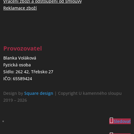
Vrácení zboží a odstoupení od smlouvy
Reklamace zboží
Provozovatel
Blanka Voláková
Fyzická osoba
Sídlo: 262 42, Třebsko 27
IČO: 65589424
Design by
Square design
| Copyright U kamenného sloupu
2019 – 2026
Sledovat