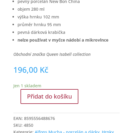
pevný porcelán New Bon China
objem 280 ml
výška hrnku 102 mm
průměr hrnku 95 mm
pevná dárková krabička
nelze používat v myčce nádobí a mikrovlnce
Obchodní značka Queen Isabell collection
196,00
Kč
Jen 1 skladem
Přidat do košíku
Hrnek
s
dekorem
EAN:
8595556488676
Topas
SKU:
4850
-
Kategorie:
Alfons Mucha - porcelán a dárky
,
Hrnky