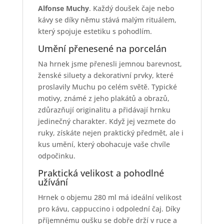
Alfonse Muchy
. Každý doušek čaje nebo
kávy se díky němu stává malým rituálem,
který spojuje estetiku s pohodlím.
Umění přenesené na porcelán
Na hrnek jsme přenesli jemnou barevnost,
ženské siluety a dekorativní prvky, které
proslavily Muchu po celém světě. Typické
motivy, známé z jeho plakátů a obrazů,
zdůrazňují originalitu a přidávají hrnku
jedinečný charakter. Když jej vezmete do
ruky, získáte nejen praktický předmět, ale i
kus umění, který obohacuje vaše chvíle
odpočinku.
Praktická velikost a pohodlné
užívání
Hrnek o objemu 280 ml má ideální velikost
pro kávu, cappuccino i odpolední čaj. Díky
příjemnému oušku se dobře drží v ruce a