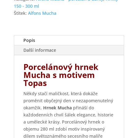
Alfons
150 - 300 ml
Mucha
Štítek:
Alfons Mucha
množství
Popis
Další informace
Porcelánový hrnek
Mucha s motivem
Topas
Někdy stačí maličkost, která dokáže
proměnit obyčejný den v nezapomenutelný
okamžik.
Hrnek Mucha
přináší do
každodenních chvil šálek elegance, historie
a umělecké krásy. Porcelánový hrnek o
objemu 280 ml zdobí motiv inspirovaný
dílem světoznámého secesního malíře