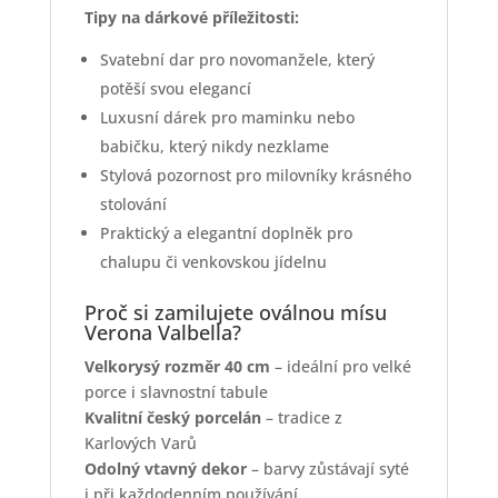
Tipy na dárkové příležitosti:
Svatební dar pro novomanžele, který
potěší svou elegancí
Luxusní dárek pro maminku nebo
babičku, který nikdy nezklame
Stylová pozornost pro milovníky krásného
stolování
Praktický a elegantní doplněk pro
chalupu či venkovskou jídelnu
Proč si zamilujete oválnou mísu
Verona Valbella?
Velkorysý rozměr 40 cm
– ideální pro velké
porce i slavnostní tabule
Kvalitní český porcelán
– tradice z
Karlových Varů
Odolný vtavný dekor
– barvy zůstávají syté
i při každodenním používání