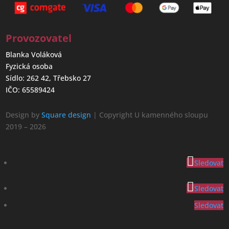
Provozovatel
Blanka Voláková
Fyzická osoba
Sídlo: 262 42, Třebsko 27
IČO: 65589424
Design by
Square design
| Copyright U kamenného sloupu
2019 – 2026
Sledovat
Sledovat
Sledovat