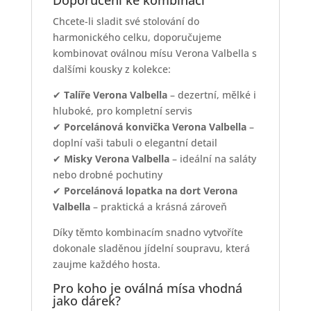
Doporučení ke kombinaci
Chcete-li sladit své stolování do
harmonického celku, doporučujeme
kombinovat oválnou mísu Verona Valbella s
dalšími kousky z kolekce:
✔
Talíře Verona Valbella
– dezertní, mělké i
hluboké, pro kompletní servis
✔
Porcelánová konvička Verona Valbella
–
doplní vaši tabuli o elegantní detail
✔
Misky Verona Valbella
– ideální na saláty
nebo drobné pochutiny
✔
Porcelánová lopatka na dort Verona
Valbella
– praktická a krásná zároveň
Díky těmto kombinacím snadno vytvoříte
dokonale sladěnou jídelní soupravu, která
zaujme každého hosta.
Pro koho je oválná mísa vhodná
jako dárek?