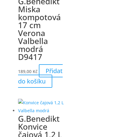
G.Benedikt
Miska
kompotová
17 cm
Verona
Valbella
modrá
D9417
Přidat
189,00
Kč
do košíku
G.Benedikt
Konvice
čajová 1,2 L