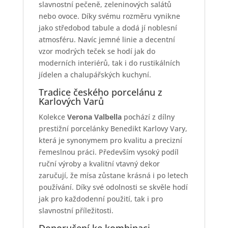
slavnostní pečeně, zeleninových salátů
nebo ovoce. Díky svému rozměru vynikne
jako středobod tabule a dodá jí noblesní
atmosféru. Navíc jemné linie a decentní
vzor modrých teček se hodí jak do
moderních interiérů, tak i do rustikálních
jídelen a chalupářských kuchyní.
Tradice českého porcelánu z
Karlových Varů
Kolekce
Verona Valbella
pochází z dílny
prestižní porcelánky Benedikt Karlovy Vary,
která je synonymem pro kvalitu a precizní
řemeslnou práci. Především vysoký podíl
ruční výroby a kvalitní vtavný dekor
zaručují, že mísa zůstane krásná i po letech
používání. Díky své odolnosti se skvěle hodí
jak pro každodenní použití, tak i pro
slavnostní příležitosti.