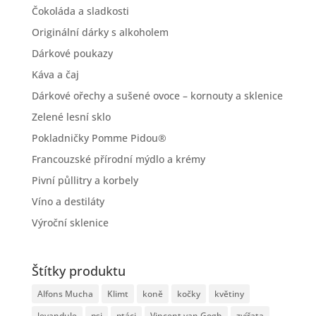
Čokoláda a sladkosti
Originální dárky s alkoholem
Dárkové poukazy
Káva a čaj
Dárkové ořechy a sušené ovoce – kornouty a sklenice
Zelené lesní sklo
Pokladničky Pomme Pidou®
Francouzské přírodní mýdlo a krémy
Pivní půllitry a korbely
Víno a destiláty
Výroční sklenice
Štítky produktu
Alfons Mucha
Klimt
koně
kočky
květiny
levandule
psi
ptáci
Vincent van Gogh
zvířata