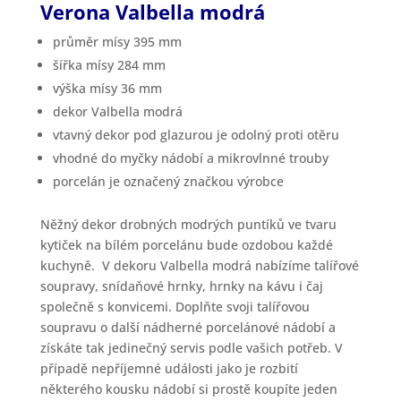
Verona Valbella modrá
průměr mísy 395 mm
šířka mísy 284 mm
výška mísy 36 mm
dekor Valbella modrá
vtavný dekor pod glazurou je odolný proti otěru
vhodné do myčky nádobí a mikrovlnné trouby
porcelán je označený značkou výrobce
Něžný dekor drobných modrých puntíků ve tvaru
kytiček na bílém porcelánu bude ozdobou každé
kuchyně. V dekoru Valbella modrá nabízíme talířové
soupravy, snídaňové hrnky, hrnky na kávu i čaj
společně s konvicemi. Doplňte svoji talířovou
soupravu o další nádherné porcelánové nádobí a
získáte tak jedinečný servis podle vašich potřeb. V
případě nepříjemné události jako je rozbití
některého kousku nádobí si prostě koupíte jeden