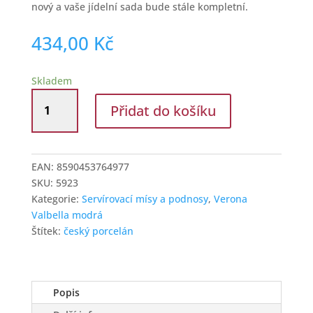
nový a vaše jídelní sada bude stále kompletní.
434,00
Kč
Skladem
G.Benedikt
Přidat do košíku
Mísa
oválná
40
cm
EAN:
8590453764977
Verona
SKU:
5923
Valbella
Kategorie:
Servírovací mísy a podnosy
,
Verona
modrá
Valbella modrá
D9417
Štítek:
český porcelán
množství
Popis