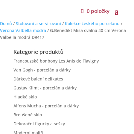
0 položky
Domů
/
Stolování a servírování
/
Kolekce českého porcelánu
/
Verona Valbella modrá
/ G.Benedikt Mísa oválná 40 cm Verona
Valbella modrá D9417
Kategorie produktů
Francouzské bonbony Les Anis de Flavigny
Van Gogh - porcelán a dárky
Dárkové balení delikates
Gustav Klimt - porcelán a dárky
Hladké sklo
Alfons Mucha - porcelán a dárky
Broušené sklo
Dekorační figurky a sošky
Moderní malíři