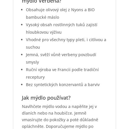
mýdlo Verbena?
Obsahuje olivový olej z Nyons a BIO
bambucké máslo
Vysoký obsah rostlinných tuků zajistí
hloubkovou výživu
Vhodné pro všechny typy pleti, i citlivou a
suchou
Jemná, svěží vůně verbeny povzbudí
smysly
Ruční výroba ve Francii podle tradiční
receptury
Bez syntetických konzervantů a barviv
Jak mýdlo používat?
Navlhčete mýdlo vodou a napěňte jej v
dlaních nebo na houbičce. Jemně
vmasírujte do pokožky a poté důkladně
opláchněte. Doporučujeme mýdlo po