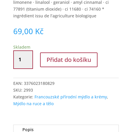
limonene · linalool · geraniol · amyl cinnamal · ci
77891 (titanium dioxide) · ci 11680 · ci 74160 *
ingrédient issu de l’agriculture biologique
69,00
Kč
Skladem
Francouzské
Přidat do košíku
tuhé
přírodní
mýdlo
Verbena
EAN:
3376023180829
množství
SKU:
2993
Kategorie:
Francouzské přírodní mýdlo a krémy
,
Mýdlo na ruce a tělo
Popis