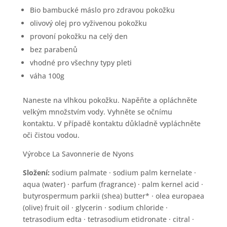
Bio bambucké máslo pro zdravou pokožku
olivový olej pro vyživenou pokožku
provoní pokožku na celý den
bez parabenů
vhodné pro všechny typy pleti
váha 100g
Naneste na vlhkou pokožku.
Napěňte a opláchněte
velkým množstvím vody. Vyhněte se očnímu
kontaktu. V případě kontaktu důkladně vypláchněte
oči čistou vodou.
Výrobce La Savonnerie de Nyons
Složení:
sodium palmate · sodium palm kernelate ·
aqua (water) · parfum (fragrance) · palm kernel acid ·
butyrospermum parkii (shea) butter* · olea europaea
(olive) fruit oil · glycerin · sodium chloride ·
tetrasodium edta · tetrasodium etidronate · citral ·