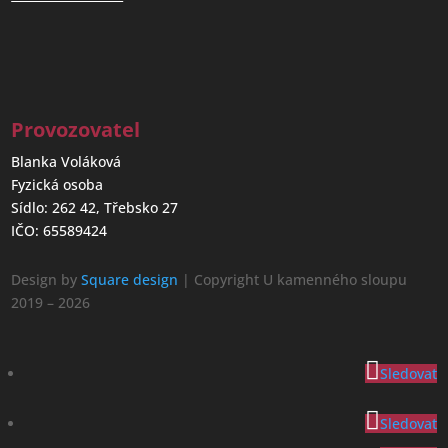
Provozovatel
Blanka Voláková
Fyzická osoba
Sídlo: 262 42, Třebsko 27
IČO: 65589424
Design by
Square design
| Copyright U kamenného sloupu
2019 – 2026
Sledovat
Sledovat