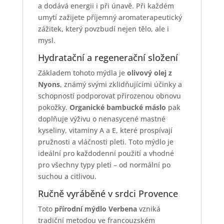
a dodává energii i při únavě. Při každém
umytí zažijete příjemný aromaterapeutický
zážitek, který povzbudí nejen tělo, ale i
mysl.
Hydratační a regenerační složení
Základem tohoto mýdla je
olivový olej z
Nyons
, známý svými zklidňujícími účinky a
schopností podporovat přirozenou obnovu
pokožky.
Organické bambucké máslo
pak
doplňuje výživu o nenasycené mastné
kyseliny, vitaminy A a E, které prospívají
pružnosti a vláčnosti pleti. Toto mýdlo je
ideální pro každodenní použití a vhodné
pro všechny typy pleti – od normální po
suchou a citlivou.
Ručně vyráběné v srdci Provence
Toto
přírodní mýdlo Verbena
vzniká
tradiční metodou ve francouzském