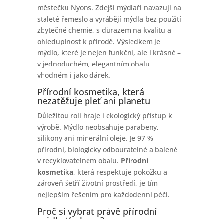
městečku Nyons. Zdejší mýdlaři navazují na
staleté řemeslo a vyrábějí mýdla bez použití
zbytečné chemie, s důrazem na kvalitu a
ohleduplnost k přírodě. Výsledkem je
mýdlo, které je nejen funkční, ale i krásné –
v jednoduchém, elegantním obalu
vhodném i jako dárek.
Přírodní kosmetika, která
nezatěžuje pleť ani planetu
Důležitou roli hraje i ekologický přístup k
výrobě. Mýdlo neobsahuje parabeny,
silikony ani minerální oleje. Je 97 %
přírodní, biologicky odbouratelné a balené
v recyklovatelném obalu.
Přírodní
kosmetika
, která respektuje pokožku a
zároveň šetří životní prostředí, je tím
nejlepším řešením pro každodenní péči.
Proč si vybrat právě přírodní