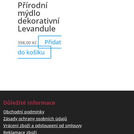
Přírodní
mýdlo
dekorativní
Levandule
Přidat
398,00
Kč
do košíku
Důležité informace
Obchodní podmínky
Zásady ochrany osobních údajů
Vrácení zboží a odstoupení od smlouvy
Reklamace zboží