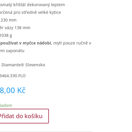
ovnatý křišťál dekorovaný leptem
určená pro středně velké kytice
a 230 mm
ěr vázy 138 mm
1038 g
 používat v myčce nádobí,
mytí pouze ručně v
ém saponátu
e Diamante® Slovensko
3464.330.FLO
98,00
Kč
kladem
Přidat do košíku
ní