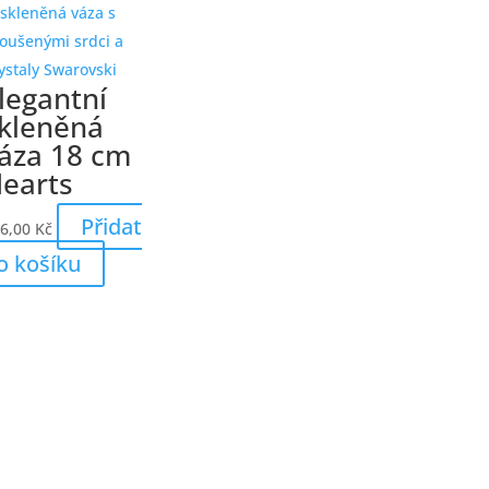
legantní
kleněná
áza 18 cm
earts
Přidat
6,00
Kč
o košíku