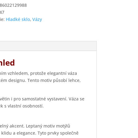
86022129988
47
ie:
Hladké sklo
,
Vázy
í
hled
ním vzhledem, protože elegantní váza
ém designu. Tento motiv působí lehce,
ětin i pro samostatné vystavení. Váza se
k s vlastní osobností.
telný akcent. Leptaný motiv motýlů
t klidu a elegance. Tyto prvky společně