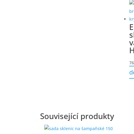
E
s
v
H
76
d
Související produkty