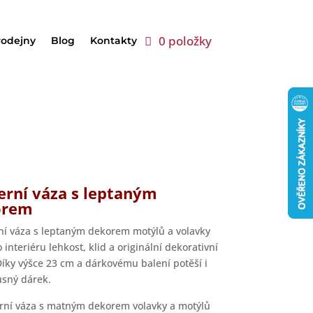
0 položky
rodejny
Blog
Kontakty
rní váza s leptaným
orem
ní váza s leptaným dekorem motýlů a volavky
 interiéru lehkost, klid a originální dekorativní
Díky výšce 23 cm a dárkovému balení potěší i
usný dárek.
ní váza s matným dekorem volavky a motýlů