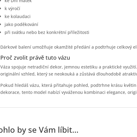
ke Dni matek
k výročí
ke kolaudaci
jako poděkování
při svátku nebo bez konkrétní příležitosti
Dárkové balení umožňuje okamžité předání a podtrhuje celkový e
Proč zvolit právě tuto vázu
Váza spojuje netradiční dekor, jemnou estetiku a praktické využití
originální vzhled, který se neokouká a zůstává dlouhodobě atraktiv
Pokud hledáš vázu, která přitahuje pohled, podtrhne krásu květin
dekorace, tento model nabízí vyváženou kombinaci elegance, origin
hlo by se Vám líbit…