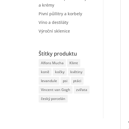
a krémy
Pivní půllitry a korbely
Víno a destiláty
Výroční sklenice
Štítky produktu
Alfons Mucha
Klimt
koně
kočky
květiny
levandule
psi
ptáci
Vincent van Gogh
zvířata
český porcelán