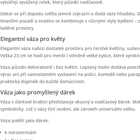
vytvářejí vyvážený celek, který působí nadčasově.
Dekor se při dopadu světla jemně zvýrazní a dodá váze hloubku. D
tmavším pozadí a snadno se kombinuje s různými styly bydlení – o
laděné prostory.
Elegantní váza pro květy
Elegantní váza nabízí dostatek prostoru pro čerstvé květiny, suše
Výška 23 cm se hodí pro menší i středně velké kytice, které vynikn
Váza působí dekorativně i bez květin. Leptaný motiv dodává povrch
výraz ani při samostatném vystavení na polici, komodě nebo parape
praktický doplněk do každé domácnosti.
Váza jako promyšlený dárek
Váza v dárkové krabici představuje vkusný a nadčasový dárek. Mot
symbolicky, což z vázy činí osobní, ale zároveň univerzální volbu.
Váza potěší jako dárek:
k narozeninám