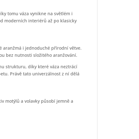
íky tomu váza vynikne na světlém i
d moderních interiérů až po klasicky
né aranžmá i jednoduché přírodní větve.
ou bez nutnosti složitého aranžování.
u strukturu, díky které váza neztrácí
tu. Právě tato univerzálnost z ní dělá
iv motýlů a volavky působí jemně a