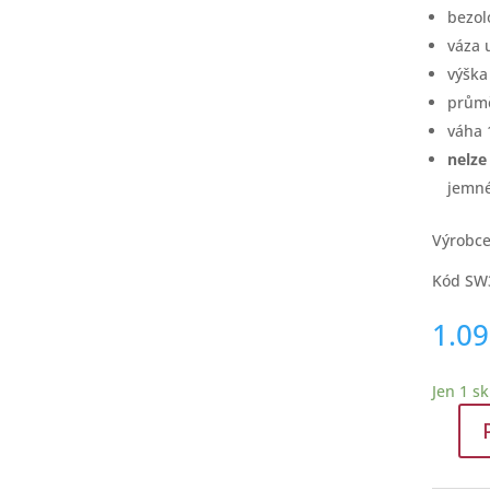
bezol
váza 
výšk
prům
váha 
nelze
jemn
Výrobc
Kód SW
1.0
Jen 1 s
Elegant
váza