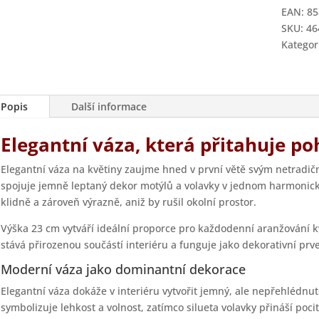
23
EAN:
85
cm
SKU:
46
Volavky
Kategor
množstv
Popis
Další informace
Elegantní váza, která přitahuje po
Elegantní váza na květiny zaujme hned v první větě svým netradič
spojuje jemně leptaný dekor motýlů a volavky v jednom harmonick
klidně a zároveň výrazně, aniž by rušil okolní prostor.
Výška 23 cm vytváří ideální proporce pro každodenní aranžování kv
stává přirozenou součástí interiéru a funguje jako dekorativní prve
Moderní váza jako dominantní dekorace
Elegantní váza dokáže v interiéru vytvořit jemný, ale nepřehlédnu
symbolizuje lehkost a volnost, zatímco silueta volavky přináší poci