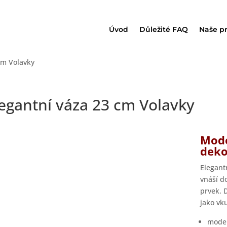
Úvod
Důležité FAQ
Naše p
cm Volavky
egantní váza 23 cm Volavky
Mode
dek
Elegant
vnáší do
prvek. 
jako vk
moder