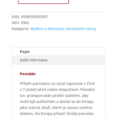
EGO
dekor
Svícen
EAN:
8596056053357
na
SKU:
5962
čajovou
Kategorie:
Bydlení a dekorace
,
Keramické svícny
svíčku
domeček
15
cm
Popis
zelený
Další informace
množství
Porcelán
Příběh porcelánu se začal zapisovat v Číně
v 7.století před naším letopočtem. Původní
tzv. protoporcelán prošel staletími, aby
mohl být zušlechtěn a dostal se do Evropy
jako vzácné zboží, které je vysoce ceněno
dodnes. Do Evropy přivezl čínský porcelán