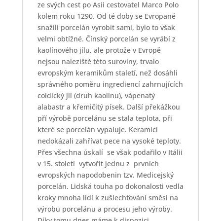
ze svých cest po Asii cestovatel Marco Polo
kolem roku 1290. Od té doby se Evropané
snažili porcelán vyrobit sami, bylo to však
velmi obtížné. Čínský porcelán se vyrábí z
kaolínového jílu, ale protože v Evropě
nejsou naleziště této suroviny, trvalo
evropským keramikům staletí, než dosáhli
správného poměru ingrediencí zahrnujících
coldický jíl (druh kaolínu), vápenatý
alabastr a křemičitý písek. Další překážkou
pří výrobě porcelánu se stala teplota, při
které se porcelán vypaluje. Keramici
nedokázali zahřívat pece na vysoké teploty.
Přes všechna úskalí
se však podařilo v Itálii
v 15. století
vytvořit jednu z
prvních
evropských napodobenin tzv. Medicejský
porcelán. Lidská touha po dokonalosti vedla
kroky mnoha lidí k zušlechťování směsi na
výrobu porcelánu a procesu jeho výroby.
Díky tomu dnes máme k dispozici