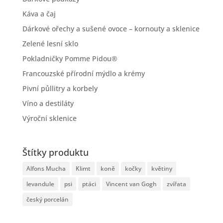
Káva a čaj
Dárkové ořechy a sušené ovoce – kornouty a sklenice
Zelené lesní sklo
Pokladničky Pomme Pidou®
Francouzské přírodní mýdlo a krémy
Pivní půllitry a korbely
Víno a destiláty
Výroční sklenice
Štítky produktu
Alfons Mucha
Klimt
koně
kočky
květiny
levandule
psi
ptáci
Vincent van Gogh
zvířata
český porcelán