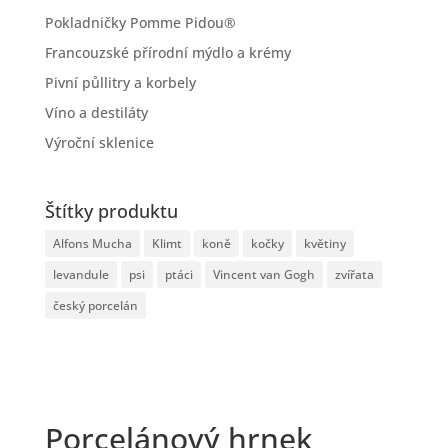
Pokladničky Pomme Pidou®
Francouzské přírodní mýdlo a krémy
Pivní půllitry a korbely
Víno a destiláty
Výroční sklenice
Štítky produktu
Alfons Mucha
Klimt
koně
kočky
květiny
levandule
psi
ptáci
Vincent van Gogh
zvířata
český porcelán
Porcelánový hrnek