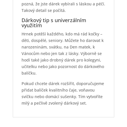
pozná, že jste dárek vybírali s láskou a péčí.
Takový detail se počítá.
Dárkový tip s univerzálním
využitím
Hrnek potěší každého, kdo má rád kočky –
děti, dospělé, seniory. Můžete ho darovat k
narozeninám, svátku, na Den matek, k
Vánocům nebo jen tak z lásky. Výborně se
hodí také jako drobný dárek pro kolegyni,
učitelku nebo jako pozornost do dárkového
balíčku.
Pokud chcete dárek rozšířit, doporučujeme
přidat balíček kvalitního čaje, voňavou
svíčku nebo domácí sušenky. Tím vytvoříte
milý a pečlivě zvolený dárkový set.