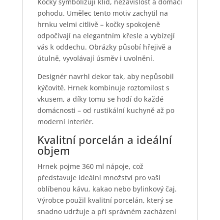
Kočky symbolizují klid, nezávislost a domácí
pohodu. Umělec tento motiv zachytil na
hrnku velmi citlivě – kočky spokojeně
odpočívají na elegantním křesle a vybízejí
vás k oddechu. Obrázky působí hřejivě a
útulně, vyvolávají úsměv i uvolnění.
Designér navrhl dekor tak, aby nepůsobil
kýčovitě. Hrnek kombinuje roztomilost s
vkusem, a díky tomu se hodí do každé
domácnosti – od rustikální kuchyně až po
moderní interiér.
Kvalitní porcelán a ideální
objem
Hrnek pojme 360 ml nápoje, což
představuje ideální množství pro vaši
oblíbenou kávu, kakao nebo bylinkový čaj.
Výrobce použil kvalitní porcelán, který se
snadno udržuje a při správném zacházení