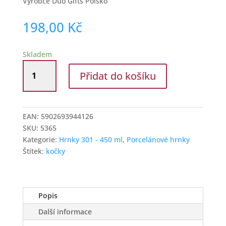
Výrobce Duo Gifts Polsko
198,00
Kč
Skladem
Porcelánový
Přidat do košíku
hrnek
Kočky
na
křesle
EAN:
5902693944126
množství
SKU:
5365
Kategorie:
Hrnky 301 - 450 ml
,
Porcelánové hrnky
Štítek:
kočky
Popis
Další informace