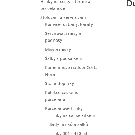
Du
Hrnky na cesty – termo a
porcelánové
Stolování a servírování
Konvice, džbány, karafy
Servírovací mísy a
podnosy
Mísy a misky
Šálky s podšálkem
Kameninové nádobí Costa
Nova
Stolní doplňky
Kolekce českého
porcelánu
Porcelánové hrnky
Hrnky na čaj se sítkem
Sady hrnků a šálků
Hrnky 301 - 450 ml