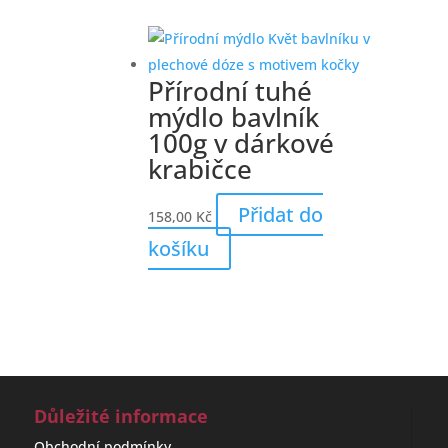
Přírodní tuhé
mýdlo bavlník
100g v dárkové
krabičce
Přidat do
158,00
Kč
košíku
Důležité informace
Obchodní podmínky