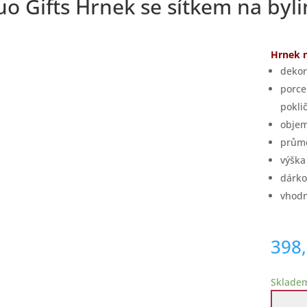
o Gifts Hrnek se sítkem na byli
Hrnek n
dekor
porce
pokli
objem
prům
výšk
dárko
vhodn
398
Sklade
Duo