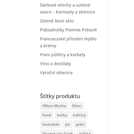
Dárkové ořechy a sušené
ovoce – kornouty a sklenice
Zelené lesní sklo
Pokladničky Pomme Pidou®
Francouzské přírodní mýdlo
a krémy
Pivní půllitry a korbely
Víno a destiláty
Výroční sklenice
Štítky produktu
Alfons Mucha
Klimt
koně
kočky
květiny
levandule
psi
ptáci
Vincent van Gogh
zvířata