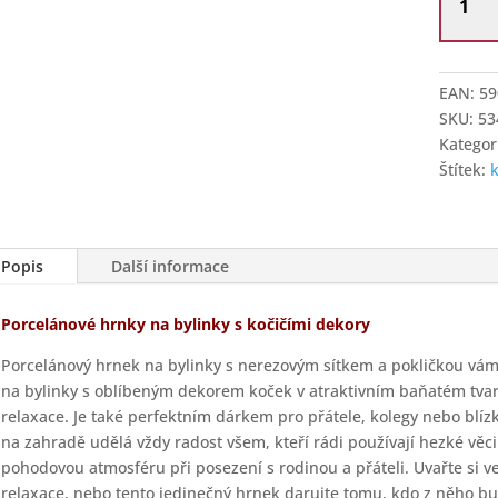
Gifts
Hrnek
se
sítkem
EAN:
59
na
SKU:
53
bylinky
Kategor
Kočky
Štítek:
v
šálcích
množstv
Popis
Další informace
Porcelánové hrnky na bylinky s kočičími dekory
Porcelánový hrnek na bylinky s nerezovým sítkem a pokličkou vám
na bylinky s oblíbeným dekorem koček v atraktivním baňatém tvar
relaxace. Je také perfektním dárkem pro přátele, kolegy nebo blí
na zahradě udělá vždy radost všem, kteří rádi používají hezké věc
pohodovou atmosféru při posezení s rodinou a přáteli. Uvařte si vel
relaxace, nebo tento jedinečný hrnek darujte tomu, kdo z něho bu