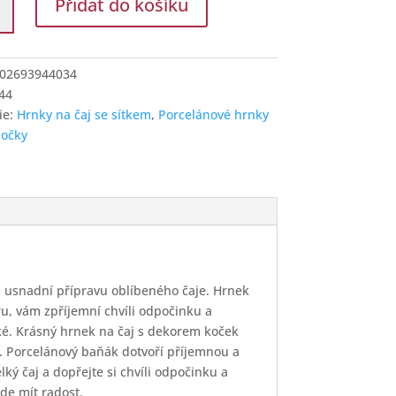
Přidat do košíku
02693944034
44
ie:
Hrnky na čaj se sítkem
,
Porcelánové hrnky
kočky
í
 usnadní přípravu oblíbeného čaje. Hrnek
u, vám zpříjemní chvíli odpočinku a
zké. Krásný hrnek na čaj s dekorem koček
i. Porcelánový baňák dotvoří příjemnou a
ký čaj a dopřejte si chvíli odpočinku a
de mít radost.