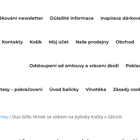
ěkování newsletter
Důležité informace
Inspirace dárkov
Kontakty
Košík
Můj účet
Naše prodejny
Obchod
Odstoupení od smlouvy a vrácení zboží
Pokla
atesy – pokračovaní
Úvod balicky
Vinotéka
Zásady cook
rnky
/ Duo Gifts Hrnek se sítkem na bylinky Kočky v šálcích