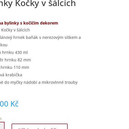
nky Kočky v šálcích
a bylinky s kočičím dekorem
 Kočky v šálcích
lánový hrnek baňák s nerezovým sítkem a
čkou
 hrnku 430 ml
ěr hrnku 82 mm
a hrnku 110 mm
vá krabička
é do myčky nádobí a mikrovlnné trouby
,00
Kč
m