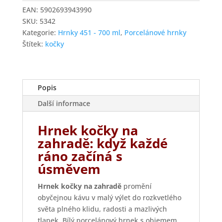
EAN:
5902693943990
SKU:
5342
Kategorie:
Hrnky 451 - 700 ml
,
Porcelánové hrnky
Štítek:
kočky
Popis
Další informace
Hrnek kočky na
zahradě: když každé
ráno začíná s
úsměvem
Hrnek kočky na zahradě
promění
obyčejnou kávu v malý výlet do rozkvetlého
světa plného klidu, radosti a mazlivých
tlapek. Bílý porcelánový hrnek s objemem