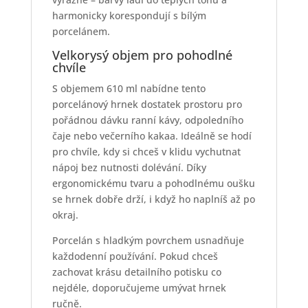
harmonicky korespondují s bílým
porcelánem.
Velkorysý objem pro pohodlné
chvíle
S objemem 610 ml nabídne tento
porcelánový hrnek dostatek prostoru pro
pořádnou dávku ranní kávy, odpoledního
čaje nebo večerního kakaa. Ideálně se hodí
pro chvíle, kdy si chceš v klidu vychutnat
nápoj bez nutnosti dolévání. Díky
ergonomickému tvaru a pohodlnému oušku
se hrnek dobře drží, i když ho naplníš až po
okraj.
Porcelán s hladkým povrchem usnadňuje
každodenní používání. Pokud chceš
zachovat krásu detailního potisku co
nejdéle, doporučujeme umývat hrnek
ručně.