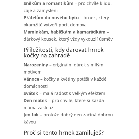
Snílkům a romantikům
– pro chvíle klidu,
čaje a zamyšlení
Přátelům do nového bytu
– hrnek, který
okamžitě vytvoří pocit domova
Maminkám, babičkám a kamarádkám
–
dárkový kousek, který vždy vykouzlí úsměv
Příležitosti, kdy darovat hrnek
kočky na zahradě
Narozeniny
– originální dárek s milým
motivem
Vánoce
– kočky a květiny potěší v každé
domácnosti
Svátek
– malá radost s velkým efektem
Den matek
– pro chvíle, které si každá
máma zaslouží
Jen tak
– protože dobrý den začíná dobrou
kávou
Proč si tento hrnek zamiluješ?