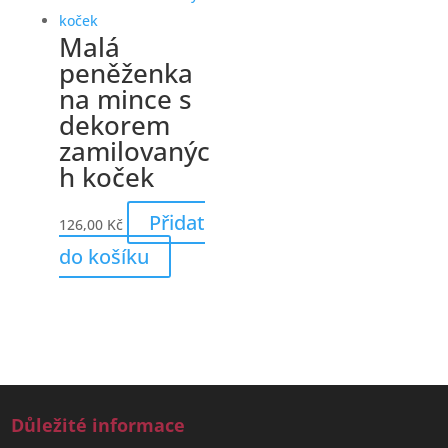
Malá
peněženka
na mince s
dekorem
zamilovanýc
h koček
Přidat
126,00
Kč
do košíku
Důležité informace