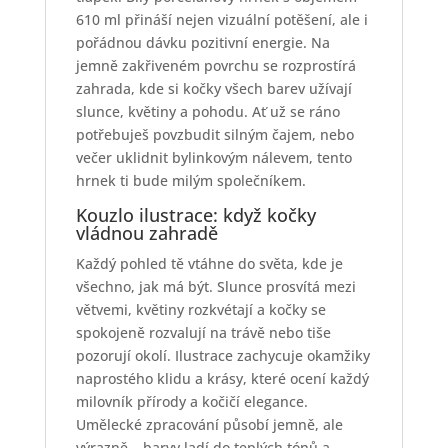
610 ml přináší nejen vizuální potěšení, ale i
pořádnou dávku pozitivní energie. Na
jemně zakřiveném povrchu se rozprostírá
zahrada, kde si kočky všech barev užívají
slunce, květiny a pohodu. Ať už se ráno
potřebuješ povzbudit silným čajem, nebo
večer uklidnit bylinkovým nálevem, tento
hrnek ti bude milým společníkem.
Kouzlo ilustrace: když kočky
vládnou zahradě
Každý pohled tě vtáhne do světa, kde je
všechno, jak má být. Slunce prosvítá mezi
větvemi, květiny rozkvétají a kočky se
spokojeně rozvalují na trávě nebo tiše
pozorují okolí. Ilustrace zachycuje okamžiky
naprostého klidu a krásy, které ocení každý
milovník přírody a kočičí elegance.
Umělecké zpracování působí jemně, ale
výrazně – barvy ladí do teplých tónů a