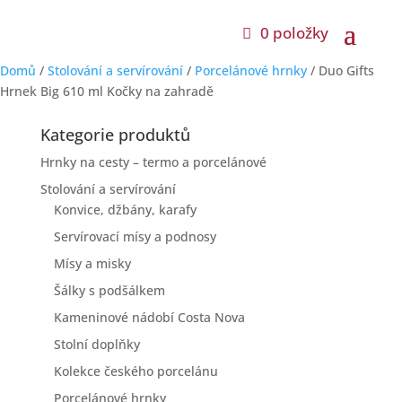
0 položky
Domů
/
Stolování a servírování
/
Porcelánové hrnky
/ Duo Gifts
Hrnek Big 610 ml Kočky na zahradě
Kategorie produktů
Hrnky na cesty – termo a porcelánové
Stolování a servírování
Konvice, džbány, karafy
Servírovací mísy a podnosy
Mísy a misky
Šálky s podšálkem
Kameninové nádobí Costa Nova
Stolní doplňky
Kolekce českého porcelánu
Porcelánové hrnky