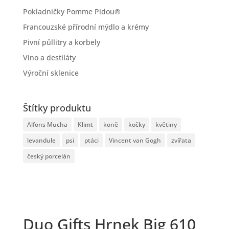
Pokladničky Pomme Pidou®
Francouzské přírodní mýdlo a krémy
Pivní půllitry a korbely
Víno a destiláty
Výroční sklenice
Štítky produktu
Alfons Mucha
Klimt
koně
kočky
květiny
levandule
psi
ptáci
Vincent van Gogh
zvířata
český porcelán
Duo Gifts Hrnek Big 610