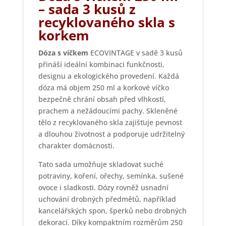
– sada 3 kusů z
recyklovaného skla s
korkem
Dóza s víčkem
ECOVINTAGE v sadě 3 kusů
přináší ideální kombinaci funkčnosti,
designu a ekologického provedení. Každá
dóza má objem 250 ml a korkové víčko
bezpečně chrání obsah před vlhkostí,
prachem a nežádoucími pachy. Skleněné
tělo z recyklovaného skla zajišťuje pevnost
a dlouhou životnost a podporuje udržitelný
charakter domácnosti.
Tato sada umožňuje skladovat suché
potraviny, koření, ořechy, semínka, sušené
ovoce i sladkosti. Dózy rovněž usnadní
uchování drobných předmětů, například
kancelářských spon, šperků nebo drobných
dekorací. Díky kompaktním rozměrům 250