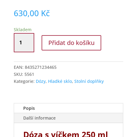
630,00
Kč
Skladem
Dóza
Přidat do košíku
Authentic
250
ml
s
EAN:
8435271234465
korkovým
SKU:
5561
víčkem
Kategorie:
Dózy
,
Hladké sklo
,
Stolní doplňky
sada
3
ks
množství
Popis
Další informace
Dóza s víčkem 250 ml