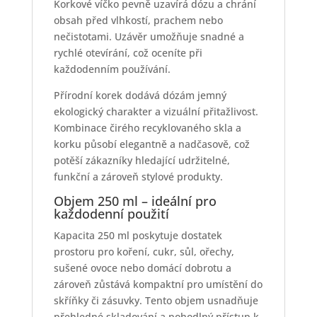
Korkové víčko pevně uzavírá dózu a chrání
obsah před vlhkostí, prachem nebo
nečistotami. Uzávěr umožňuje snadné a
rychlé otevírání, což oceníte při
každodenním používání.
Přírodní korek dodává dózám jemný
ekologický charakter a vizuální přitažlivost.
Kombinace čirého recyklovaného skla a
korku působí elegantně a nadčasově, což
potěší zákazníky hledající udržitelné,
funkční a zároveň stylové produkty.
Objem 250 ml – ideální pro
každodenní použití
Kapacita 250 ml poskytuje dostatek
prostoru pro koření, cukr, sůl, ořechy,
sušené ovoce nebo domácí dobrotu a
zároveň zůstává kompaktní pro umístění do
skříňky či zásuvky. Tento objem usnadňuje
přehledné skladování a pohodlný přístup k