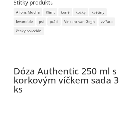
Štítky produktu
Alfons Mucha
Klimt
koně
kočky
květiny
levandule
psi
ptáci
Vincent van Gogh
zvířata
český porcelán
Dóza Authentic 250 ml s
korkovým víčkem sada 3
ks