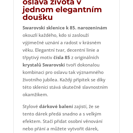
oslava života v
jednom elegantním
doušku
Swarovski sklenice k 85. narozeninám
okouzlí každého, kdo si zaslouží
výjimečné uznání a radost v krásném
věku. Elegantní tvar, decentní linie a
třpytivý motiv
čísla 85
z originálních
krystalů Swarovski
tvoří dokonalou
kombinaci pro oslavu tak významného
životního jubilea. Každý přípitek se díky
této sklenici stává skutečně slavnostním
okamžikem.
Stylové
dárkové balení
zajistí, že se
tento dárek předá snadno a s velkým
efektem. Stačí přidat osobní věnování
nebo přání a můžete vytvořit dárek,