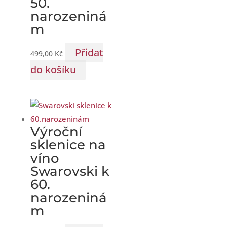
50.
narozeniná
m
Přidat
499,00
Kč
do košíku
Výroční
sklenice na
víno
Swarovski k
60.
narozeniná
m