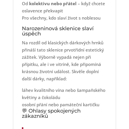
Od
kolektivu nebo přátel
– když chcete
oslavence překvapit
Pro všechny, kdo slaví život s noblesou
Narozeninová sklenice slaví
úspěch
Na rozdíl od klasických dárkových hrnků
přináší tato sklenice prvotřídní estetický
zážitek. Výborně vypadá nejen při
přípitku, ale i ve vitríně, kde připomíná
krásnou životní událost. Skvěle doplní
další dárky, například:
láhev kvalitního vína nebo šampaňského
květiny a čokoládu
osobní přání nebo památeční kartičku
💬 Ohlasy spokojených
zákazníků