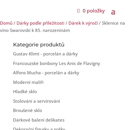
0 položky
Domů
/
Dárky podle příležitosti
/
Dárek k výročí
/ Sklenice na
víno Swarovski k 85. narozeninám
Kategorie produktů
Gustav Klimt - porcelán a dárky
Francouzské bonbony Les Anis de Flavigny
Alfons Mucha - porcelán a dárky
Moderní malíři
Hladké sklo
Stolování a servírování
Broušené sklo
Dárkové balení delikates
Dekorační figurky a sošky