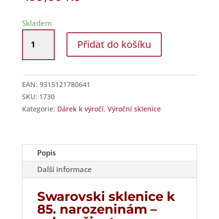
Skladem
Sklenice
Přidat do košíku
na
víno
Swarovski
k
EAN:
9315121780641
85.
SKU:
1730
narozeninám
Kategorie:
Dárek k výročí
,
Výroční sklenice
množství
Popis
Další informace
Swarovski sklenice k
85. narozeninám –