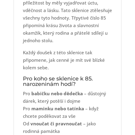
příležitost by měly vyjadřovat úctu,
vděčnost a lásku. Tato sklenice ztělesňuje
všechny tyto hodnoty. Třpytivé číslo 85
připomíná krásu života a slavnostní
okamžik, který rodina a přátelé sdílejí u
jednoho stolu.
Každý doušek z této sklenice tak
připomene, jak cenné je mít své blízké
kolem sebe.
Pro koho se sklenice k 85.
narozeninám hodí?
Pro
babičku nebo dědečka
– důstojný
dárek, který potěší i dojme
Pro
maminku nebo tatínka
– když
chcete poděkovat za vše
Od
vnoučat či pravnoučat
– jako
rodinná památka