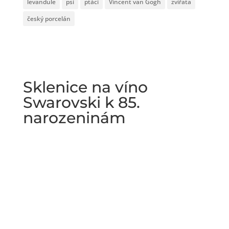
levandule
psi
ptáci
Vincent van Gogh
zvířata
český porcelán
Sklenice na víno
Swarovski k 85.
narozeninám