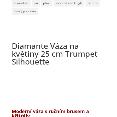
levandule
psi
ptáci
Vincent van Gogh
zvířata
český porcelán
Diamante Váza na
květiny 25 cm Trumpet
Silhouette
Moderní váza s ručním
brusem a
křišťály