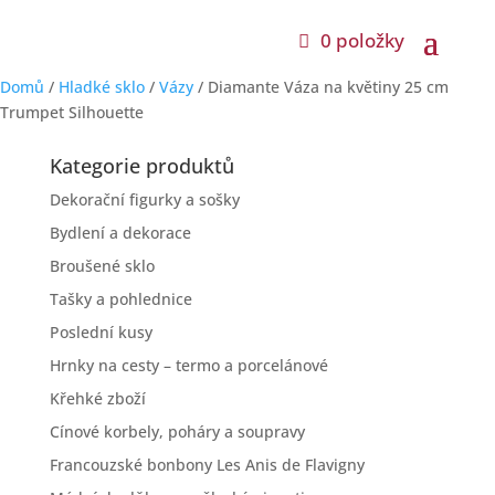
0 položky
Domů
/
Hladké sklo
/
Vázy
/ Diamante Váza na květiny 25 cm
Trumpet Silhouette
Kategorie produktů
Dekorační figurky a sošky
Bydlení a dekorace
Broušené sklo
Tašky a pohlednice
Poslední kusy
Hrnky na cesty – termo a porcelánové
Křehké zboží
Cínové korbely, poháry a soupravy
Francouzské bonbony Les Anis de Flavigny