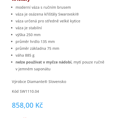
moderní váza s ručním brusem
váza je osázena křišťály Swarovski®
váza určená pro středně velké kytice
váza je stabilní
výška 250 mm
průměr hrdlo 135 mm
průměr základna 75 mm
váha 885 g
nelze používat v myčce nádobí,
mytí pouze ručně
v jemném saponátu
Výrobce Diamante® Slovensko
Kód SW1110.04
858,00
Kč