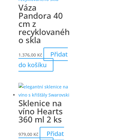
Váza
Pandora 40
cm z
recyklovanéh
o skla
Přidat
1.376,00
Kč
do košíku
Sklenice na
víno Hearts
360 ml 2 ks
Přidat
979,00
Kč