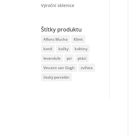
Výroční sklenice
Štítky produktu
Alfons Mucha
Klimt
koně
kočky
květiny
levandule
psi
ptáci
Vincent van Gogh
zvířata
český porcelán