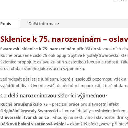
Popis
Další informace
Sklenice k 75. narozeninám – osla
Swarovski sklenice k 75. narozeninám
přináší do slavnostních chv
Ručně broušené číslo 75 obklopují třpytivé krystaly Swarovski, kter
Sklenice propojuje oslavu kulatin s estetikou luxusu a radosti. Tak
srdci obdarovaného jako vzácná vzpomínka.
Sedmdesát pět let je jubileum, které si zaslouží pozornost, vděk 
vyjádřit obdiv k životní cestě, úspěchům i moudrosti, které obdar
Co dělá narozeninovou sklenici výjimečnou?
Ručně broušené číslo 75
– precizní práce pro slavnostní efekt
Originální krystaly Swarovski
– luxusní detaily s oslnivým leskem
Univerzální tvar sklenice
– vhodný na sekt, víno i slavnostní drink
Dárkové balení v saténové výplni
– okamžitý efekt „wow“ při otev