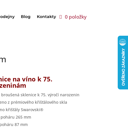
0 položky
rodejny
Blog
Kontakty
ám
nice na víno k 75.
ozeninám
 broušená sklenice k 75. výročí narozenin
eno z prémiového křišťálového skla
no křišťály Swarovski®
a poháru 265 mm
 poháru 87 mm