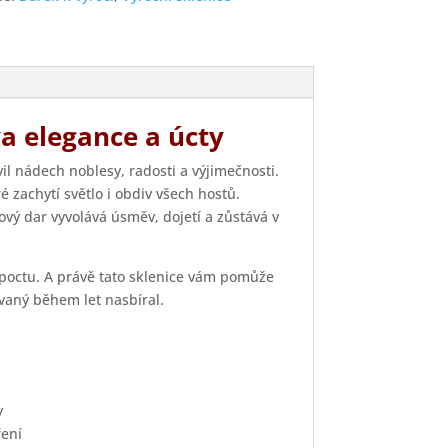
va elegance a úcty
il nádech noblesy, radosti a výjimečnosti.
é zachytí světlo i obdiv všech hostů.
ový dar vyvolává úsměv, dojetí a zůstává v
a poctu. A právě tato sklenice vám pomůže
ovaný během let nasbíral.
y
ření