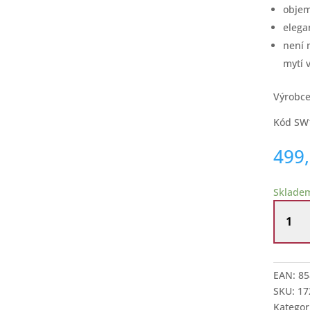
objem
elega
není 
mytí 
Výrobce
Kód SW
499
Sklade
Sklenic
na
víno
k
75.
EAN:
85
naroze
SKU:
17
množstv
Kategor