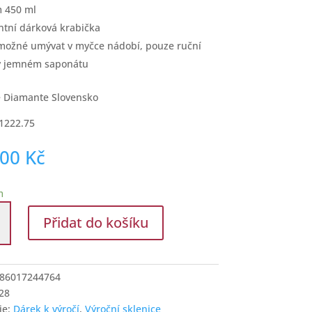
 450 ml
ntní dárková krabička
možné umývat v myčce nádobí, pouze ruční
v jemném saponátu
 Diamante Slovensko
1222.75
,00
Kč
m
e
Přidat do košíku
86017244764
ninám
28
í
ie:
Dárek k výročí
,
Výroční sklenice