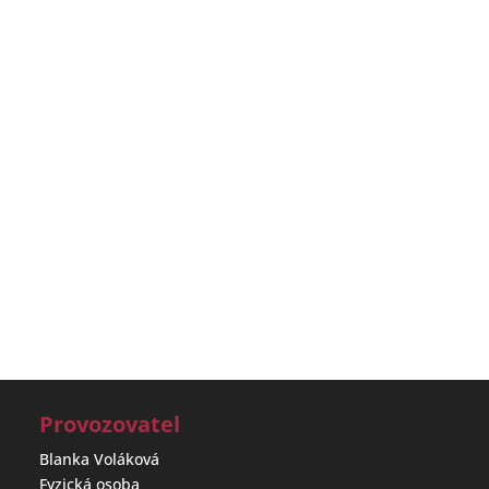
Provozovatel
Blanka Voláková
Fyzická osoba