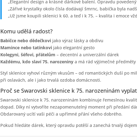
„Elegantní design a krásné dárkové balení. Opravdu povedený
„Zářivé krystalky okolo čísla dodávají šmrnc, babička byla nad
„Už jsme koupili sklenici k 60. a teď i k 75. – kvalita i emoce vž
Komu udělá radost?
Babičce nebo dědečkovi
jako výraz lásky a obdivu
Mamince nebo tatínkovi
jako elegantní gesto
Kolegyni, šéfovi, přátelům
– decentní a univerzální dárek
Každému, kdo slaví 75. narozeniny
a má rád výjimečné předměty
Styl sklenice vyhoví různým vkusům – od romantických duší po milo
při oslavách, ale i jako trvalá ozdoba domácnosti.
Proč se Swarovski sklenice k 75. narozeninám vyplat
Swarovski sklenice k 75. narozeninám kombinuje řemeslnou kvalitu
dopad. Díky ní vytvoříte nezapomenutelný moment při předání dár
Obdarovaný ucítí vaši péči a upřímné přání všeho dobrého.
Pokud hledáte dárek, který opravdu potěší a zanechá trvalý dojem, 