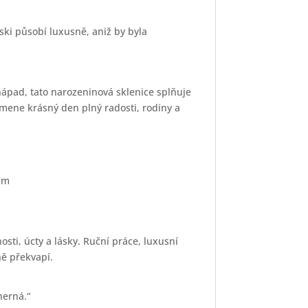
ski působí luxusně, aniž by byla
nápad, tato narozeninová sklenice splňuje
omene krásný den plný radosti, rodiny a
um
osti, úcty a lásky. Ruční práce, luxusní
ně překvapí.
herná.“