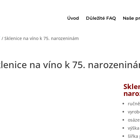
Úvod
Důležité FAQ
Naše p
í
/ Sklenice na víno k 75. narozeninám
lenice na víno k 75. narozenin
Skle
nar
ručně
vyrob
osáze
výšk
šířka