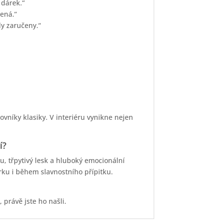
 dárek.“
šená.“
dy zaručeny.“
vníky klasiky. V interiéru vynikne nejen
í?
, třpytivý lesk a hluboký emocionální
ku i během slavnostního přípitku.
právě jste ho našli.