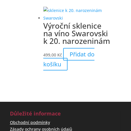
Výroční sklenice
na víno Swarovski
k 20. narozeninám
Přidat do
499,00
Kč
košíku
Důležité informace
Obchodní podmínky
Zásady ochrany osobních údajů