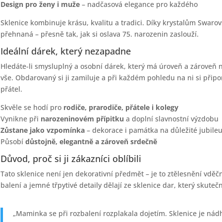
Design pro ženy i muže
– nadčasová elegance pro každého
Sklenice kombinuje krásu, kvalitu a tradici. Díky krystalům Swarov
přehnaná – přesně tak, jak si oslava 75. narozenin zaslouží.
Ideální dárek, který nezapadne
Hledáte-li smysluplný a osobní dárek, který má úroveň a zároveň 
vše. Obdarovaný si ji zamiluje a při každém pohledu na ni si přip
přátel.
Skvěle se hodí pro
rodiče, prarodiče, přátele i kolegy
Vynikne při
narozeninovém přípitku
a doplní slavnostní výzdobu
Zůstane jako vzpomínka
– dekorace i památka na důležité jubile
Působí
důstojně, elegantně a zároveň srdečně
Důvod, proč si ji zákazníci oblíbili
Tato sklenice není jen dekorativní předmět – je to ztělesnění vděčn
balení a jemné třpytivé detaily dělají ze sklenice dar, který skuteč
„Maminka se při rozbalení rozplakala dojetím. Sklenice je nád