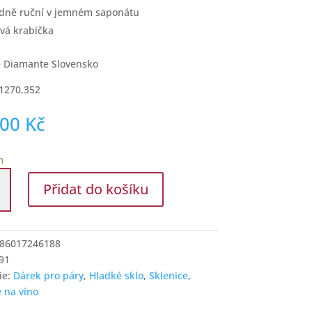
dně ruční v jemném saponátu
vá krabička
 Diamante Slovensko
1270.352
,00
Kč
m
e
Přidat do košíku
ki
86017246188
í
91
ie:
Dárek pro páry
,
Hladké sklo
,
Sklenice
,
e na víno