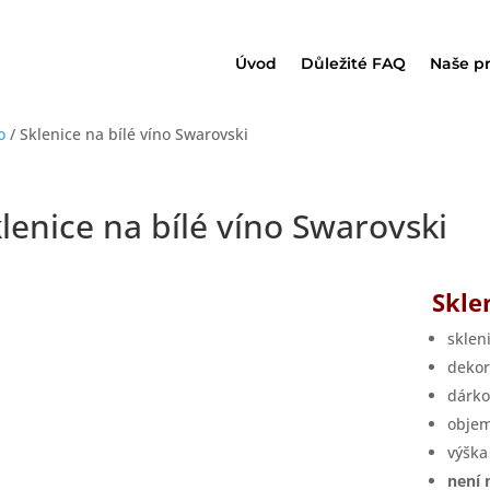
Úvod
Důležité FAQ
Naše p
o
/ Sklenice na bílé víno Swarovski
lenice na bílé víno Swarovski
Skle
sklen
dekor
dárko
objem
výšk
není