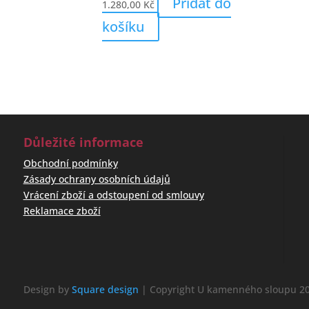
Přidat do
1.280,00
Kč
košíku
Důležité informace
Obchodní podmínky
Zásady ochrany osobních údajů
Vrácení zboží a odstoupení od smlouvy
Reklamace zboží
Design by
Square design
| Copyright U kamenného sloupu 20