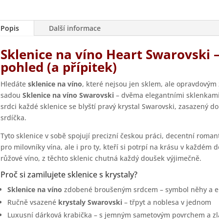
Popis
Další informace
Sklenice na víno Heart Swarovski –
pohled (a přípitek)
Hledáte
sklenice na víno
, které nejsou jen sklem, ale opravdovým
sadou
Sklenice na víno Swarovski
– dvěma elegantními sklenkami,
srdci každé sklenice se blyští pravý krystal Swarovski, zasazený
srdíčka.
Tyto sklenice v sobě spojují precizní českou práci, decentní romant
pro milovníky vína, ale i pro ty, kteří si potrpí na krásu v každém d
růžové víno, z těchto sklenic chutná každý doušek výjimečně.
Proč si zamilujete sklenice s krystaly?
Sklenice na víno
zdobené broušeným srdcem – symbol něhy a 
Ručně vsazené
krystaly Swarovski
– třpyt a noblesa v jednom
Luxusní dárková krabička – s jemným sametovým povrchem a z