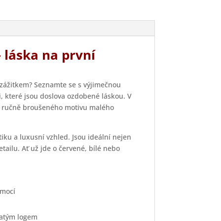
 láska na první
 zážitkem? Seznamte se s výjimečnou
 které jsou doslova ozdobené láskou. V
 do ručně broušeného motivu malého
iku a luxusní vzhled. Jsou ideální nejen
etailu. Ať už jde o červené, bílé nebo
emocí
latým logem