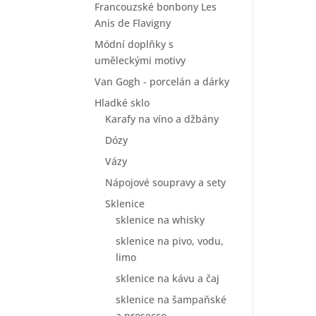
Francouzské bonbony Les
Anis de Flavigny
Módní doplňky s
uměleckými motivy
Van Gogh - porcelán a dárky
Hladké sklo
Karafy na víno a džbány
Dózy
Vázy
Nápojové soupravy a sety
Sklenice
sklenice na whisky
sklenice na pivo, vodu,
limo
sklenice na kávu a čaj
sklenice na šampaňské
a prosecco