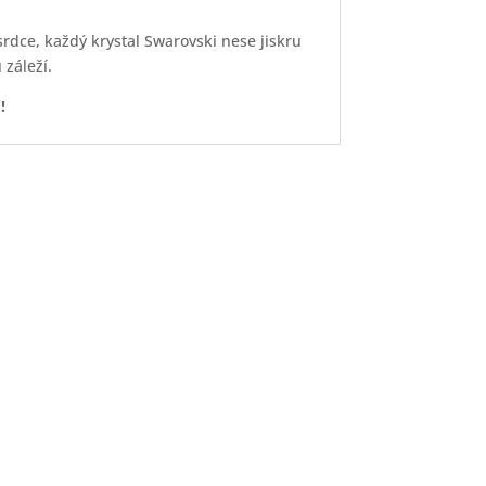
srdce, každý krystal Swarovski nese jiskru
záleží.
!