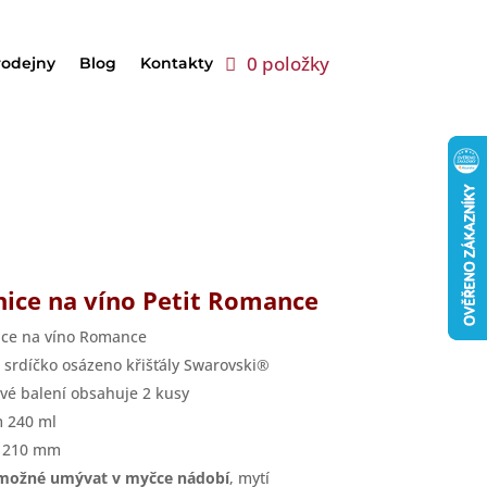
0 položky
rodejny
Blog
Kontakty
nice na víno Petit Romance
ice na víno Romance
 srdíčko osázeno křišťály Swarovski®
vé balení obsahuje 2 kusy
 240 ml
a 210 mm
 možné umývat v myčce nádobí
, mytí