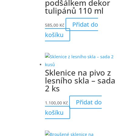
podšálkem dekor
tulipánů 110 ml
Přidat do
585,00
Kč
košíku
Sklenice na pivo z
lesního skla – sada
2 ks
Přidat do
1.100,00
Kč
košíku