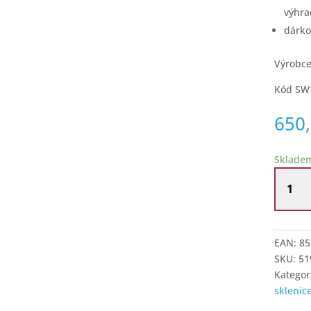
výhra
dárko
Výrobce
Kód SW
650
Sklade
Sklenic
na
bílé
víno
Swarovs
EAN:
85
množstv
SKU:
51
Kategor
sklenic