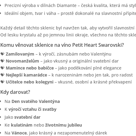
Precizní výroba v dílnách Diamante – česká kvalita, která má styl
Ideální objem, tvar i váha – prostě dokonalé na slavnostní přípit
Každý detail těchto sklenic byl navržen tak, aby vytvořil slavnostní
Od lesku krystalu až po jemnou linii okraje, všechno na těchto skle
Komu věnovat sklenice na víno Petit Heart Swarovski?
💝
Zamilovaným
– k výročí, zásnubám nebo Valentýnu
💝
Novomanželům
– jako vkusný a originální svatební dar
💝
Mamince nebo babičce
– jako poděkování plné elegance
💝
Nejlepší kamarádce
– k narozeninám nebo jen tak, pro radost
💝
Učitelce nebo kolegyni
– vkusné, osobní a krásné překvapení
Kdy darovat?
Na
Den svatého Valentýna
K
výročí vztahu či svatby
Jako
svatební dar
Ke
kulatinám
nebo
životnímu jubileu
Na
Vánoce
, jako krásný a nezapomenutelný dárek