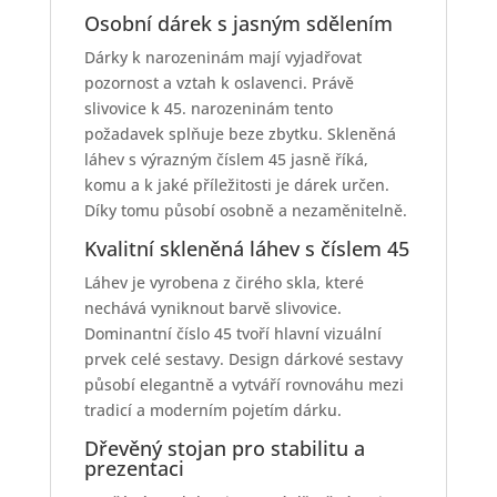
Osobní dárek s jasným sdělením
Dárky k narozeninám mají vyjadřovat
pozornost a vztah k oslavenci. Právě
slivovice k 45. narozeninám tento
požadavek splňuje beze zbytku. Skleněná
láhev s výrazným číslem 45 jasně říká,
komu a k jaké příležitosti je dárek určen.
Díky tomu působí osobně a nezaměnitelně.
Kvalitní skleněná láhev s číslem 45
Láhev je vyrobena z čirého skla, které
nechává vyniknout barvě slivovice.
Dominantní číslo 45 tvoří hlavní vizuální
prvek celé sestavy. Design dárkové sestavy
působí elegantně a vytváří rovnováhu mezi
tradicí a moderním pojetím dárku.
Dřevěný stojan pro stabilitu a
prezentaci