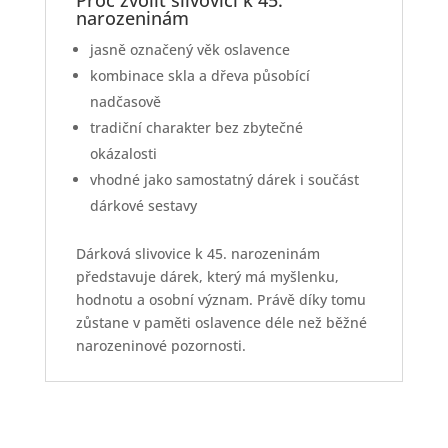
Proč zvolit slivovici k 45.
narozeninám
jasně označený věk oslavence
kombinace skla a dřeva působící
nadčasově
tradiční charakter bez zbytečné
okázalosti
vhodné jako samostatný dárek i součást
dárkové sestavy
Dárková slivovice k 45. narozeninám
představuje dárek, který má myšlenku,
hodnotu a osobní význam. Právě díky tomu
zůstane v paměti oslavence déle než běžné
narozeninové pozornosti.