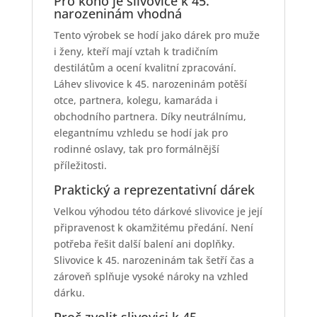
Pro koho je slivovice k 45.
narozeninám vhodná
Tento výrobek se hodí jako dárek pro muže
i ženy, kteří mají vztah k tradičním
destilátům a ocení kvalitní zpracování.
Láhev slivovice k 45. narozeninám potěší
otce, partnera, kolegu, kamaráda i
obchodního partnera. Díky neutrálnímu,
elegantnímu vzhledu se hodí jak pro
rodinné oslavy, tak pro formálnější
příležitosti.
Praktický a reprezentativní dárek
Velkou výhodou této dárkové slivovice je její
připravenost k okamžitému předání. Není
potřeba řešit další balení ani doplňky.
Slivovice k 45. narozeninám tak šetří čas a
zároveň splňuje vysoké nároky na vzhled
dárku.