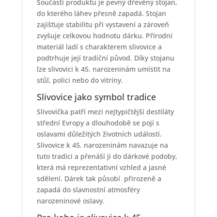
Součástí produktu je pevný dřevěný stojan,
do kterého láhev přesně zapadá. Stojan
zajišťuje stabilitu při vystavení a zároveň
zvyšuje celkovou hodnotu dárku. Přírodní
materiál ladí s charakterem slivovice a
podtrhuje její tradiční původ. Díky stojanu
lze slivovici k 45. narozeninám umístit na
stůl, polici nebo do vitríny.
Slivovice jako symbol tradice
Slivovička patří mezi nejtypičtější destiláty
střední Evropy a dlouhodobě se pojí s
oslavami důležitých životních událostí.
Slivovice k 45. narozeninám navazuje na
tuto tradici a přenáší ji do dárkové podoby,
která má reprezentativní vzhled a jasné
sdělení. Dárek tak působí přirozeně a
zapadá do slavnostní atmosféry
narozeninové oslavy.