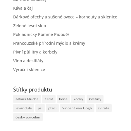
Káva a čaj
Dárkové ořechy a sušené ovoce – kornouty a sklenice
Zelené lesní sklo
Pokladničky Pomme Pidou®
Francouzské přírodní mýdlo a krémy
Pivní půllitry a korbely
Víno a destiláty
Výroční sklenice
Štítky produktu
Alfons Mucha
Klimt
koně
kočky
květiny
levandule
psi
ptáci
Vincent van Gogh
zvířata
český porcelán