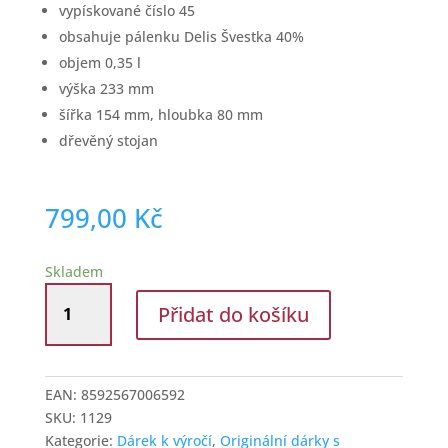
vypískované číslo 45
obsahuje pálenku Delis Švestka 40%
objem 0,35 l
výška 233 mm
šířka 154 mm, hloubka 80 mm
dřevěný stojan
799,00
Kč
Skladem
Dárková
Přidat do košíku
slivovice
k
45.
narozeninám
EAN:
8592567006592
množství
SKU:
1129
Kategorie:
Dárek k výročí
,
Originální dárky s